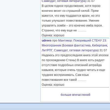
Самиздат, сетевая литература
) 31 07
В целом годное продолжение, хотя герою
конечно везет со страшной силой. Прям
кажется, что ему поддаются враги, но это
только улучшает повествование. Умение
управлять зомби – это конечно имба героя.
Странно, что ему еще не
………
Оценка: хорошо
udrees
про
Мантикор
:
Покоривший СТЕНУ 23:
Многогранник
(
Боевая фантастика
,
Киберпанк
,
ЛитРПГ
,
Самиздат, сетевая литература
) 31 07
Надеюсь это предпоследняя книга этой эпопеи
по прохождению Стены) В книге хоть радует
отсутствие подробных описаний апгрейда
навыков, которые очень трудно читать и еще
труднее воспринимать. Сам язык
повествования все такой
………
Оценка: хорошо
больше впечатлений