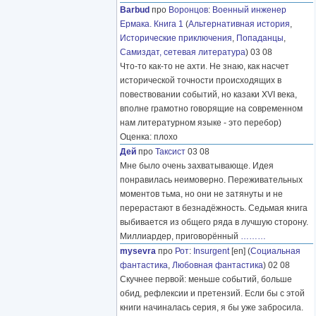
Barbud
про
Воронцов
:
Военный инженер
Ермака. Книга 1
(
Альтернативная история
,
Исторические приключения
,
Попаданцы
,
Самиздат, сетевая литература
) 03 08
Что-то как-то не ахти. Не знаю, как насчет
исторической точности происходящих в
повествовании событий, но казаки XVI века,
вполне грамотно говорящие на современном
нам литературном языке - это перебор)
Оценка: плохо
Дей
про
Таксист
03 08
Мне было очень захватывающе. Идея
понравилась неимоверно. Переживательных
моментов тьма, но они не затянуты и не
перерастают в безнадёжность. Седьмая книга
выбивается из общего ряда в лучшую сторону.
Миллиардер, приговорённый
………
mysevra
про
Рот
:
Insurgent
[en] (
Социальная
фантастика
,
Любовная фантастика
) 02 08
Скучнее первой: меньше событий, больше
обид, рефлексии и претензий. Если бы с этой
книги начиналась серия, я бы уже забросила.