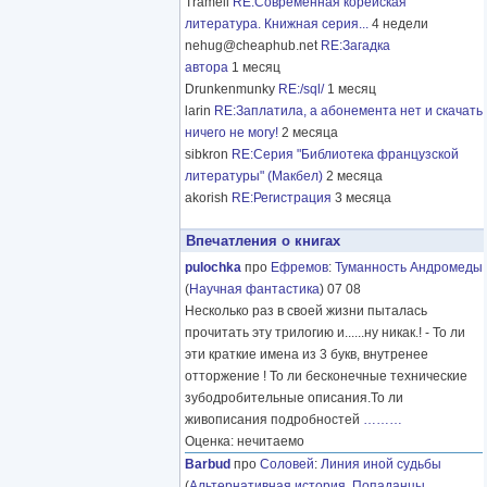
Tramell
RE:Современная корейская
литература. Книжная серия...
4 недели
nehug@cheaphub.net
RE:Загадка
автора
1 месяц
Drunkenmunky
RE:/sql/
1 месяц
larin
RE:Заплатила, а абонемента нет и скачать
ничего не могу!
2 месяца
sibkron
RE:Серия "Библиотека французской
литературы" (Макбел)
2 месяца
akorish
RE:Регистрация
3 месяца
Впечатления о книгах
pulochka
про
Ефремов
:
Туманность Андромеды
(
Научная фантастика
) 07 08
Несколько раз в своей жизни пыталась
прочитать эту трилогию и......ну никак.! - То ли
эти краткие имена из 3 букв, внутренее
отторжение ! То ли бесконечные технические
зубодробительные описания.То ли
живописания подробностей
………
Оценка: нечитаемо
Barbud
про
Соловей
:
Линия иной судьбы
(
Альтернативная история
,
Попаданцы
,