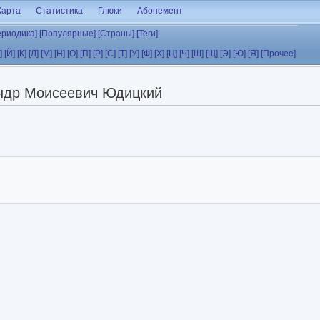
Карта
Статистика
Глюки
Абонемент
ериодика]
[Популярные]
[Страны]
[Теги]
]
[Й]
[К]
[Л]
[М]
[Н]
[О]
[П]
[Р]
[С]
[Т]
[У]
[Ф]
[Х]
[Ц]
[Ч]
[Ш]
[Щ]
[Э]
[Ю]
[Я]
[Прочее]
ндр Моисеевич Юдицкий