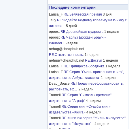
Последние комментарии
Larisa_F
RE:Беляевская премия
3 дня
Telly
RE:Подайте бедному копеечку на книжку с
литреса...
5 дней
epoost
RE:Древнейшая мудрость
1 неделя
epoost
RE:Чарльз Брокден Браун -
Wieland
1 неделя
nehug@cheaphub.net
RE:Ответственность.
1 неделя
nehug@cheaphub.net
RE:Доступ
1 неделя
Larisa_F
RE:Принцесса-бродяжка
1 неделя
Larisa_F
RE:Серия "Очень прикольная книга",
издательство Азбука-классика
1 неделя
Dead_Space
RE:Прошу переформатировать,
распознать, etc...
2 недели
Tramell
RE:Серия "Символы времени"
издательства "Аграф"
4 недели
Tramell
RE:Серия книг «Судьбы книг»
издательства «Книга»
4 недели
Tramell
RE:Книжная серия "Жизнь в искусстве"
издательство "Искусство"...
4 недели