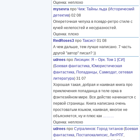
Оценка: неплохо
mysevra
про
Чиж
:
Тайны льда
(
Исторический
детектив
) 02 08
Опереточная чепуха в псевдо-ретро стиле с
кучей нелепостей и несуразностей.
Оценка: плохо
RedRoses3
про
Таксист
01 08
А чем дальше, тем лучше написано. 7 часть
другой "автор" писал? ))
udrees
про
Лисицин
:
Я – Орк. Том 1 [СИ]
(
Боевая фантастика
,
Юмористическая
фантастика
,
Попаданцы
,
Самиздат, сетевая
литература
) 31 07
Хорошая такая, добрая и наивная книга про
приключения попаданца в теле орка в
фэнтезийном мире. Все действо начинается с
первой страницы. Книга написана очень
простоватым языком, наивная, многое не
объясняется, ну и плюс как
………
Оценка: неплохо
udrees
про
Сугралинов
:
Город титанов
(
Боевая
фантастика
,
Постапокалипсис
,
ЛитРПГ
,