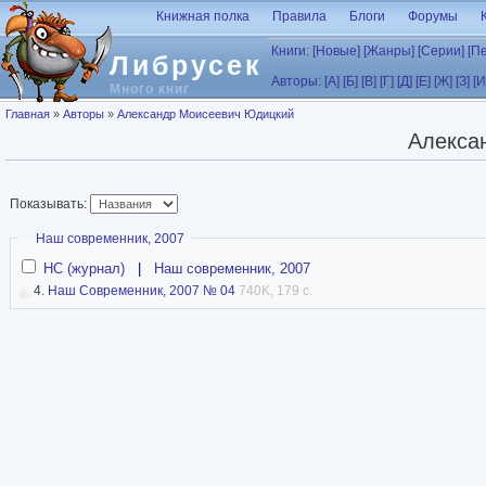
Перейти к основному содержанию
Книжная полка
Правила
Блоги
Форумы
Книги:
[Новые]
[Жанры]
[Серии]
[П
Либрусек
Авторы:
[А]
[Б]
[В]
[Г]
[Д]
[Е]
[Ж]
[З]
[И
Много книг
Вы здесь
Главная
»
Авторы
»
Александр Моисеевич Юдицкий
Алекса
Показывать:
Скрыть
Наш современник, 2007
НС (журнал)
|
Наш современник, 2007
4.
Наш Современник, 2007 № 04
740K, 179 с.