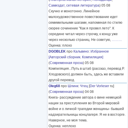
Самиздат, сетевая литература
) 05 08
Скучно и монотонно. Линейное
малохудожественное повествование идет
семимильными шагами, напоминая по стилю
скорее сочинение "Как я провел лето". К
середине читал через строчку, к концу уже
через несколько страниц. Не советую,
………
Оценка: плохо
DGOBLEK
про
Кальвино
:
Избранное
[Авторский сборник. Компиляция]
(
Современная проза
) 05 08
Компиляция...Путь в штаб (рассказ, перевод Р.
Хлодовского) должен быть, здесь же вставили
другой перевод.
Oleg68
про
Шлинк
:
Чтец
[
Der Vorleser
ru]
(
Современная проза
) 04 08
Книга- рассуждение автора о вине немецкой
нации за преступления во Второй мировой
войне и о личной трагедии женщины- бывшей
надзирательницы концлагеря. Я не в восторге.
Наверное, не моя тема.
Оценка: неплохо