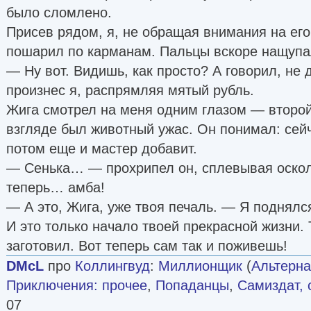
было сломлено.
Присев рядом, я, не обращая внимания на его
пошарил по карманам. Пальцы вскоре нащупа
— Ну вот. Видишь, как просто? А говорил, не
произнес я, распрямляя мятый рубль.
Жига смотрел на меня одним глазом — второй
взгляде был животный ужас. Он понимал: сейч
потом еще и мастер добавит.
— Сенька… — прохрипел он, сплевывая оскол
теперь… амба!
— А это, Жига, уже твоя печаль. — Я поднялс
И это только начало твоей прекрасной жизни. 
заготовил. Вот теперь сам так и поживешь!
DMcL
про
Коллингвуд
:
Миллионщик
(
Альтерна
Приключения: прочее
,
Попаданцы
,
Самиздат, 
07