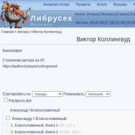
Перейти к основному содержанию
Книжная полка
Правила
Блоги
Форумы
Книги:
[Новые]
[Жанры]
[Серии]
[П
Либрусек
Авторы:
[А]
[Б]
[В]
[Г]
[Д]
[Е]
[Ж]
[З]
[И
Много книг
Вы здесь
Главная
»
Авторы
»
Виктор Коллингвуд
Виктор Коллингвуд
Биография
Страничка автора на АТ:
https://author.today/u/collingwood
Сортировать по:
Показывать:
Раскрыть всё
Скрыть
Александр I Благословенный
Александр I Благословенный
1.
Благословенный. Книга 1
4M, 332 с.
2.
Благословенный. Книга 2
1645K, 298 с.