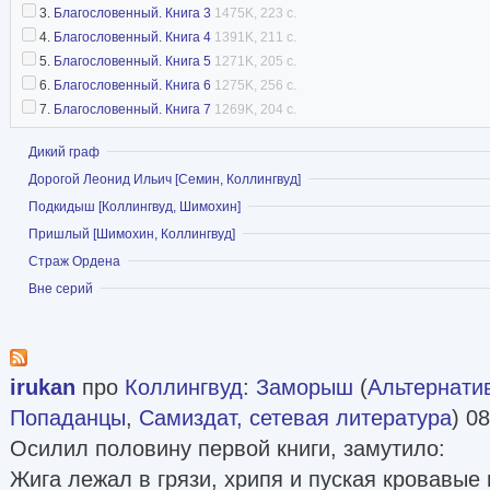
3.
Благословенный. Книга 3
1475K, 223 с.
4.
Благословенный. Книга 4
1391K, 211 с.
5.
Благословенный. Книга 5
1271K, 205 с.
6.
Благословенный. Книга 6
1275K, 256 с.
7.
Благословенный. Книга 7
1269K, 204 с.
Показать
Дикий граф
Показать
Дорогой Леонид Ильич [Семин, Коллингвуд]
Показать
Подкидыш [Коллингвуд, Шимохин]
Показать
Пришлый [Шимохин, Коллингвуд]
Показать
Страж Ордена
Показать
Вне серий
irukan
про
Коллингвуд
:
Заморыш
(
Альтернати
Попаданцы
,
Самиздат, сетевая литература
) 0
Осилил половину первой книги, замутило:
Жига лежал в грязи, хрипя и пуская кровавые