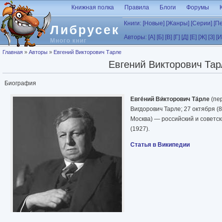
Перейти к основному содержанию
Книжная полка
Правила
Блоги
Форумы
Книги:
[Новые]
[Жанры]
[Серии]
[П
Либрусек
Авторы:
[А]
[Б]
[В]
[Г]
[Д]
[Е]
[Ж]
[З]
[И
Много книг
Вы здесь
Главная
»
Авторы
»
Евгений Викторович Тарле
Евгений Викторович Тар
Биография
Евге́ний Ви́кторович Та́рле
(пе
Вигдорович Тарле; 27 октября (
Москва) — российский и советск
(1927).
Статья в Википедии