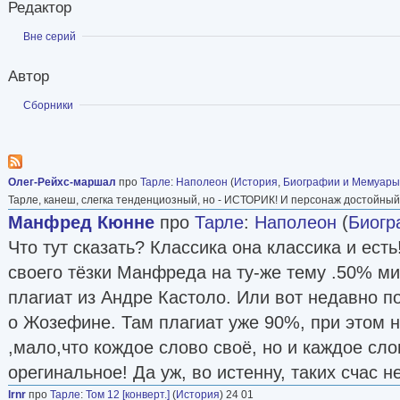
Редактор
Показать
Вне серий
Автор
Показать
Сборники
Олег-Рейхс-маршал
про
Тарле
:
Наполеон
(
История
,
Биографии и Мемуары
Тарле, канеш, слегка тенденциозный, но - ИСТОРИК! И персонаж достойный 
Манфред Кюнне
про
Тарле
:
Наполеон
(
Биогр
Что тут сказать? Классика она классика и есть
своего тёзки Манфреда на ту-же тему .50% 
плагиат из Андре Кастоло. Или вот недавно п
о Жозефине. Там плагиат уже 90%, при этом н
,мало,что кождое слово своё, но и каждое сло
орегинальное! Да уж, во истенну, таких счас не
lrnr
про
Тарле
:
Том 12 [конверт.]
(
История
) 24 01