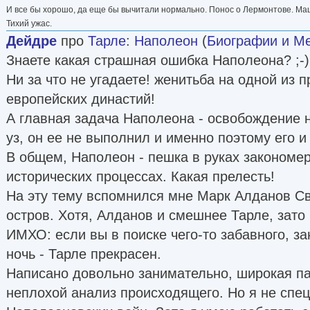
И все бы хорошо, да еще бы вычитали нормально. Понос о Лермонтове. М
Тихий ужас.
Дейдре
про
Тарле
:
Наполеон
(
Биографии и М
Знаете какая страшная ошибка Наполеона? ;-)
Ни за что не угадаете! женитьба на одной из 
европейских династий!
А главная задача Наполеона - освобождение 
уз, он ее не выполнил и именно поэтому его 
В общем, Наполеон - пешка в руках закономе
исторических процессах. Какая прелесть!
На эту тему вспомнился мне Марк Алданов С
остров. Хотя, Алданов и смешнее Тарле, зат
ИМХО: если вы в поиске чего-то забавного, з
ночь - Тарле прекрасен.
Написано довольно занимательно, широкая па
неплохой анализ происходящего. Но я не спец