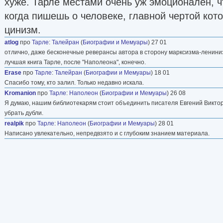
хуже. Тарле местами очень уж эмоционален, ч
когда пишешь о человеке, главной чертой кот
цинизм.
atlog
про
Тарле
:
Талейран
(
Биографии и Мемуары
) 27 01
отлично, даже бесконечные реверансы автора в сторону марксизма-ленинизм
лучшая книга Тарле, после "Наполеона", конечно.
Erase
про
Тарле
:
Талейран
(
Биографии и Мемуары
) 18 01
Спасибо тому, кто залил. Только недавно искала.
Kromanion
про
Тарле
:
Наполеон
(
Биографии и Мемуары
) 26 08
Я думаю, нашим библиотекарям стоит объединить писателя Евгений Викторо
убрать дубли.
realpik
про
Тарле
:
Наполеон
(
Биографии и Мемуары
) 28 01
Написано увлекательно, непредвзято и с глубоким знанием материала.