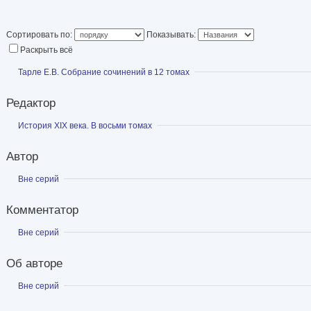
Сортировать по:
Показывать:
Раскрыть всё
Показать
Тарле Е.В. Собрание сочинений в 12 томах
Редактор
Показать
История XIX века. В восьми томах
Автор
Показать
Вне серий
Комментатор
Показать
Вне серий
Об авторе
Показать
Вне серий