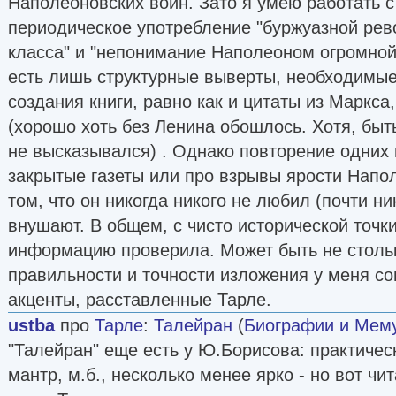
Наполеоновских войн. Зато я умею работать с 
периодическое употребление "буржуазной рев
класса" и "непонимание Наполеоном огромной
есть лишь структурные выверты, необходимые
создания книги, равно как и цитаты из Маркса,
(хорошо хоть без Ленина обошлось. Хотя, быть
не высказывался) . Однако повторение одних 
закрытые газеты или про взрывы ярости Напол
том, что он никогда никого не любил (почти ни
внушают. В общем, с чисто исторической точк
информацию проверила. Может быть не столь
правильности и точности изложения у меня со
акценты, расставленные Тарле.
ustba
про
Тарле
:
Талейран
(
Биографии и Мем
"Талейран" еще есть у Ю.Борисова: практичес
мантр, м.б., несколько менее ярко - но вот чи