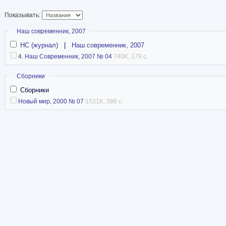
Показывать:
Скрыть
Наш современник, 2007
НС (журнал)
|
Наш современник, 2007
4.
Наш Современник, 2007 № 04
740K, 179 с.
Скрыть
Сборники
Сборники
Новый мир, 2000 № 07
1531K, 386 с.