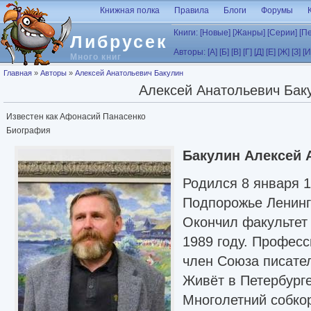
Перейти к основному содержанию
Книжная полка
Правила
Блоги
Форумы
Книги:
[Новые]
[Жанры]
[Серии]
[П
Либрусек
Авторы:
[А]
[Б]
[В]
[Г]
[Д]
[Е]
[Ж]
[З]
[И
Много книг
Вы здесь
Главная
»
Авторы
»
Алексей Анатольевич Бакулин
Алексей Анатольевич Бак
Известен как Афонасий Панасенко
Биография
Бакулин Алексей 
Родился 8 января 1
Подпорожье Ленинг
Окончил факультет
1989 году. Профес
член Союза писател
Живёт в Петербурге
Многолетний собкор