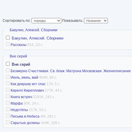
“Православный Санк
директор художест
(Невский пр. д. 16
Сортировать по:
Показывать:
такой, малоразрабо
Скрыть
Бакулин, Алексей. Сборники
православная журналистика, Бакулин оставляе
Бакулин, Алексей. Сборники
Церкви для газеты, считая, что эта тема так 
Рассказы
91K, 23 с.
литературного произведения, как и всякий пр
Скрыть
Вне серий
Вера автора должна быть подводной часть час
Вне серий
говорить о том, что остаётся над водой, то в 
Безмерно Счастливая. Св. блаж. Матрона Московская. Жизнеописание
повествования достаточно реалистические, о
Июль, июнь, май
404K, 99 с.
Как девушку кот спас
17K, 5 с.
скользящие на грани небывальщины, мифа ил
Кирилл Кириллович
177K, 44 с.
фантастики.
Книга встреч
2191K, 242 с.
Марфа
95K, 24 с.
Основные публикации
Недотёпы
217K, 53 с.
Письма в Небеса
4M, 281 с.
“Марфа”. Повесть. Альманах “Молодой Петер
Скрытые долины
444K, 108 с.
“Недотепы”. Повесть. Альманах “Молодой Пе