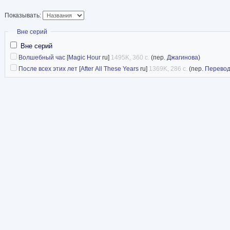
Показывать:
Скрыть
Вне серий
Вне серий
Волшебный час
[
Magic Hour
ru]
1495K, 360 с.
(пер.
Джагинова
)
После всех этих лет
[
After All These Years
ru]
1369K, 286 с.
(пер.
Перевод