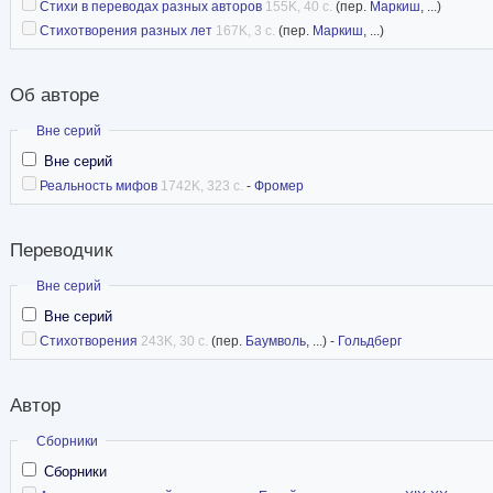
Стихи в переводах разных авторов
155K, 40 с.
(пер.
Маркиш
, ...)
Стихотворения разных лет
167K, 3 с.
(пер.
Маркиш
, ...)
Об авторе
Скрыть
Вне серий
Вне серий
Реальность мифов
1742K, 323 с.
-
Фромер
Переводчик
Скрыть
Вне серий
Вне серий
Стихотворения
243K, 30 с.
(пер.
Баумволь
, ...) -
Гольдберг
Автор
Скрыть
Сборники
Сборники