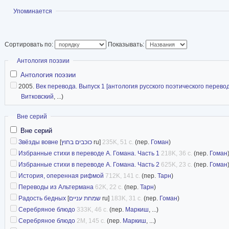
Показать
Упоминается
Сортировать по:
Показывать:
Скрыть
Антология поэзии
Антология поэзии
2005.
Век перевода. Выпуск 1 [антология русского поэтического перевод
Витковский
, ...)
Скрыть
Вне серий
Вне серий
Звёзды вовне
[
כוכבים בחוץ
ru]
235K, 51 с.
(пер.
Гоман
)
Избранные стихи в переводе А. Гомана. Часть 1
218K, 36 с.
(пер.
Гоман
Избранные стихи в переводе А. Гомана. Часть 2
625K, 23 с.
(пер.
Гоман
История, оперенная рифмой
712K, 141 с.
(пер.
Тарн
)
Переводы из Альтермана
62K, 22 с.
(пер.
Тарн
)
Радость бедных
[
שמחת עניים
ru]
183K, 31 с.
(пер.
Гоман
)
Серебряное блюдо
333K, 46 с.
(пер.
Маркиш
, ...)
Серебряное блюдо
2M, 145 с.
(пер.
Маркиш
, ...)