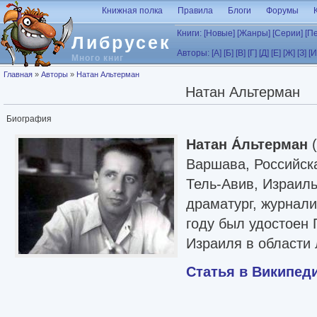
Перейти к основному содержанию
Книжная полка
Правила
Блоги
Форумы
Книги:
[Новые]
[Жанры]
[Серии]
[П
Либрусек
Авторы:
[А]
[Б]
[В]
[Г]
[Д]
[Е]
[Ж]
[З]
[И
Много книг
Вы здесь
Главная
»
Авторы
»
Натан Альтерман
Натан Альтерман
Биография
Натан А́льтерман
(ивр.
Варшава, Российск
Тель-Авив, Израиль
драматург, журнали
году был удостоен
Израиля в области 
Статья в Википед