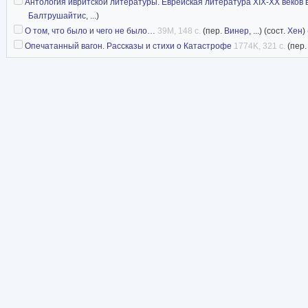
Антология ивритской литературы. Еврейская литература XIX-XX веков 
Балтрушайтис
, ...)
О том, что было и чего не было…
39M, 148 с.
(пер.
Винер
, ...) (сост.
Хен
)
Опечатанный вагон. Рассказы и стихи о Катастрофе
1774K, 321 с.
(пер