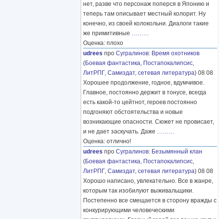
нет, разве что персонаж поперся в Японию и
теперь там описывает местный колорит. Ну
конечно, из своей колокольни. Диалоги такие
же примитивные
………
Оценка: плохо
udrees
про
Сугралинов
:
Время охотников
(
Боевая фантастика
,
Постапокалипсис
,
ЛитРПГ
,
Самиздат, сетевая литература
) 08 08
Хорошее продолжение, годное, вдумчивое.
Главное, постоянно держит в тонусе, всегда
есть какой-то цейтнот, героев постоянно
подгоняют обстоятельства и новые
возникающие опасности. Сюжет не провисает,
и не дает заскучать. Даже
………
Оценка: отлично!
udrees
про
Сугралинов
:
Безымянный клан
(
Боевая фантастика
,
Постапокалипсис
,
ЛитРПГ
,
Самиздат, сетевая литература
) 08 08
Хорошо написано, увлекательно. Все в жанре,
которым так изобилуют выживальщики.
Постепенно все смещается в сторону вражды с
конкурирующими человеческими