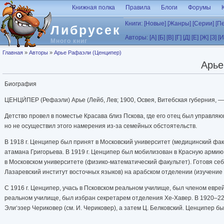
Перейти к основному содержанию
Книжная полка
Правила
Блоги
Форумы
Книги:
[Новые]
[Жанры]
[Серии]
[П
Либрусек
Авторы:
[А]
[Б]
[В]
[Г]
[Д]
[Е]
[Ж]
[З]
[И
Много книг
Вы здесь
Главная
»
Авторы
»
Арье Рафаэли (Ценципер)
Арье
Биография
ЦЕНЦИ́ПЕР (Рефаэли) Арье (Лейб, Лев; 1900, Освея, Витебская губерния, — 
Детство провел в поместье Красава близ Пскова, где его отец был управляю
но не осуществил этого намерения из-за семейных обстоятельств.
В 1918 г. Ценципер был принят в Московский университет (медицинский факу
атамана Григорьева. В 1919 г. Ценципер был мобилизован в Красную армию
в Московском университете (физико-математический факультет). Готовя себ
Лазаревский институт восточных языков) на арабском отделении (изучение 
С 1916 г. Ценципер, учась в Псковском реальном училище, был членом еврей
реальном училище, был избран секретарем отделения Хе-Хавер. В 1920–22 г
Эли‘эзер Чериковер (см. И. Чериковер), а затем Ц. Белковский. Ценципер б
Рубинштейн и И. Фридман (1885–1934), и участвовал в деятельности Палес