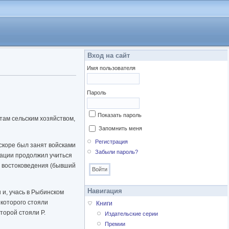
Вход на сайт
Имя пользователя
Пароль
Показать пароль
 там сельским хозяйством,
Запомнить меня
Регистрация
вскоре был занят войсками
Забыли пароль?
зации продолжил учиться
те востоковедения (бывший
Навигация
 и, учась в Рыбинском
 которого стояли
Книги
торой стояли Р.
Издательские серии
 движений Хе-Хавер, Ха-
Премии