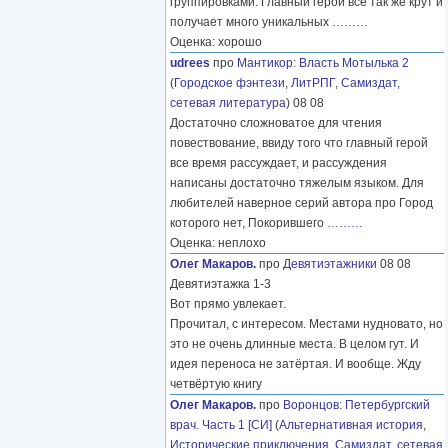
группировками. Главный герой все так же крут и
получает много уникальных
………
Оценка: хорошо
udrees
про
Мантикор
:
Власть Мотылька 2
(
Городское фэнтези
,
ЛитРПГ
,
Самиздат,
сетевая литература
) 08 08
Достаточно сложноватое для чтения
повествование, ввиду того что главный герой
все время рассуждает, и рассуждения
написаны достаточно тяжелым языком. Для
любителей наверное серий автора про Город
которого нет, Покорившего
………
Оценка: неплохо
Олег Макаров.
про
Девятиэтажники
08 08
Девятиэтажка 1-3
Вот прямо увлекает.
Прочитал, с интересом. Местами нудновато, но
это не очень длинные места. В целом гут. И
идея переноса не затёртая. И вообще. Жду
четвёртую книгу
Олег Макаров.
про
Воронцов
:
Петербургский
врач. Часть 1 [СИ]
(
Альтернативная история
,
Исторические приключения
,
Самиздат, сетевая