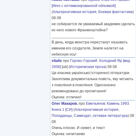
[litres с оптимизированной обложкой]
(
Альтернативная история
,
Боевая фантастика
)
08 08
не собирается ли уважаемый академик сделать
из него нового Франкенштейна?
____________________
В день, когда монстра перестанут называть
именем его создателя, Земля налетит на
небесную ось!
vitalis
про
Горлис-Горский
:
Холодний Яр [вид.
2006]
[uk] (
Историческая проза
) 08 08
Це класика української історичної літератури.
Захоплива документальна повість, яку читають
з покоління в покоління. Однозначно
рекомендовано до прочитання!
Оценка: отлично!
Олег Макаров.
про
Емельянов
:
Камень 1993.
Книга 1 [СИ]
(
Альтернативная история
,
Попаданцы
,
Самиздат, сетевая литература
) 08
08
Очень плоско. И сюжет, и текст
Оценка: нечитаемо