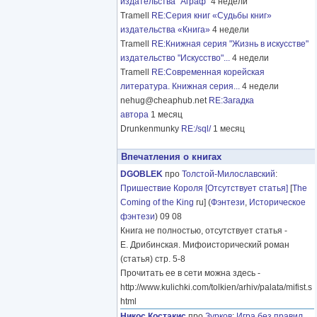
издательства "Аграф"
4 недели
Tramell
RE:Серия книг «Судьбы книг»
издательства «Книга»
4 недели
Tramell
RE:Книжная серия "Жизнь в искусстве"
издательство "Искусство"...
4 недели
Tramell
RE:Современная корейская
литература. Книжная серия...
4 недели
nehug@cheaphub.net
RE:Загадка
автора
1 месяц
Drunkenmunky
RE:/sql/
1 месяц
Впечатления о книгах
DGOBLEK
про
Толстой-Милославский
:
Пришествие Короля [Отсутствует статья]
[
The
Coming of the King
ru] (
Фэнтези
,
Историческое
фэнтези
) 09 08
Книга не полностью, отсутствует статья -
Е. Дрибинская. Мифоисторический роман
(статья) стр. 5-8
Прочитать ее в сети можна здесь -
http://www.kulichki.com/tolkien/arhiv/palata/mifist.s
html
Никос Костакис
про
Зурков
:
Игра без правил