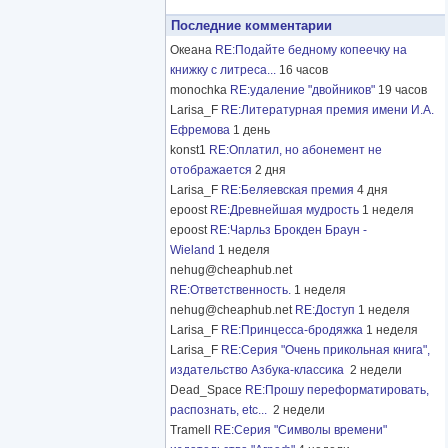
ги на эту тему. В 1936–
Последние комментарии
йны и революции (не был
 книга Ценципера
Океана
RE:Подайте бедному копеечку на
ны и содержат обширный
книжку с литреса...
16 часов
957 г. Ценципер — автор
monochka
RE:удаление "двойников"
19 часов
м редколлегии журнала
Larisa_F
RE:Литературная премия имени И.А.
63), затем «Шалом»
Ефремова
1 день
исле статьи Ценципера о
konst1
RE:Оплатил, но абонемент не
отображается
2 дня
Larisa_F
RE:Беляевская премия
4 дня
ниципалитета, затем был
epoost
RE:Древнейшая мудрость
1 неделя
сского сионизма. Он
epoost
RE:Чарльз Брокден Браун -
Wieland
1 неделя
nehug@cheaphub.net
сборник его
RE:Ответственность.
1 неделя
упругов Ценципер премия
nehug@cheaphub.net
RE:Доступ
1 неделя
ин (Аркадин; 1901–88) и Ц.
Larisa_F
RE:Принцесса-бродяжка
1 неделя
Larisa_F
RE:Серия "Очень прикольная книга",
издательство Азбука-классика
2 недели
Dead_Space
RE:Прошу переформатировать,
распознать, etc...
2 недели
Tramell
RE:Серия "Символы времени"