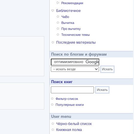
о комитета и редактором
Рекомендации
ения.
Библиотечное
ЧаВо
й ассоциации Богородска
Вычитка
тихов Элишевы (Елизаветы
Про вычитку
5 гг. Ценципер
Технические темы
ер был арестован на
тнадцатый бутырский
Последние материалы
 на месте ссылки
Поиск по блогам и форумам
ском университете
ению заграничной
Поиск книг
) вышел в 1927 г., к
ужным распространять
иврите о преследовании
Фильтр-список
 около 350 заполненных
Популярные книги
и автора издать книгу на
дакцию журнала «Мознаим»
User menu
Чёрно-белый список
Книжная полка
чение почти 30 лет был