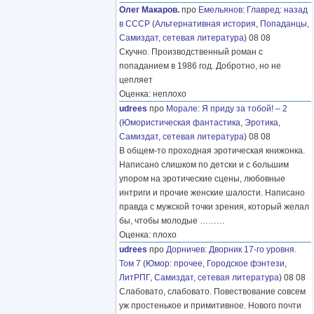
Олег Макаров.
про
Емельянов
:
Главред: назад
в СССР
(
Альтернативная история
,
Попаданцы
,
Самиздат, сетевая литература
) 08 08
Скучно. Производственный роман с
попаданием в 1986 год. Добротно, но не
цепляет
Оценка: неплохо
udrees
про
Морале
:
Я приду за тобой! – 2
(
Юмористическая фантастика
,
Эротика
,
Самиздат, сетевая литература
) 08 08
В общем-то проходная эротическая книжонка.
Написано слишком по детски и с большим
упором на эротические сцены, любовные
интриги и прочие женские шалости. Написано
правда с мужской точки зрения, который желал
бы, чтобы молодые
………
Оценка: плохо
udrees
про
Дорничев
:
Дворник 17-го уровня.
Том 7
(
Юмор: прочее
,
Городское фэнтези
,
ЛитРПГ
,
Самиздат, сетевая литература
) 08 08
Слабовато, слабовато. Повествование совсем
уж простенькое и примитивное. Нового почти