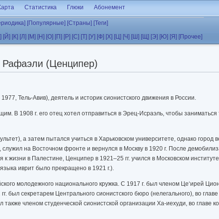
Карта
Статистика
Глюки
Абонемент
ериодика]
[Популярные]
[Страны]
[Теги]
]
[Й]
[К]
[Л]
[М]
[Н]
[О]
[П]
[Р]
[С]
[Т]
[У]
[Ф]
[Х]
[Ц]
[Ч]
[Ш]
[Щ]
[Э]
[Ю]
[Я]
[Прочее]
 Рафаэли (Ценципер)
1977, Тель-Авив), деятель и историк сионистского движения в России.
щим. В 1908 г. его отец хотел отправиться в Эрец-Исраэль, чтобы заниматься
льтет), а затем пытался учиться в Харьковском университете, однако город 
, служил на Восточном фронте и вернулся в Москву в 1920 г. После демобили
я к жизни в Палестине, Ценципер в 1921–25 гг. учился в Московском институ
языка иврит было прекращено в 1921 г.).
ского молодежного национального кружка. С 1917 г. был членом Це‘ирей Цион
г. был секретарем Центрального сионистского бюро (нелегального), во главе
ыл также членом студенческой сионистской организации Ха-иехуди, во главе ко
тинского землячества. В 1924 г., после объединения молодежных сионистских