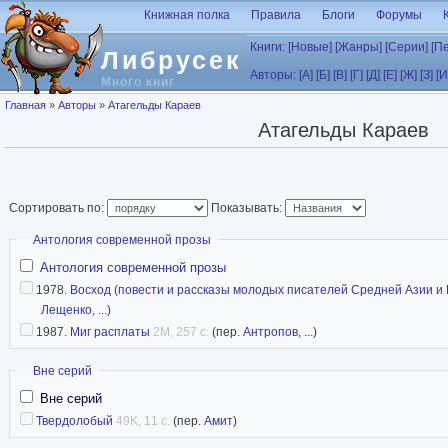
Перейти к основному содержанию
Книжная полка
Правила
Блоги
Форумы
Книги:
[Новые]
[Жанры]
[Серии]
[П
Либрусек
Авторы:
[А]
[Б]
[В]
[Г]
[Д]
[Е]
[Ж]
[З]
[И
Много книг
Вы здесь
Главная
»
Авторы
»
Атагельды Караев
Атагельды Караев
Сортировать по:
Показывать:
Скрыть
Антология современной прозы
Антология современной прозы
1978.
Восход (повести и рассказы молодых писателей Средней Азии и 
Лещенко
, ...)
1987.
Миг расплаты
2M, 257 с.
(пер.
Антропов
, ...)
Скрыть
Вне серий
Вне серий
Твердолобый
49K, 11 с.
(пер.
Амит
)