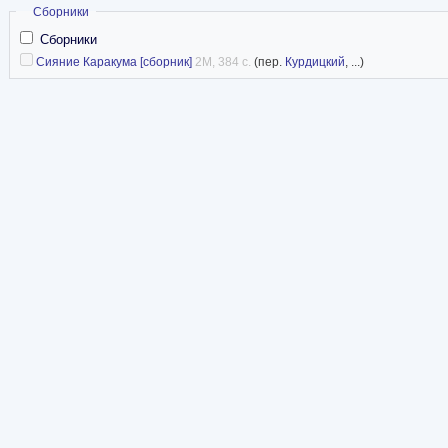
Скрыть
Сборники
Сборники
Сияние Каракума [сборник]
2M, 384 с.
(пер.
Курдицкий
, ...)