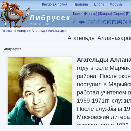
Перейти к основному содержанию
Книжная полка
Правила
Блоги
Форумы
Книги:
[Новые]
[Жанры]
[Серии]
[П
Либрусек
Авторы:
[А]
[Б]
[В]
[Г]
[Д]
[Е]
[Ж]
[З]
[И
Много книг
Вы здесь
Главная
»
Авторы
»
Агагельды Алланазаров
Агагельды Алланазаро
Биография
Агагельды Аллан
году в селе Марчак
района. После окон
поступил в Марыйс
работал учителем 
1969-1971гг. служи
После службы ы 197
Московский литерат
окончил его в 1976 