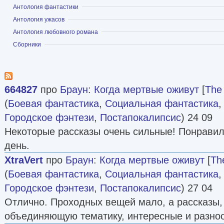
Показать
Антология фантастики
Показать
Антология ужасов
Показать
Антология любовного романа
Показать
Сборники
664827
про
Браун
:
Когда мертвые оживут
[
The 
(
Боевая фантастика
,
Социальная фантастика
Городское фэнтези
,
Постапокалипсис
) 24 09
Некоторые рассказы очень сильные! Понравило
день.
XtraVert
про
Браун
:
Когда мертвые оживут
[
Th
(
Боевая фантастика
,
Социальная фантастика
Городское фэнтези
,
Постапокалипсис
) 27 04
Отлично. Проходных вещей мало, а рассказы,
объединяющую тематику, интересные и разно