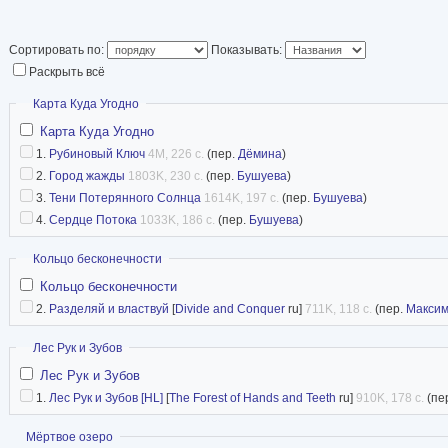
Сортировать по:
Показывать:
Раскрыть всё
Скрыть
Карта Куда Угодно
Карта Куда Угодно
1.
Рубиновый Ключ
4M, 226 с.
(пер.
Дёмина
)
2.
Город жажды
1803K, 230 с.
(пер.
Бушуева
)
3.
Тени Потерянного Солнца
1614K, 197 с.
(пер.
Бушуева
)
4.
Сердце Потока
1033K, 186 с.
(пер.
Бушуева
)
Скрыть
Кольцо бесконечности
Кольцо бесконечности
2.
Разделяй и властвуй
[
Divide and Conquer
ru]
711K, 118 с.
(пер.
Максим
Скрыть
Лес Рук и Зубов
Лес Рук и Зубов
1.
Лес Рук и Зубов [HL]
[
The Forest of Hands and Teeth
ru]
910K, 178 с.
(пе
Показать
Мёртвое озеро