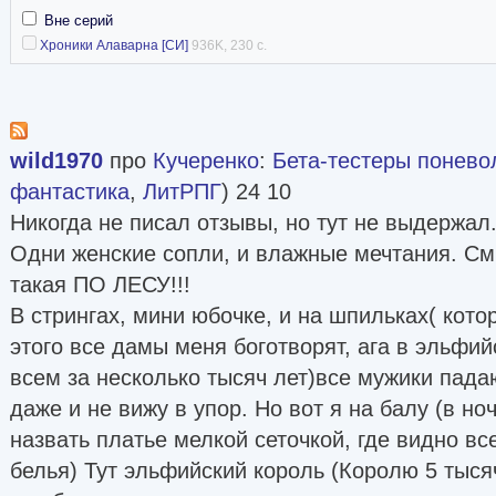
Вне серий
Хроники Алаварна [СИ]
936K, 230 с.
wild1970
про
Кучеренко
:
Бета-тестеры понево
фантастика
,
ЛитРПГ
) 24 10
Никогда не писал отзывы, но тут не выдержал
Одни женские сопли, и влажные мечтания. Смы
такая ПО ЛЕСУ!!!
В стрингах, мини юбочке, и на шпильках( кото
этого все дамы меня боготворят, ага в эльфи
всем за несколько тысяч лет)все мужики пада
даже и не вижу в упор. Но вот я на балу (в но
назвать платье мелкой сеточкой, где видно вс
белья) Тут эльфийский король (Королю 5 тыся