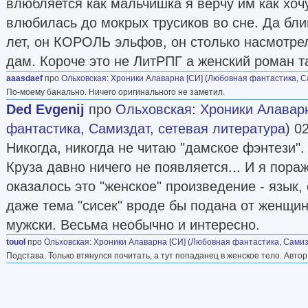
влюбляется как мальчишка я верчу им как хочу
влюбилась до мокрых трусиков во сне. Да бли
лет, он КОРОЛЬ эльфов, он столько насмотре
дам. Короче это не ЛитРПГ а женский роман т
aaasdaef
про
Ольховская
:
Хроники Алаварна [СИ]
(
Любовная фантастика
,
С
По-моему банально. Ничего оригинального не заметил.
Ded Evgenij
про
Ольховская
:
Хроники Алавар
фантастика
,
Самиздат, сетевая литература
) 0
Никогда, никогда не читаю "дамское фэнтези". 
Круза давно ничего не появляется... И я пора
оказалось это "женское" произведение - язык,
даже тема "сисек" вроде бы подана от женщины
мужски. Весьма необычно и интересно.
touol
про
Ольховская
:
Хроники Алаварна [СИ]
(
Любовная фантастика
,
Самиз
Подстава. Только втянулся почитать, а тут попаданец в женское тело. Автор