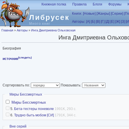
Перейти к основному содержанию
Книжная полка
Правила
Блоги
Форумы
Книги:
[Новые]
[Жанры]
[Серии]
[П
Либрусек
Авторы:
[А]
[Б]
[В]
[Г]
[Д]
[Е]
[Ж]
[З]
[И
Много книг
Вы здесь
Главная
»
Авторы
»
Инга Дмитриевна Ольховская
Инга Дмитриевна Ольхов
Биография
(следить)
источник
Сортировать по:
Показывать:
Скрыть
Миры Бессмертных
Миры Бессмертных
5.
Бета-тестеры поневоле
1991K, 293 с.
6.
Трудно быть мобом [СИ]
1791K, 344 с.
Скрыть
Вне серий