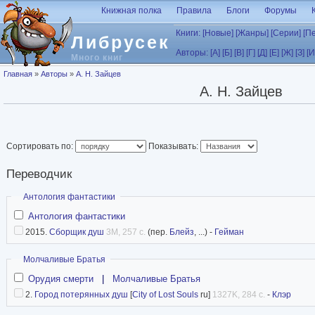
Перейти к основному содержанию
Книжная полка
Правила
Блоги
Форумы
Книги:
[Новые]
[Жанры]
[Серии]
[П
Либрусек
Авторы:
[А]
[Б]
[В]
[Г]
[Д]
[Е]
[Ж]
[З]
[И
Много книг
Вы здесь
Главная
»
Авторы
»
А. Н. Зайцев
А. Н. Зайцев
Сортировать по:
Показывать:
Переводчик
Скрыть
Антология фантастики
Антология фантастики
2015.
Сборщик душ
3M, 257 с.
(пер.
Блейз
, ...) -
Гейман
Скрыть
Молчаливые Братья
Орудия смерти
|
Молчаливые Братья
2.
Город потерянных душ
[
City of Lost Souls
ru]
1327K, 284 с.
-
Клэр