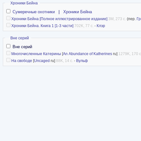
Скрыть
Хроники Бейна
Сумеречные охотники
|
Хроники Бейна
Хроники Бейна [Полное иллюстрированное издание]
3M, 273 с.
(пер.
Г
Хроники Бейна. Книга 1 [1-3 части]
702K, 77 с.
-
Клэр
Скрыть
Вне серий
Вне серий
Многочисленные Катерины
[
An Abundance of Katherines
ru]
1279K, 170 с
На свободе
[
Uncaged
ru]
88K, 14 с.
-
Вульф