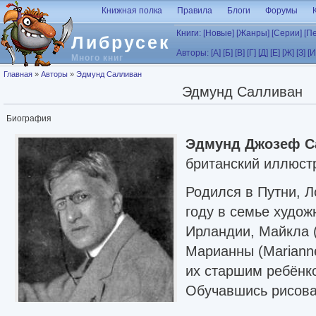
Перейти к основному содержанию
Книжная полка
Правила
Блоги
Форумы
Книги:
[Новые]
[Жанры]
[Серии]
[П
Либрусек
Авторы:
[А]
[Б]
[В]
[Г]
[Д]
[Е]
[Ж]
[З]
[И
Много книг
Вы здесь
Главная
»
Авторы
»
Эдмунд Салливан
Эдмунд Салливан
Биография
Эдмунд Джозеф С
британский иллюст
Родился в Путни, Л
году в семье худож
Ирландии, Майкла (
Марианны (Mariann
их старшим ребёнко
Обучавшись рисова
Эдмунд решил соср