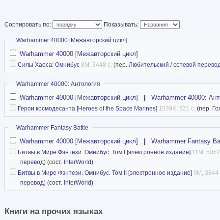
Сортировать по:
Показывать:
Скрыть
Warhammer 40000 [Межавторский цикл]
Warhammer 40000 [Межавторский цикл]
Силы Хаоса: Омнибус
8M, 3448 с.
(пер.
Любительский / сетевой перево
Скрыть
Warhammer 40000: Антология
Warhammer 40000 [Межавторский цикл]
|
Warhammer 40000: Ант
Герои космодесанта [Heroes of the Space Marines]
1539K, 321 с.
(пер.
Го
Скрыть
Warhammer Fantasy Battle
Warhammer 40000 [Межавторский цикл]
|
Warhammer Fantasy Bat
Битвы в Мире Фэнтези. Омнибус. Том I [электронное издание]
11M, 5052
перевод
) (сост.
InterWorld
)
Битвы в Мире Фэнтези. Омнибус. Том II [электронное издание]
9M, 3844 
перевод
) (сост.
InterWorld
)
Книги на прочих языках