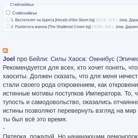
Скрыть
Стийлхейвън
Стийлхейвън
1.
Вестителят на бурята
[
Herald of the Storm
bg]
1821K, 319 с.
(пер.
Дара
2.
Разбитата корона
[
The Shattered Crown
bg]
1428K, 308 с.
(пер.
Даракч
Joel
про
Бейли
:
Силы Хаоса: Омнибус
(
Эпиче
Рекомендуется для всех, кто хочет понять, что
хаоситы. Должен сказать, что для меня нечес
стали своего рода откровением, как откровен
истинные мотивы поступков Императора. То, ч
тупость и самодовольство, оказались отчаянн
истины позволяют перевернуть взгляд на мир 
ты был всё это время.
-
Пятерка, пожалуй. Но начинающим демонопок