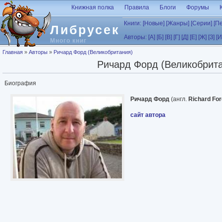
Перейти к основному содержанию
Книжная полка
Правила
Блоги
Форумы
Книги:
[Новые]
[Жанры]
[Серии]
[П
Либрусек
Авторы:
[А]
[Б]
[В]
[Г]
[Д]
[Е]
[Ж]
[З]
[И
Много книг
Вы здесь
Главная
»
Авторы
»
Ричард Форд (Великобритания)
Ричард Форд (Великобрит
Биография
Ричард Форд
(англ.
Richard For
сайт автора