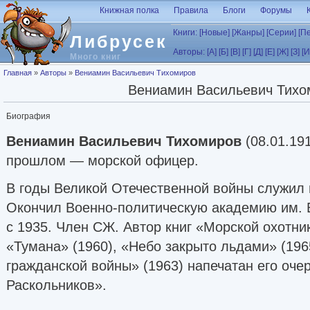
Перейти к основному содержанию
Книжная полка
Правила
Блоги
Форумы
Книги:
[Новые]
[Жанры]
[Серии]
[П
Либрусек
Авторы:
[А]
[Б]
[В]
[Г]
[Д]
[Е]
[Ж]
[З]
[И
Много книг
Вы здесь
Главная
»
Авторы
»
Вениамин Васильевич Тихомиров
Вениамин Васильевич Тихо
Биография
Вениамин Васильевич Тихомиров
(08.01.191
прошлом — морской офицер.
В годы Великой Отечественной войны служил
Окончил Военно-политическую академию им. В
с 1935. Член СЖ. Автор книг «Морской охотник
«Тумана» (1960), «Небо закрыто льдами» (1965
гражданской войны» (1963) напечатан его оче
Раскольников».