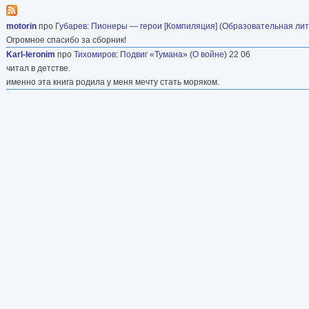
motorin
про
Губарев
:
Пионеры — герои [Компиляция]
(
Образовательная ли
Огромное спасибо за сборник!
Karl-Ieronim
про
Тихомиров
:
Подвиг «Тумана»
(
О войне
) 22 06
читал в детстве.
именно эта книга родила у меня мечту стать моряком.