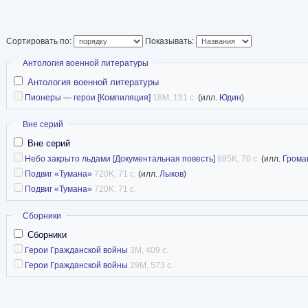
Сортировать по:
Показывать:
Скрыть
Антология военной литературы
Антология военной литературы
Пионеры — герои [Компиляция]
18M, 191 с.
(илл.
Юдин
)
Скрыть
Вне серий
Вне серий
Небо закрыто льдами [Документальная повесть]
885K, 70 с.
(илл.
Грома
Подвиг «Тумана»
720K, 71 с.
(илл.
Лыков
)
Подвиг «Тумана»
720K, 71 с.
Скрыть
Сборники
Сборники
Герои Гражданской войны
3M, 409 с.
Герои Гражданской войны
29M, 573 с.