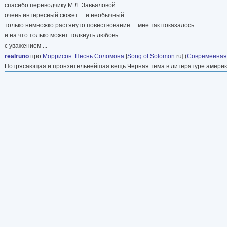
спасибо переводчику М.Л. Завьяловой ...
очень интересный сюжет ... и необычный ...
только немножко растянуто повествование ... мне так показалось ...
и на что только может толкнуть любовь ...
с уважением ...
realruno
про
Моррисон
:
Песнь Соломона
[
Song of Solomon
ru] (
Современная
Потрясающая и пронзительнейшая вещь.Черная тема в литературе америки