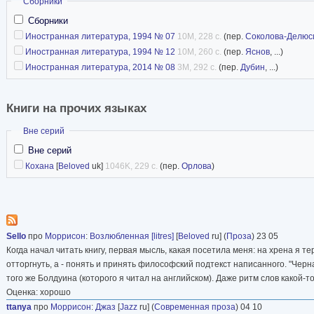
Скрыть
Сборники
Сборники
Иностранная литература, 1994 № 07
10M, 228 с.
(пер.
Соколова-Делюс
Иностранная литература, 1994 № 12
10M, 260 с.
(пер.
Яснов
, ...)
Иностранная литература, 2014 № 08
3M, 292 с.
(пер.
Дубин
, ...)
Книги на прочих языках
Скрыть
Вне серий
Вне серий
Кохана
[
Beloved
uk]
1046K, 229 с.
(пер.
Орлова
)
Sello
про
Моррисон
:
Возлюбленная [litres]
[
Beloved
ru] (
Проза
) 23 05
Когда начал читать книгу, первая мысль, какая посетила меня: на хрена я те
отторгнуть, а - понять и принять философский подтекст написанного. "Черн
того же Болдуина (которого я читал на английском). Даже ритм слов какой-т
Оценка: хорошо
ttanya
про
Моррисон
:
Джаз
[
Jazz
ru] (
Современная проза
) 04 10