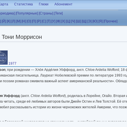
Карта
Статистика
Глюки
Абонемент
ериодика]
[Популярные]
[Страны]
[Теги]
]
[Й]
[К]
[Л]
[М]
[Н]
[О]
[П]
[Р]
[С]
[Т]
[У]
[Ф]
[Х]
[Ц]
[Ч]
[Ш]
[Щ]
[Э]
[Ю]
[Я]
[Прочее]
Тони Моррисон
1977
ison
; при рождении — Хло́я Арде́лия Уо́ффорд, англ. Chloe Ardelia Wofford; 18
риканская писательница. Лауреат Нобелевской премии по литературе 1993 год
 и поэзии романах оживила важный аспект американской реальности». Обла
ия Уоффорд
(англ.
Chloe Ardelia Wofford
), родилась в Лорейне, Огайо. Вторая 
ла читать, среди её любимых авторов были Джейн Остин и Лев Толстой. Её о
любил рассказывать истории из жизни чернокожих жителей Америки, что поз
а в Говардский университет на специальность «английский язык и литература