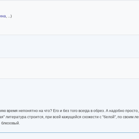
ина
, ...)
ряю время непонятно на что? Его и без того всегда в обрез. А надобно просто,
ая" литература строится, при всей кажущейся схожести с "белой", по своим 
о блюзовый.