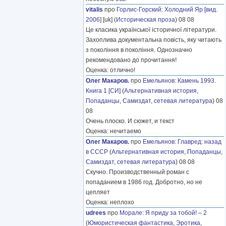
vitalis
про
Горлис-Горский
:
Холодний Яр [вид.
2006]
[uk] (
Историческая проза
) 08 08
Це класика української історичної літератури.
Захоплива документальна повість, яку читають
з покоління в покоління. Однозначно
рекомендовано до прочитання!
Оценка: отлично!
Олег Макаров.
про
Емельянов
:
Камень 1993.
Книга 1 [СИ]
(
Альтернативная история
,
Попаданцы
,
Самиздат, сетевая литература
) 08
08
Очень плоско. И сюжет, и текст
Оценка: нечитаемо
Олег Макаров.
про
Емельянов
:
Главред: назад
в СССР
(
Альтернативная история
,
Попаданцы
,
Самиздат, сетевая литература
) 08 08
Скучно. Производственный роман с
попаданием в 1986 год. Добротно, но не
цепляет
Оценка: неплохо
udrees
про
Морале
:
Я приду за тобой! – 2
(
Юмористическая фантастика
,
Эротика
,