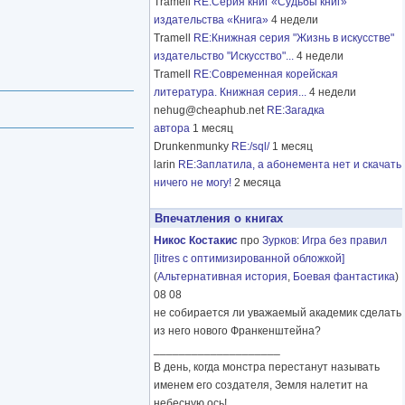
Tramell
RE:Серия книг «Судьбы книг»
издательства «Книга»
4 недели
Tramell
RE:Книжная серия "Жизнь в искусстве"
издательство "Искусство"...
4 недели
Tramell
RE:Современная корейская
литература. Книжная серия...
4 недели
nehug@cheaphub.net
RE:Загадка
автора
1 месяц
Drunkenmunky
RE:/sql/
1 месяц
larin
RE:Заплатила, а абонемента нет и скачать
ничего не могу!
2 месяца
Впечатления о книгах
Никос Костакис
про
Зурков
:
Игра без правил
[litres с оптимизированной обложкой]
(
Альтернативная история
,
Боевая фантастика
)
08 08
не собирается ли уважаемый академик сделать
из него нового Франкенштейна?
____________________
В день, когда монстра перестанут называть
именем его создателя, Земля налетит на
небесную ось!