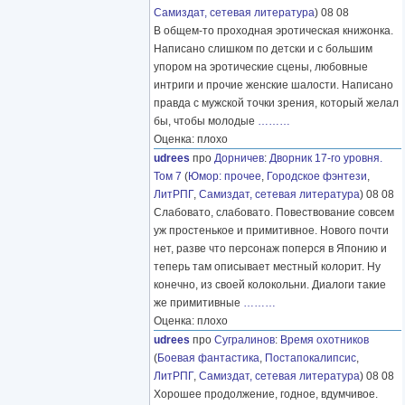
Самиздат, сетевая литература
) 08 08
В общем-то проходная эротическая книжонка.
Написано слишком по детски и с большим
упором на эротические сцены, любовные
интриги и прочие женские шалости. Написано
правда с мужской точки зрения, который желал
бы, чтобы молодые
………
Оценка: плохо
udrees
про
Дорничев
:
Дворник 17-го уровня.
Том 7
(
Юмор: прочее
,
Городское фэнтези
,
ЛитРПГ
,
Самиздат, сетевая литература
) 08 08
Слабовато, слабовато. Повествование совсем
уж простенькое и примитивное. Нового почти
нет, разве что персонаж поперся в Японию и
теперь там описывает местный колорит. Ну
конечно, из своей колокольни. Диалоги такие
же примитивные
………
Оценка: плохо
udrees
про
Сугралинов
:
Время охотников
(
Боевая фантастика
,
Постапокалипсис
,
ЛитРПГ
,
Самиздат, сетевая литература
) 08 08
Хорошее продолжение, годное, вдумчивое.