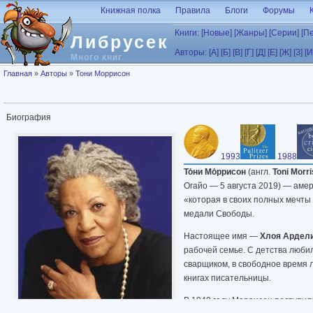
Перейти к основному содержанию
Книжная полка
Правила
Блоги
Форумы
Книги:
[Новые]
[Жанры]
[Серии]
[П
Либрусек
Авторы:
[А]
[Б]
[В]
[Г]
[Д]
[Е]
[Ж]
[З]
[И
Много книг
Вы здесь
Главная
»
Авторы
»
Тони Моррисон
Биография
1993
1988
То́ни Мо́ррисон
(англ.
Toni Morr
Огайо — 5 августа 2019) — аме
«которая в своих полных мечты
медали Свободы.
Настоящее имя —
Хлоя Ардел
рабочей семье. С детства люби
сварщиком, в свободное время 
книгах писательницы.
В 1949 году Моррисон поступил