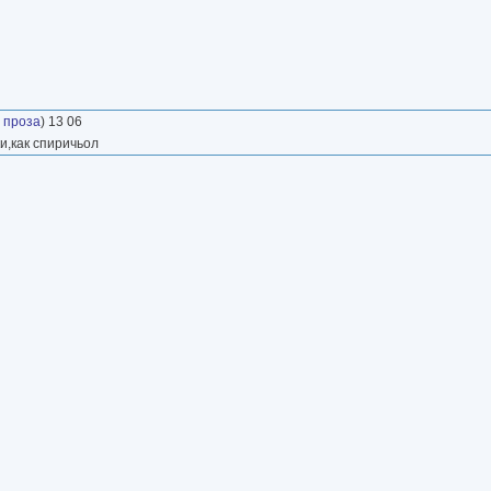
 проза
) 13 06
,как спиричьол