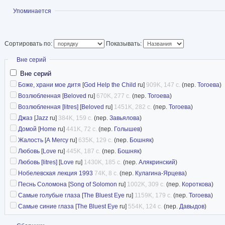
псевдоним «Тони» — производное
Показать
Упоминается
летнем возрасте. В 1953 году М
Корнеллском университете на о
После окончания учёбы она стала преподавать английский язык в Универси
Сортировать по:
Показывать:
В 1958 году она вышла замуж за своего сокурсника, ямайского архитектора,
развелись. После этого Тони переехала в Сиракьюс, где работала редакто
Скрыть
Вне серий
редактора в головном офисе издательства Random House в Нью-Йорке. Кром
Вне серий
Тони способствовала популяризации афро-американской литературы, в частн
Боже, храни мое дитя
[
God Help the Child
ru]
909K, 147 с.
(пер.
Тогоева
)
На II Конгрессе американских писателей Моррисон призвала к активной бор
Возлюбленная
[
Beloved
ru]
670K, 277 с.
(пер.
Тогоева
)
при этом сильно критикуя американскую действительность: «For the Heroic 
Возлюбленная [litres]
[
Beloved
ru]
1451K, 282 с.
(пер.
Тогоева
)
Джаз
[
Jazz
ru]
384K, 159 с.
(пер.
Завьялова
)
В 1983 Тони Моррисон ушла из издательства. В 1984 получила должность 
Домой
[
Home
ru]
441K, 72 с.
(пер.
Голышев
)
работала на кафедре Роберта Ф. Гоена в Принстонском университете. В 20
Жалость
[
A Mercy
ru]
635K, 129 с.
(пер.
Бошняк
)
Википедия
Любовь
[
Love
ru]
445K, 187 с.
(пер.
Бошняк
)
Фантлаб
Любовь [litres]
[
Love
ru]
1430K, 185 с.
(пер.
Алякринский
)
Нобелевская лекция 1993
74K, 8 с.
(пер.
Кулагина-Ярцева
)
Песнь Соломона
[
Song of Solomon
ru]
1002K, 309 с.
(пер.
Короткова
)
Самые голубые глаза
[
The Bluest Eye
ru]
1159K, 179 с.
(пер.
Тогоева
)
Самые синие глаза
[
The Bluest Eye
ru]
554K, 124 с.
(пер.
Давыдов
)