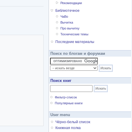
в католичество в 12-
Рекомендации
степень магистра в
Библиотечное
ра и Вирджинии Вулф.
ЧаВо
ботать в Ховард.
Вычитка
д. В 1964 году супруги
Про вычитку
ешла на должность
Технические темы
рда. Работая редактором,
Последние материалы
Гэйл Джонс.
Поиск по блогам и форумам
 сил в литературе США,
бани. С 1989 года
Поиск книг
Фильтр-список
Популярные книги
User menu
Чёрно-белый список
Книжная полка