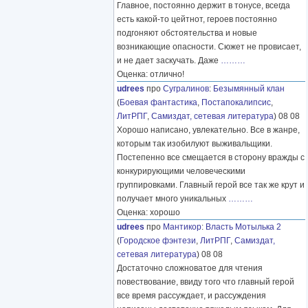
Главное, постоянно держит в тонусе, всегда
есть какой-то цейтнот, героев постоянно
подгоняют обстоятельства и новые
возникающие опасности. Сюжет не провисает,
и не дает заскучать. Даже
………
Оценка: отлично!
udrees
про
Сугралинов
:
Безымянный клан
(
Боевая фантастика
,
Постапокалипсис
,
ЛитРПГ
,
Самиздат, сетевая литература
) 08 08
Хорошо написано, увлекательно. Все в жанре,
которым так изобилуют выживальщики.
Постепенно все смещается в сторону вражды с
конкурирующими человеческими
группировками. Главный герой все так же крут и
получает много уникальных
………
Оценка: хорошо
udrees
про
Мантикор
:
Власть Мотылька 2
(
Городское фэнтези
,
ЛитРПГ
,
Самиздат,
сетевая литература
) 08 08
Достаточно сложноватое для чтения
повествование, ввиду того что главный герой
все время рассуждает, и рассуждения