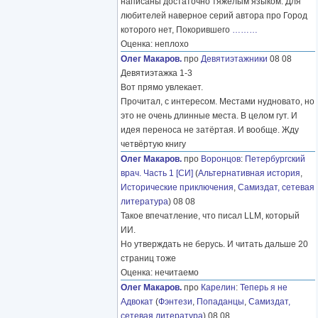
написаны достаточно тяжелым языком. Для
любителей наверное серий автора про Город
которого нет, Покорившего
………
Оценка: неплохо
Олег Макаров.
про
Девятиэтажники
08 08
Девятиэтажка 1-3
Вот прямо увлекает.
Прочитал, с интересом. Местами нудновато, но
это не очень длинные места. В целом гут. И
идея переноса не затёртая. И вообще. Жду
четвёртую книгу
Олег Макаров.
про
Воронцов
:
Петербургский
врач. Часть 1 [СИ]
(
Альтернативная история
,
Исторические приключения
,
Самиздат, сетевая
литература
) 08 08
Такое впечатление, что писал LLM, который
ИИ.
Но утверждать не берусь. И читать дальше 20
страниц тоже
Оценка: нечитаемо
Олег Макаров.
про
Карелин
:
Теперь я не
Адвокат
(
Фэнтези
,
Попаданцы
,
Самиздат,
сетевая литература
) 08 08