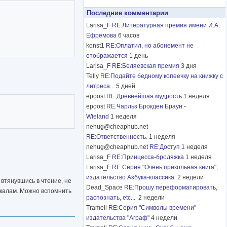
Последние комментарии
Larisa_F
RE:Литературная премия имени И.А.
Ефремова
6 часов
konst1
RE:Оплатил, но абонемент не
отображается
1 день
Larisa_F
RE:Беляевская премия
3 дня
Telly
RE:Подайте бедному копеечку на книжку с
литреса...
5 дней
epoost
RE:Древнейшая мудрость
1 неделя
epoost
RE:Чарльз Брокден Браун -
Wieland
1 неделя
nehug@cheaphub.net
RE:Ответственность.
1 неделя
nehug@cheaphub.net
RE:Доступ
1 неделя
Larisa_F
RE:Принцесса-бродяжка
1 неделя
Larisa_F
RE:Серия "Очень прикольная книга",
издательство Азбука-классика
2 недели
 втянувшись в чтение, не
Dead_Space
RE:Прошу переформатировать,
лекалам. Можно вспомнить
распознать, etc...
2 недели
Tramell
RE:Серия "Символы времени"
издательства "Аграф"
4 недели