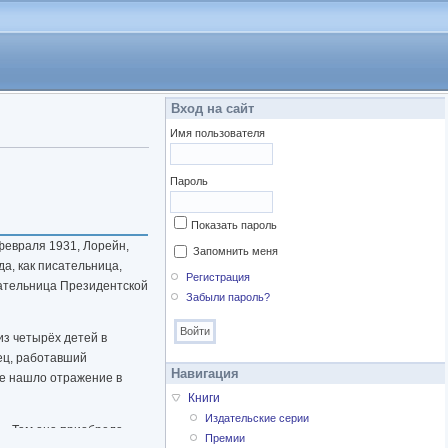
Вход на сайт
Имя пользователя
Пароль
Показать пароль
 февраля 1931, Лорейн,
Запомнить меня
а, как писательница,
Регистрация
дательница Президентской
Забыли пароль?
из четырёх детей в
тец, работавший
Навигация
же нашло отражение в
Книги
Издательские серии
». Там она приобрела
Премии