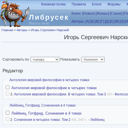
Перейти к основному содержанию
Книжная полка
Правила
Блоги
Форумы
Книги:
[Новые]
[Жанры]
[Серии]
[П
Либрусек
Авторы:
[А]
[Б]
[В]
[Г]
[Д]
[Е]
[Ж]
[З]
[И
Много книг
Вы здесь
Главная
»
Авторы
»
Игорь Сергеевич Нарский
Игорь Сергеевич Нарск
Сортировать по:
Показывать:
Редактор
Скрыть
Антология мировой философии в четырех томах
Антология мировой философии в четырех томах
3.
Антология мировой философии. В четырех томах. Том 3
4M
-
Филосо
Скрыть
Лейбниц, Готфрид. Сочинения в 4 томах
Лейбниц, Готфрид. Сочинения в 4 томах
2.
Сочинения в четырех томах. Том 2
4M, 348 с.
-
Лейбниц