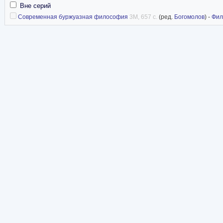
Вне серий
Современная буржуазная философия
3M, 657 с.
(ред.
Богомолов
) -
Фил