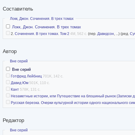
Составитель
Скрыть
Локк, Джон. Сочинения. В трех томах
Локк, Джон. Сочинения. В трех томах
2.
Сочинения. В трех томах. Том 2
4M, 562 с.
(пер.
Давидсон
, ...) (ред.
Су
Автор
Скрыть
Вне серий
Вне серий
Готфрид Лейбниц
701K, 142 с.
Давид Юм
501K, 110 с.
Кант
578K, 131 с.
Незаметные истории, или Путешествие на блошиный рынок (Записки диле
Русская березка. Очерки культурной истории одного национального симво
Редактор
Скрыть
Вне серий