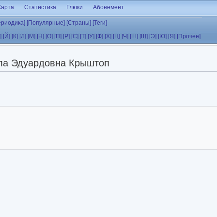
Карта
Статистика
Глюки
Абонемент
ериодика]
[Популярные]
[Страны]
[Теги]
]
[Й]
[К]
[Л]
[М]
[Н]
[О]
[П]
[Р]
[С]
[Т]
[У]
[Ф]
[Х]
[Ц]
[Ч]
[Ш]
[Щ]
[Э]
[Ю]
[Я]
[Прочее]
а Эдуардовна Крыштоп