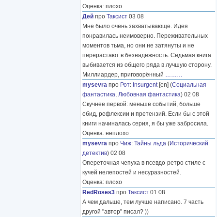
Оценка: плохо
Дей
про
Таксист
03 08
Мне было очень захватывающе. Идея
понравилась неимоверно. Переживательных
моментов тьма, но они не затянуты и не
перерастают в безнадёжность. Седьмая книга
выбивается из общего ряда в лучшую сторону.
Миллиардер, приговорённый
………
mysevra
про
Рот
:
Insurgent
[en] (
Социальная
фантастика
,
Любовная фантастика
) 02 08
Скучнее первой: меньше событий, больше
обид, рефлексии и претензий. Если бы с этой
книги начиналась серия, я бы уже забросила.
Оценка: неплохо
mysevra
про
Чиж
:
Тайны льда
(
Исторический
детектив
) 02 08
Опереточная чепуха в псевдо-ретро стиле с
кучей нелепостей и несуразностей.
Оценка: плохо
RedRoses3
про
Таксист
01 08
А чем дальше, тем лучше написано. 7 часть
другой "автор" писал? ))