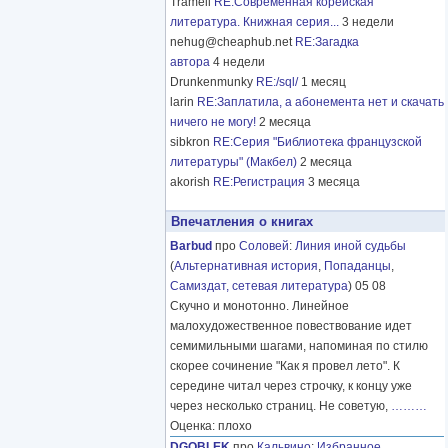
Tramell
RE:Современная корейская
литература. Книжная серия...
3 недели
nehug@cheaphub.net
RE:Загадка
автора
4 недели
Drunkenmunky
RE:/sql/
1 месяц
larin
RE:Заплатила, а абонемента нет и скачать
ничего не могу!
2 месяца
sibkron
RE:Серия "Библиотека французской
литературы" (Макбел)
2 месяца
akorish
RE:Регистрация
3 месяца
Впечатления о книгах
Barbud
про
Соловей
:
Линия иной судьбы
(
Альтернативная история
,
Попаданцы
,
Самиздат, сетевая литература
) 05 08
Скучно и монотонно. Линейное
малохудожественное повествование идет
семимильными шагами, напоминая по стилю
скорее сочинение "Как я провел лето". К
середине читал через строчку, к концу уже
через несколько страниц. Не советую,
………
Оценка: плохо
DGOBLEK
про
Кальвино
:
Избранное