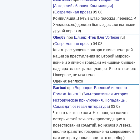
[Авторский сборник. Компиляция]
(
Современная проза
) 05 08
Компиляция...Путь в штаб (рассказ, перевод Р.
Хлодовского) должен быть, здесь же вставили
другой перевод.
Oleg68
про
Шлинк
:
Чтец
[
Der Vorleser
ru]
(
Современная проза
) 04 08
Книга- рассуждение автора о вине немецкой
нации за преступления во Второй мировой
войне и о личной трагедии женщины- бывшей
надзирательницы концлагеря. Я не в восторге.
Наверное, не моя тема.
Оценка: неплохо
Barbud
про
Воронцов
:
Военный инженер
Ермака. Книга 1
(
Альтернативная история
,
Исторические приключения
,
Попаданцы
,
Самиздат, сетевая литература
) 03 08
Что-то как-то не ахти. Не знаю, как насчет
исторической точности происходящих в
повествовании событий, но казаки XVI века,
вполне грамотно говорящие на современном
нам литературном языке - это перебор)