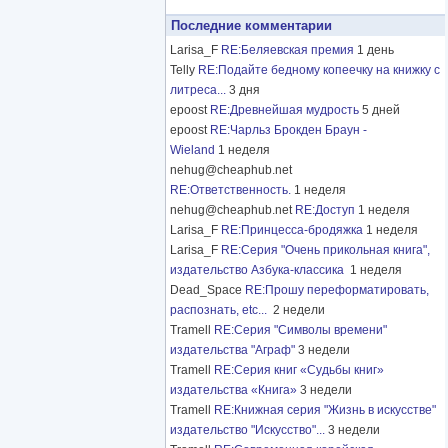
Последние комментарии
Larisa_F
RE:Беляевская премия
1 день
Telly
RE:Подайте бедному копеечку на книжку с
литреса...
3 дня
epoost
RE:Древнейшая мудрость
5 дней
epoost
RE:Чарльз Брокден Браун -
Wieland
1 неделя
nehug@cheaphub.net
RE:Ответственность.
1 неделя
nehug@cheaphub.net
RE:Доступ
1 неделя
Larisa_F
RE:Принцесса-бродяжка
1 неделя
Larisa_F
RE:Серия "Очень прикольная книга",
издательство Азбука-классика
1 неделя
Dead_Space
RE:Прошу переформатировать,
распознать, etc...
2 недели
Tramell
RE:Серия "Символы времени"
издательства "Аграф"
3 недели
Tramell
RE:Серия книг «Судьбы книг»
издательства «Книга»
3 недели
Tramell
RE:Книжная серия "Жизнь в искусстве"
издательство "Искусство"...
3 недели