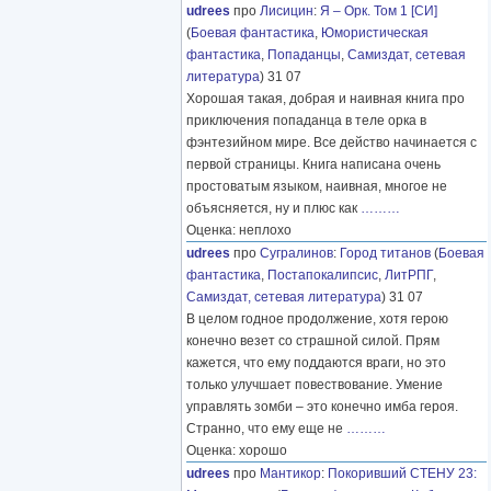
udrees
про
Лисицин
:
Я – Орк. Том 1 [СИ]
(
Боевая фантастика
,
Юмористическая
фантастика
,
Попаданцы
,
Самиздат, сетевая
литература
) 31 07
Хорошая такая, добрая и наивная книга про
приключения попаданца в теле орка в
фэнтезийном мире. Все действо начинается с
первой страницы. Книга написана очень
простоватым языком, наивная, многое не
объясняется, ну и плюс как
………
Оценка: неплохо
udrees
про
Сугралинов
:
Город титанов
(
Боевая
фантастика
,
Постапокалипсис
,
ЛитРПГ
,
Самиздат, сетевая литература
) 31 07
В целом годное продолжение, хотя герою
конечно везет со страшной силой. Прям
кажется, что ему поддаются враги, но это
только улучшает повествование. Умение
управлять зомби – это конечно имба героя.
Странно, что ему еще не
………
Оценка: хорошо
udrees
про
Мантикор
:
Покоривший СТЕНУ 23: