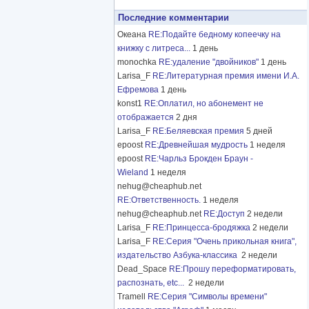
Последние комментарии
Океана
RE:Подайте бедному копеечку на
книжку с литреса...
1 день
monochka
RE:удаление "двойников"
1 день
Larisa_F
RE:Литературная премия имени И.А.
Ефремова
1 день
konst1
RE:Оплатил, но абонемент не
отображается
2 дня
Larisa_F
RE:Беляевская премия
5 дней
epoost
RE:Древнейшая мудрость
1 неделя
epoost
RE:Чарльз Брокден Браун -
Wieland
1 неделя
nehug@cheaphub.net
RE:Ответственность.
1 неделя
nehug@cheaphub.net
RE:Доступ
2 недели
Larisa_F
RE:Принцесса-бродяжка
2 недели
Larisa_F
RE:Серия "Очень прикольная книга",
издательство Азбука-классика
2 недели
Dead_Space
RE:Прошу переформатировать,
распознать, etc...
2 недели
Tramell
RE:Серия "Символы времени"