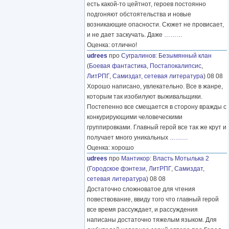
есть какой-то цейтнот, героев постоянно
подгоняют обстоятельства и новые
возникающие опасности. Сюжет не провисает,
и не дает заскучать. Даже
………
Оценка: отлично!
udrees
про
Сугралинов
:
Безымянный клан
(
Боевая фантастика
,
Постапокалипсис
,
ЛитРПГ
,
Самиздат, сетевая литература
) 08 08
Хорошо написано, увлекательно. Все в жанре,
которым так изобилуют выживальщики.
Постепенно все смещается в сторону вражды с
конкурирующими человеческими
группировками. Главный герой все так же крут и
получает много уникальных
………
Оценка: хорошо
udrees
про
Мантикор
:
Власть Мотылька 2
(
Городское фэнтези
,
ЛитРПГ
,
Самиздат,
сетевая литература
) 08 08
Достаточно сложноватое для чтения
повествование, ввиду того что главный герой
все время рассуждает, и рассуждения
написаны достаточно тяжелым языком. Для