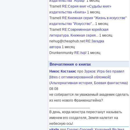
издательства "Аграф"
1 месяц
Tramell
RE:Серия книг «Судьбы книг»
издательства «Книга»
1 месяц
Tramell
RE:Книжная серия "Жизнь в искусстве"
издательство "Искусство"...
1 месяц
Tramell
RE:Современная корейская
литература. Книжная серия...
1 месяц
nehug@cheaphub.net
RE:Загадка
автора
1 месяц
Drunkenmunky
RE:/sql/
1 месяц
Впечатления о книгах
Никос Костакис
про
Зурков
:
Игра без правил
[litres с оптимизированной обложкой]
(
Альтернативная история
,
Боевая фантастика
)
08 08
не собирается ли уважаемый академик сделать
из него нового Франкенштейна?
____________________
В день, когда монстра перестанут называть
именем его создателя, Земля налетит на
небесную ось!
vitalis
про
Горлис-Горский
:
Холодний Яр [вид.