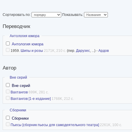
Сортировать по:
Показывать:
Переводчик
Скрыть
Антология юмора
Антология юмора
1959.
Шипы и розы
2171K, 210 с.
(пер.
Дарузес
, ...) -
Ардов
Автор
Скрыть
Вне серий
Вне серий
Вахтангов
699K, 281 с.
Вахтангов [1-е издание]
1768K, 212 с.
Скрыть
Сборники
Сборники
Пьесы [сборник пьесы для самодеятельного театра]
2261K, 100 с.