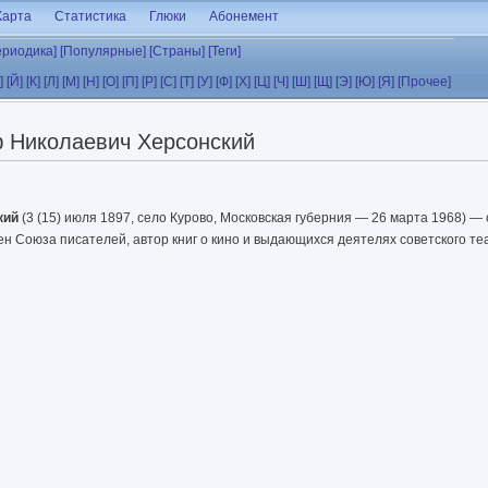
Карта
Статистика
Глюки
Абонемент
ериодика]
[Популярные]
[Страны]
[Теги]
]
[Й]
[К]
[Л]
[М]
[Н]
[О]
[П]
[Р]
[С]
[Т]
[У]
[Ф]
[Х]
[Ц]
[Ч]
[Ш]
[Щ]
[Э]
[Ю]
[Я]
[Прочее]
 Николаевич Херсонский
кий
(3 (15) июля 1897, село Курово, Московская губерния — 26 марта 1968) — 
лен Союза писателей, автор книг о кино и выдающихся деятелях советского т