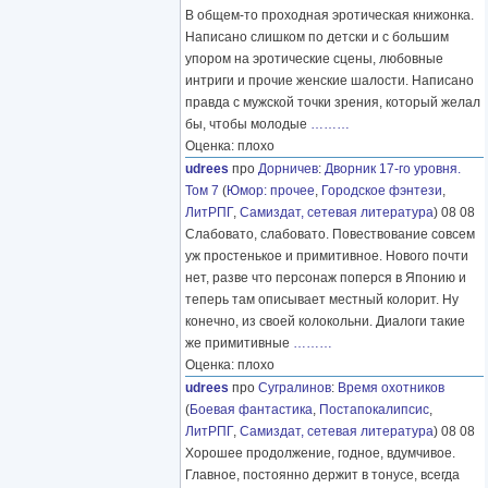
В общем-то проходная эротическая книжонка.
Написано слишком по детски и с большим
упором на эротические сцены, любовные
интриги и прочие женские шалости. Написано
правда с мужской точки зрения, который желал
бы, чтобы молодые
………
Оценка: плохо
udrees
про
Дорничев
:
Дворник 17-го уровня.
Том 7
(
Юмор: прочее
,
Городское фэнтези
,
ЛитРПГ
,
Самиздат, сетевая литература
) 08 08
Слабовато, слабовато. Повествование совсем
уж простенькое и примитивное. Нового почти
нет, разве что персонаж поперся в Японию и
теперь там описывает местный колорит. Ну
конечно, из своей колокольни. Диалоги такие
же примитивные
………
Оценка: плохо
udrees
про
Сугралинов
:
Время охотников
(
Боевая фантастика
,
Постапокалипсис
,
ЛитРПГ
,
Самиздат, сетевая литература
) 08 08
Хорошее продолжение, годное, вдумчивое.
Главное, постоянно держит в тонусе, всегда