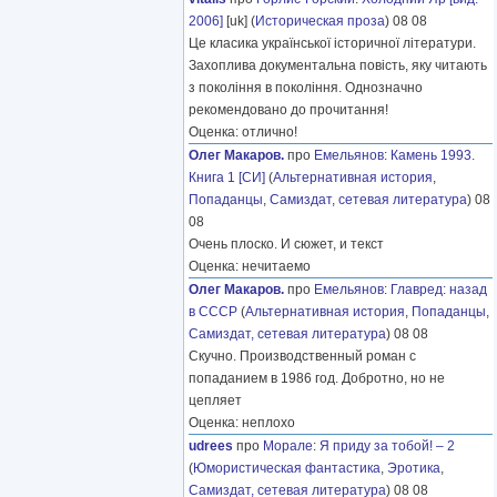
2006]
[uk] (
Историческая проза
) 08 08
Це класика української історичної літератури.
Захоплива документальна повість, яку читають
з покоління в покоління. Однозначно
рекомендовано до прочитання!
Оценка: отлично!
Олег Макаров.
про
Емельянов
:
Камень 1993.
Книга 1 [СИ]
(
Альтернативная история
,
Попаданцы
,
Самиздат, сетевая литература
) 08
08
Очень плоско. И сюжет, и текст
Оценка: нечитаемо
Олег Макаров.
про
Емельянов
:
Главред: назад
в СССР
(
Альтернативная история
,
Попаданцы
,
Самиздат, сетевая литература
) 08 08
Скучно. Производственный роман с
попаданием в 1986 год. Добротно, но не
цепляет
Оценка: неплохо
udrees
про
Морале
:
Я приду за тобой! – 2
(
Юмористическая фантастика
,
Эротика
,
Самиздат, сетевая литература
) 08 08