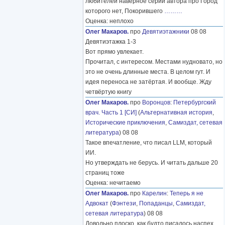
любителей наверное серий автора про Город
которого нет, Покорившего
………
Оценка: неплохо
Олег Макаров.
про
Девятиэтажники
08 08
Девятиэтажка 1-3
Вот прямо увлекает.
Прочитал, с интересом. Местами нудновато, но
это не очень длинные места. В целом гут. И
идея переноса не затёртая. И вообще. Жду
четвёртую книгу
Олег Макаров.
про
Воронцов
:
Петербургский
врач. Часть 1 [СИ]
(
Альтернативная история
,
Исторические приключения
,
Самиздат, сетевая
литература
) 08 08
Такое впечатление, что писал LLM, который
ИИ.
Но утверждать не берусь. И читать дальше 20
страниц тоже
Оценка: нечитаемо
Олег Макаров.
про
Карелин
:
Теперь я не
Адвокат
(
Фэнтези
,
Попаданцы
,
Самиздат,
сетевая литература
) 08 08
Довольно плоско, как будто писалось наспех