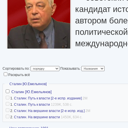
кандидат ист
автором боле
политической
международно
России и мир
десятков книг.
Сортировать по:
Показывать:
Раскрыть всё
Статья в Википедии
Скрыть
Сталин [Ю.Емельянов]
Сталин [Ю.Емельянов]
1.
Сталин: Путь к власти [2-е испр. издание]
2M
1.
Сталин. Путь к власти
1239K, 538 с.
2.
Сталин: На вершине власти [2-е испр. изд.]
2M
2.
Сталин. На вершине власти
1450K, 634 с.