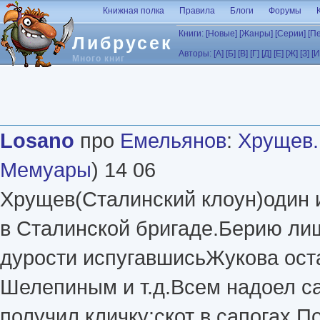
Перейти к основному содержанию
Книжная полка
Правила
Блоги
Форумы
Книги:
[Новые]
[Жанры]
[Серии]
[П
Либрусек
Авторы:
[А]
[Б]
[В]
[Г]
[Д]
[Е]
[Ж]
[З]
[И
Много книг
Losano
про
Емельянов
:
Хрущев.
Мемуары
) 14 06
Хрущев(Сталинский клоун)один 
в Сталинской бригаде.Берию лиш
дурости испугавшисьЖукова ост
Шелепиным и т.д.Всем надоел са
получил кличку:скот в сапогах.П