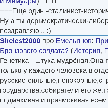
и Мемуары
) 11 11
===Еще один -сталинист-истори
Ну а ты дорьмократически-либер
поздравляю... :)
Shelest2000
про
Емельянов
:
При
Бронзового солдата?
(
История
,
П
Генетика - штука мудрёная.Она 
только у каждого человека в отд
русские-сильные,непокорные,ст
государства,собиратели его же,т
подмахивая и причмокивая всем,