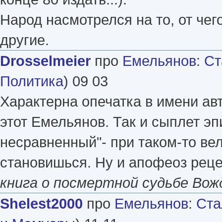
Народ насмотрелся на то, от чег
другие.
Drosselmeier
про
Емельянов
:
Ст
Политика
) 09 03
Характерна опечатка в имени ав
этот Емельянов. Так и сыплет эпи
несравненный"- при таком-то вел
становишься. Ну и апофеоз рецен
книга о посмертной судьбе Вож
Shelest2000
про
Емельянов
:
Ста