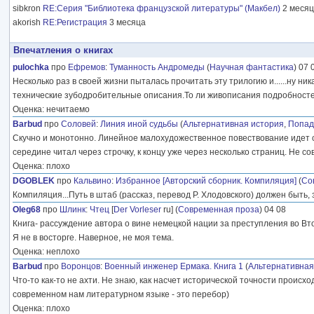
sibkron
RE:Серия "Библиотека французской литературы" (Макбел)
2 меся
akorish
RE:Регистрация
3 месяца
Впечатления о книгах
pulochka
про
Ефремов
:
Туманность Андромеды
(
Научная фантастика
) 07 
Несколько раз в своей жизни пыталась прочитать эту трилогию и......ну ника
технические зубодробительные описания.То ли живописания подробност
Оценка: нечитаемо
Barbud
про
Соловей
:
Линия иной судьбы
(
Альтернативная история
,
Попа
Скучно и монотонно. Линейное малохудожественное повествование идет с
середине читал через строчку, к концу уже через несколько страниц. Не с
Оценка: плохо
DGOBLEK
про
Кальвино
:
Избранное [Авторский сборник. Компиляция]
(
Со
Компиляция...Путь в штаб (рассказ, перевод Р. Хлодовского) должен быть, 
Oleg68
про
Шлинк
:
Чтец
[
Der Vorleser
ru] (
Современная проза
) 04 08
Книга- рассуждение автора о вине немецкой нации за преступления во В
Я не в восторге. Наверное, не моя тема.
Оценка: неплохо
Barbud
про
Воронцов
:
Военный инженер Ермака. Книга 1
(
Альтернативная
Что-то как-то не ахти. Не знаю, как насчет исторической точности происх
современном нам литературном языке - это перебор)
Оценка: плохо