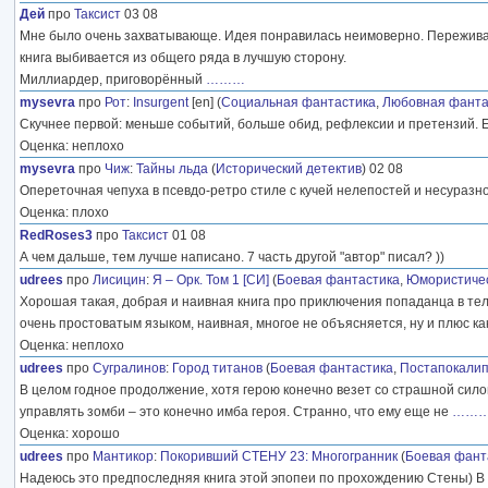
Дей
про
Таксист
03 08
Мне было очень захватывающе. Идея понравилась неимоверно. Переживат
книга выбивается из общего ряда в лучшую сторону.
Миллиардер, приговорённый
………
mysevra
про
Рот
:
Insurgent
[en] (
Социальная фантастика
,
Любовная фанта
Скучнее первой: меньше событий, больше обид, рефлексии и претензий. Ес
Оценка: неплохо
mysevra
про
Чиж
:
Тайны льда
(
Исторический детектив
) 02 08
Опереточная чепуха в псевдо-ретро стиле с кучей нелепостей и несуразн
Оценка: плохо
RedRoses3
про
Таксист
01 08
А чем дальше, тем лучше написано. 7 часть другой "автор" писал? ))
udrees
про
Лисицин
:
Я – Орк. Том 1 [СИ]
(
Боевая фантастика
,
Юмористичес
Хорошая такая, добрая и наивная книга про приключения попаданца в тел
очень простоватым языком, наивная, многое не объясняется, ну и плюс ка
Оценка: неплохо
udrees
про
Сугралинов
:
Город титанов
(
Боевая фантастика
,
Постапокалип
В целом годное продолжение, хотя герою конечно везет со страшной силой
управлять зомби – это конечно имба героя. Странно, что ему еще не
……
Оценка: хорошо
udrees
про
Мантикор
:
Покоривший СТЕНУ 23: Многогранник
(
Боевая фант
Надеюсь это предпоследняя книга этой эпопеи по прохождению Стены) В 