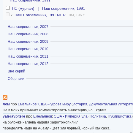
Скрыть
Наш современник, 1991
НС (журнал)
|
Наш современник, 1991
7.
Наш Современник, 1991 № 07
10M, 196 с.
Показать
Наш современник, 2007
Показать
Наш современник, 2008
Показать
Наш современник, 2009
Показать
Наш современник, 2010
Показать
Наш современник, 2011
Показать
Наш современник, 2012
Показать
Вне серий
Показать
Сборники
Лом
про
Емельянов
:
США – угроза миру
(
История
,
Документальная литерат
Не в моих привычках комментировать аннотацию, но... бугага
vаleravpitere
про
Емельянов
:
США - Империя Зла
(
Политика
,
Публицистика
на обложке нагиева нафига зафотожопили?
переделать надо на Абаму - цвет зла чорный, чорный как сажа.