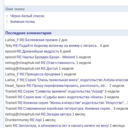
User menu
Чёрно-белый список
Книжная полка
Последние комментарии
Larisa_F
RE:Беляевская премия
2 дня
Telly
RE:Подайте бедному копеечку на книжку с литреса...
4 дня
epoost
RE:Древнейшая мудрость
6 дней
epoost
RE:Чарльз Брокден Браун - Wieland
1 неделя
nehug@cheaphub.net
RE:Ответственность.
1 неделя
nehug@cheaphub.net
RE:Доступ
1 неделя
Larisa_F
RE:Принцесса-бродяжка
1 неделя
Larisa_F
RE:Серия "Очень прикольная книга", издательство Азбука-класси
Dead_Space
RE:Прошу переформатировать, распознать, etc...
2 недели
Tramell
RE:Серия "Символы времени" издательства "Аграф"
3 недели
Tramell
RE:Серия книг «Судьбы книг» издательства «Книга»
3 недели
Tramell
RE:Книжная серия "Жизнь в искусстве" издательство "Искусство"...
Tramell
RE:Современная корейская литература. Книжная серия...
3 недел
nehug@cheaphub.net
RE:Загадка автора
1 месяц
Drunkenmunky
RE:/sql/
1 месяц
larin
RE:Заплатила, а абонемента нет и скачать ничего не могу!
2 месяца