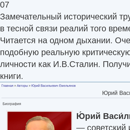
07
Замечательный исторический тр
в тесной связи реалий того врем
Читается на одном дыхании. Оче
подобную реальную критическую 
личности как И.В.Сталин. Получ
книги.
Вы здесь
Главная
»
Авторы
»
Юрий Васильевич Емельянов
Юрий Вас
Биография
Ю́рий Васи́
— советский 