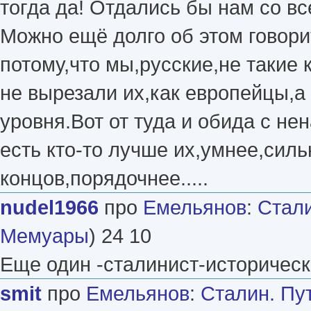
тогда да! Отдались бы нам со вс
Можно ещё долго об этом говорит
потому,что мы,русские,не такие
не вырезали их,как европейцы,а
уровня.Вот от туда и обида с не
есть кто-то лучше их,умнее,силь
концов,порядочнее.....
nudel1966
про
Емельянов
:
Стали
Мемуары
) 24 10
Еще один -сталинист-историческ
smit
про
Емельянов
:
Сталин. Пут