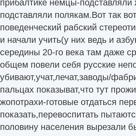
прибалтике немцы-подставляли 
подставляли полякам.Вот так во
поведенческий рабский стереот
и начали учить(у них ведь и азб
середины 20-го века там даже сра
общем повели себя русские непо
убивают,учат,лечат,заводы/фабри
пальцах показыват,что тут прож
жопотрахи-готовые отдаться пер
показать,перевоспитать пытаютс
половину населения вырезали бы