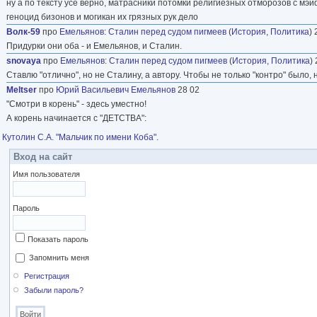
ну а по тексту усё верно, матрасники потомки религиёзных отморозов с мэ
геноцид бизонов и могикан их грязных рук дело
Волк-59
про
Емельянов
:
Сталин перед судом пигмеев
(
История
,
Политика
) 
Придурки они оба - и Емельянов, и Сталин.
snovaya
про
Емельянов
:
Сталин перед судом пигмеев
(
История
,
Политика
)
Ставлю "отлично", но не Сталину, а автору. Чтобы не только "контро" было, н
Meltser
про
Юрий Васильевич Емельянов
28 02
"Смотри в корень" - здесь уместно!
А корень начинается с "ДЕТСТВА":
Кутолин С.А. "Мальчик по имени Коба".
Вход на сайт
Имя пользователя
Пароль
Показать пароль
Запомнить меня
Регистрация
Забыли пароль?