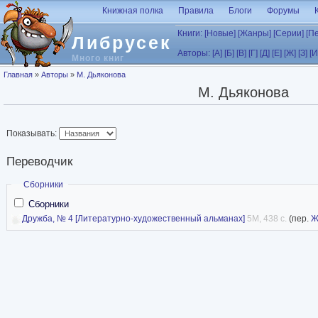
Перейти к основному содержанию
Книжная полка
Правила
Блоги
Форумы
Книги:
[Новые]
[Жанры]
[Серии]
[П
Либрусек
Авторы:
[А]
[Б]
[В]
[Г]
[Д]
[Е]
[Ж]
[З]
[И
Много книг
Вы здесь
Главная
»
Авторы
»
М. Дьяконова
М. Дьяконова
Показывать:
Переводчик
Скрыть
Сборники
Сборники
Дружба, № 4 [Литературно-художественный альманах]
5M, 438 с.
(пер.
Ж