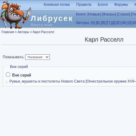
Перейти к основному содержанию
Книжная полка
Правила
Блоги
Форумы
Книги:
[Новые]
[Жанры]
[Серии]
[П
Либрусек
Авторы:
[А]
[Б]
[В]
[Г]
[Д]
[Е]
[Ж]
[З]
[И
Много книг
Вы здесь
Главная
»
Авторы
»
Карл Расселл
Карл Расселл
Показывать:
Скрыть
Вне серий
Вне серий
Ружья, мушкеты и пистолеты Нового Света [Огнестрельное оружие XVII–