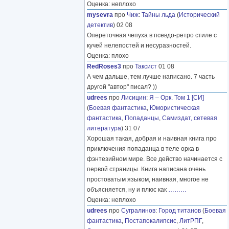
Оценка: неплохо
mysevra
про
Чиж
:
Тайны льда
(
Исторический
детектив
) 02 08
Опереточная чепуха в псевдо-ретро стиле с
кучей нелепостей и несуразностей.
Оценка: плохо
RedRoses3
про
Таксист
01 08
А чем дальше, тем лучше написано. 7 часть
другой "автор" писал? ))
udrees
про
Лисицин
:
Я – Орк. Том 1 [СИ]
(
Боевая фантастика
,
Юмористическая
фантастика
,
Попаданцы
,
Самиздат, сетевая
литература
) 31 07
Хорошая такая, добрая и наивная книга про
приключения попаданца в теле орка в
фэнтезийном мире. Все действо начинается с
первой страницы. Книга написана очень
простоватым языком, наивная, многое не
объясняется, ну и плюс как
………
Оценка: неплохо
udrees
про
Сугралинов
:
Город титанов
(
Боевая
фантастика
,
Постапокалипсис
,
ЛитРПГ
,