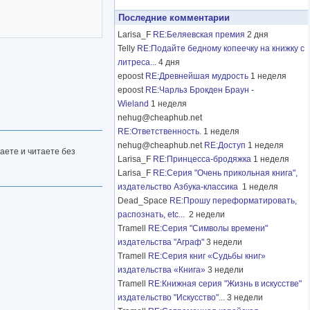
Последние комментарии
Larisa_F
RE:Беляевская премия
2 дня
Telly
RE:Подайте бедному копеечку на книжку с
литреса...
4 дня
epoost
RE:Древнейшая мудрость
1 неделя
epoost
RE:Чарльз Брокден Браун -
Wieland
1 неделя
nehug@cheaphub.net
RE:Ответственность.
1 неделя
nehug@cheaphub.net
RE:Доступ
1 неделя
аете и читаете без
Larisa_F
RE:Принцесса-бродяжка
1 неделя
Larisa_F
RE:Серия "Очень прикольная книга",
издательство Азбука-классика
1 неделя
Dead_Space
RE:Прошу переформатировать,
распознать, etc...
2 недели
Tramell
RE:Серия "Символы времени"
издательства "Аграф"
3 недели
Tramell
RE:Серия книг «Судьбы книг»
издательства «Книга»
3 недели
Tramell
RE:Книжная серия "Жизнь в искусстве"
издательство "Искусство"...
3 недели