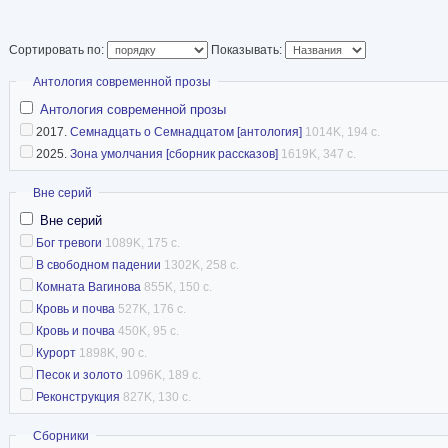
Сортировать по:
Показывать:
Скрыть
Антология современной прозы
Антология современной прозы
2017.
Семнадцать о Семнадцатом [антология]
1014K, 194 с.
2025.
Зона умолчания [сборник рассказов]
1619K, 347 с.
Скрыть
Вне серий
Вне серий
Бог тревоги
1089K, 175 с.
В свободном падении
1302K, 258 с.
Комната Вагинова
855K, 150 с.
Кровь и почва
527K, 176 с.
Кровь и почва
450K, 95 с.
Курорт
1898K, 90 с.
Песок и золото
1096K, 189 с.
Реконструкция
827K, 130 с.
Скрыть
Сборники