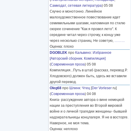
Самиздат, сетевая литература
) 05 08
Скучно и монотонно. Линейное
малохудожественное повествование идет
семимильными шагами, напоминая по стилю
скорее сочинение "Как я провел лето". К
середине читал через строчку, к концу уже
через несколько страниц. Не советую,
………
Оценка: плохо
DGOBLEK
про
Кальвино
:
Избранное
[Авторский сборник. Компиляция]
(
Современная проза
) 05 08
Компиляция...Путь в штаб (рассказ, перевод Р.
Хлодовского) должен быть, здесь же вставили
другой перевод.
Oleg68
про
Шлинк
:
Чтец
[
Der Vorleser
ru]
(
Современная проза
) 04 08
Книга- рассуждение автора о вине немецкой
нации за преступления во Второй мировой
войне и о личной трагедии женщины- бывшей
надзирательницы концлагеря. Я не в восторге.
Наверное, не моя тема.
Оценка: неплохо