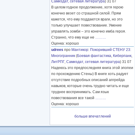
Самиздат, сетевая литература
) 31 07
В целом годное продолжение, хотя герою
конечно везет со страшной силой. Прям
кажется, что ему поддаются враги, но это
только улучшает повествование. Умение
управлять зомби – это конечно имба героя.
Странно, что ему еще не
………
Оценка: хорошо
udrees
про
Мантикор
:
Покоривший СТЕНУ 23:
Многогранник
(
Боевая фантастика
,
Киберпанк
,
ЛитРПГ
,
Самиздат, сетевая литература
) 31 07
Надеюсь это предпоследняя книга этой эпопеи
по прохождению Стены) В книге хоть радует
отсутствие подробных описаний апгрейда
навыков, которые очень трудно читать и еще
труднее воспринимать. Сам язык
повествования все такой
………
Оценка: хорошо
больше впечатлений