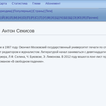
Карта
Статистика
Глюки
Абонемент
ериодика]
[Популярные]
[Страны]
[Теги]
]
[Й]
[К]
[Л]
[М]
[Н]
[О]
[П]
[Р]
[С]
[Т]
[У]
[Ф]
[Х]
[Ц]
[Ч]
[Ш]
[Щ]
[Э]
[Ю]
[Я]
[Прочее]
Антон Секисов
е в 1987 году. Окончил Московский государственный университет печати по 
ет редактором и журналистом. Литературой начал заниматься с девятнадцати
жера, Л.Ф. Селина, Ч. Буковски, Э. Лимонова. В 2012 году вошел в лонг-лист 
романом «В свободном падении».