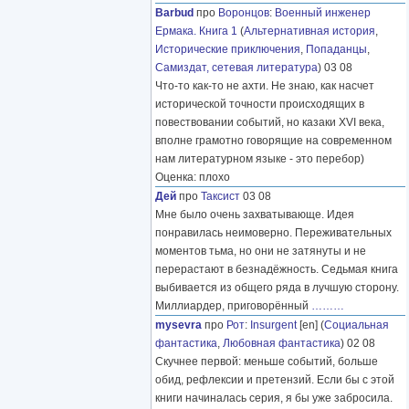
Barbud
про
Воронцов
:
Военный инженер
Ермака. Книга 1
(
Альтернативная история
,
Исторические приключения
,
Попаданцы
,
Самиздат, сетевая литература
) 03 08
Что-то как-то не ахти. Не знаю, как насчет
исторической точности происходящих в
повествовании событий, но казаки XVI века,
вполне грамотно говорящие на современном
нам литературном языке - это перебор)
Оценка: плохо
Дей
про
Таксист
03 08
Мне было очень захватывающе. Идея
понравилась неимоверно. Переживательных
моментов тьма, но они не затянуты и не
перерастают в безнадёжность. Седьмая книга
выбивается из общего ряда в лучшую сторону.
Миллиардер, приговорённый
………
mysevra
про
Рот
:
Insurgent
[en] (
Социальная
фантастика
,
Любовная фантастика
) 02 08
Скучнее первой: меньше событий, больше
обид, рефлексии и претензий. Если бы с этой
книги начиналась серия, я бы уже забросила.