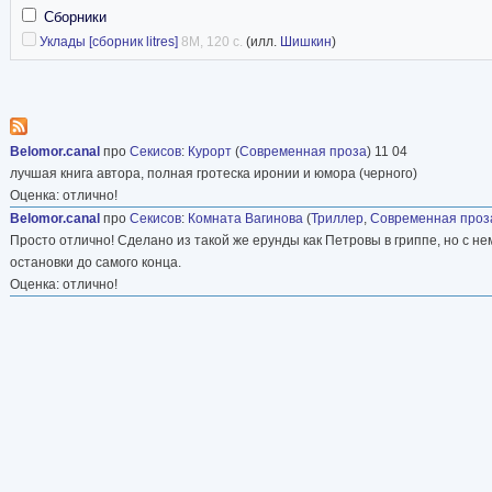
Сборники
Уклады [сборник litres]
8M, 120 с.
(илл.
Шишкин
)
Belomor.canal
про
Секисов
:
Курорт
(
Современная проза
) 11 04
лучшая книга автора, полная гротеска иронии и юмора (черного)
Оценка: отлично!
Belomor.canal
про
Секисов
:
Комната Вагинова
(
Триллер
,
Современная проз
Просто отлично! Сделано из такой же ерунды как Петровы в гриппе, но с н
остановки до самого конца.
Оценка: отлично!