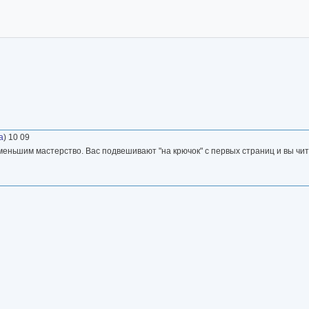
а
) 10 09
еменьшим мастерство. Вас подвешивают "на крючок" с первых страниц и вы чит