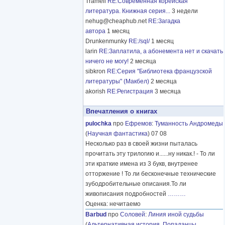
Tramell
RE:Современная корейская
литература. Книжная серия...
3 недели
nehug@cheaphub.net
RE:Загадка
автора
1 месяц
Drunkenmunky
RE:/sql/
1 месяц
larin
RE:Заплатила, а абонемента нет и скачать
ничего не могу!
2 месяца
sibkron
RE:Серия "Библиотека французской
литературы" (Макбел)
2 месяца
akorish
RE:Регистрация
3 месяца
Впечатления о книгах
pulochka
про
Ефремов
:
Туманность Андромеды
(
Научная фантастика
) 07 08
Несколько раз в своей жизни пыталась
прочитать эту трилогию и......ну никак.! - То ли
эти краткие имена из 3 букв, внутренее
отторжение ! То ли бесконечные технические
зубодробительные описания.То ли
живописания подробностей
………
Оценка: нечитаемо
Barbud
про
Соловей
:
Линия иной судьбы
(
Альтернативная история
,
Попаданцы
,