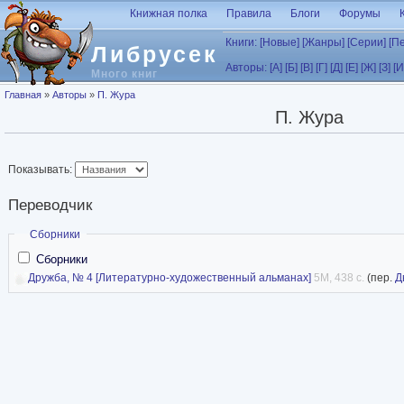
Перейти к основному содержанию
Книжная полка
Правила
Блоги
Форумы
Книги:
[Новые]
[Жанры]
[Серии]
[П
Либрусек
Авторы:
[А]
[Б]
[В]
[Г]
[Д]
[Е]
[Ж]
[З]
[И
Много книг
Вы здесь
Главная
»
Авторы
»
П. Жура
П. Жура
Показывать:
Переводчик
Скрыть
Сборники
Сборники
Дружба, № 4 [Литературно-художественный альманах]
5M, 438 с.
(пер.
Д