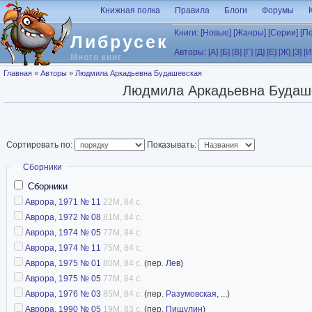
Перейти к основному содержанию
Книжная полка
Правила
Блоги
Форумы
Книги:
[Новые]
[Жанры]
[Серии]
[П
Либрусек
Авторы:
[А]
[Б]
[В]
[Г]
[Д]
[Е]
[Ж]
[З]
[И
Много книг
Вы здесь
Главная
»
Авторы
»
Людмила Аркадьевна Будашевская
Людмила Аркадьевна Будаш
Сортировать по:
Показывать:
Скрыть
Сборники
Сборники
Аврора, 1971 № 11
22M, 84 с.
Аврора, 1972 № 08
81M, 84 с.
Аврора, 1974 № 05
77M, 84 с.
Аврора, 1974 № 11
75M, 84 с.
Аврора, 1975 № 01
80M, 84 с.
(пер.
Лев
)
Аврора, 1975 № 05
77M, 84 с.
Аврора, 1976 № 03
85M, 84 с.
(пер.
Разумовская
, ...)
Аврора, 1990 № 05
19M, 83 с.
(пер.
Пищулин
)