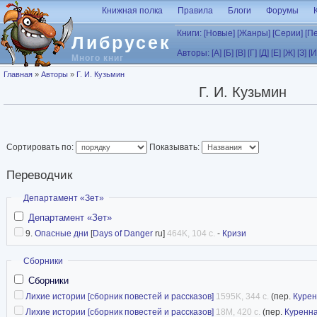
Перейти к основному содержанию
Книжная полка
Правила
Блоги
Форумы
Книги:
[Новые]
[Жанры]
[Серии]
[П
Либрусек
Авторы:
[А]
[Б]
[В]
[Г]
[Д]
[Е]
[Ж]
[З]
[И
Много книг
Вы здесь
Главная
»
Авторы
»
Г. И. Кузьмин
Г. И. Кузьмин
Сортировать по:
Показывать:
Переводчик
Скрыть
Департамент «Зет»
Департамент «Зет»
9.
Опасные дни
[
Days of Danger
ru]
464K, 104 с.
-
Кризи
Скрыть
Сборники
Сборники
Лихие истории [сборник повестей и рассказов]
1595K, 344 с.
(пер.
Куре
Лихие истории [сборник повестей и рассказов]
18M, 420 с.
(пер.
Куренн