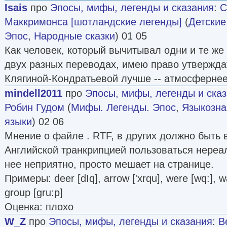
Isais
про
Эпосы, мифы, легенды и сказания
:
С
Маккримонса [шотландские легенды]
(
Детские
Эпос
,
Народные сказки
) 01 05
Как человек, который вычитывал одни и те же
двух разных переводах, имею право утвержда
Клягиной-Кондратьевой лучше -- атмосфернее
mindell2011
про
Эпосы, мифы, легенды и ска
Робин Гудом
(
Мифы. Легенды. Эпос
,
Языкозна
языки
) 02 06
Мнение о файле . RTF, в других должно быть 
Английской транкрипцией пользоваться нереал
нее неприятно, просто мешает на странице.
Примеры: deer [dIq], arrow ['xrqu], were [wq:], 
group [gru:p]
Оценка: плохо
W_Z
про
Эпосы, мифы, легенды и сказания
:
В