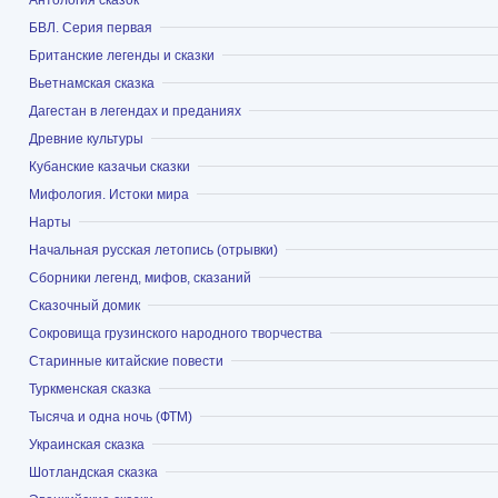
Показать
БВЛ. Серия первая
Показать
Британские легенды и сказки
Показать
Вьетнамская сказка
Показать
Дагестан в легендах и преданиях
Показать
Древние культуры
Показать
Кубанские казачьи сказки
Показать
Мифология. Истоки мира
Показать
Нарты
Показать
Начальная русская летопись (отрывки)
Показать
Сборники легенд, мифов, сказаний
Показать
Сказочный домик
Показать
Сокровища грузинского народного творчества
Показать
Старинные китайские повести
Показать
Туркменская сказка
Показать
Тысяча и одна ночь (ФТМ)
Показать
Украинская сказка
Показать
Шотландская сказка