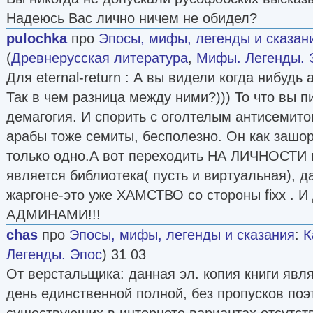
Надеюсь Вас лично ничем не обидел?
pulochka
про
Эпосы, мифы, легенды и сказан
(
Древнерусская литература
,
Мифы. Легенды. 
Для eternal-return : А вы видели когда нибудь
Так в чем разница между ними?))) То что вы п
демагогия. И спорить с оголтелым антисемит
арабы тоже семиты, бесполезно. Он как зашо
только одно.А вот переходить НА ЛИЧНОСТИ 
является библиотека( пусть и виртуальная), д
жаргоне-это уже ХАМСТВО со стороны fixx . И
АДМИНАМИ!!!
chas
про
Эпосы, мифы, легенды и сказания
:
К
Легенды. Эпос
) 31 03
От верстальщика: данная эл. копия книги явл
день единственной полной, без пропусков поэт
существующих в интернете вариантах отсутств