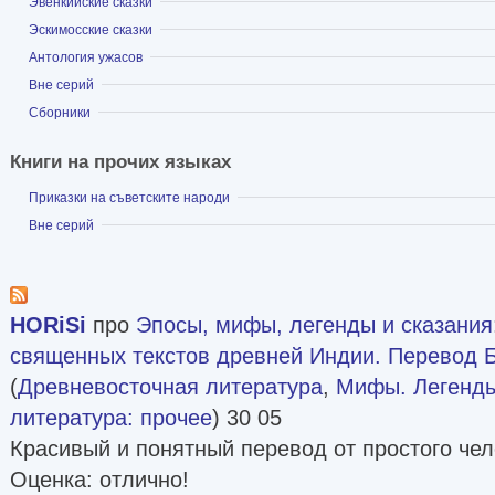
Показать
Эвенкийские сказки
Показать
Эскимосские сказки
Показать
Антология ужасов
Показать
Вне серий
Показать
Сборники
Книги на прочих языках
Показать
Приказки на съветските народи
Показать
Вне серий
HORiSi
про
Эпосы, мифы, легенды и сказания
священных текстов древней Индии. Перевод 
(
Древневосточная литература
,
Мифы. Легенды
литература: прочее
) 30 05
Красивый и понятный перевод от простого че
Оценка: отлично!