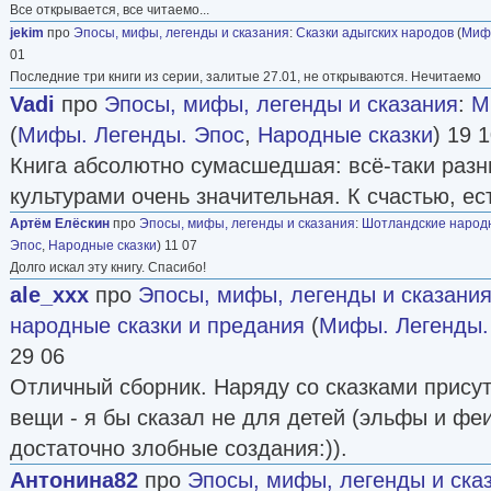
Все открывается, все читаемо...
jekim
про
Эпосы, мифы, легенды и сказания
:
Сказки адыгских народов
(
Мифы
01
Последние три книги из серии, залитые 27.01, не открываются. Нечитаемо
Vadi
про
Эпосы, мифы, легенды и сказания
:
М
(
Мифы. Легенды. Эпос
,
Народные сказки
) 19 
Книга абсолютно сумасшедшая: всё-таки раз
культурами очень значительная. К счастью, ес
Артём Елёскин
про
Эпосы, мифы, легенды и сказания
:
Шотландские народн
Эпос
,
Народные сказки
) 11 07
Долго искал эту книгу. Спасибо!
ale_xxx
про
Эпосы, мифы, легенды и сказани
народные сказки и предания
(
Мифы. Легенды.
29 06
Отличный сборник. Наряду со сказками прису
вещи - я бы сказал не для детей (эльфы и фе
достаточно злобные создания:)).
Антонина82
про
Эпосы, мифы, легенды и ска