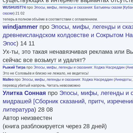
WUSHUIST74
про
Эпосы, мифы, легенды и сказания
:
Батькины сказки [Кубан
сказки
) 21 02
теперь в полном объёме в соответствии с оглавлением.
windjammer
про
Эпосы, мифы, легенды и ска
древнеисландском колдовстве и Сокрытом Н
Эпос
) 14 11
Ух-ты, это такая ненавязчивая реклама или В
сейчас все возьмут и удалят?
Рыжий Тигра
про
Эпосы, мифы, легенды и сказания
:
Ходжа Насреддин
(
Ане
Это не Соловьёв и близко не лежало, не ведитесь!
Malleo
про
Эпосы, мифы, легенды и сказания
:
Ходжа Насреддин
(
Анекдоты
перевод убитый напрочь. Читать невозможно
Улитка Сонная
про
Эпосы, мифы, легенды и 
мидрашей [Сборник сказаний, притч, изречени
литература
) 28 08
Автор неизвестен
(книга разблокируется через 28 дней)