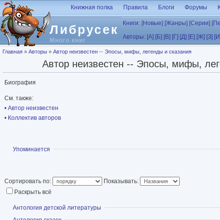
Перейти к основному содержанию
Книжная полка
Правила
Блоги
Форумы
Книги:
[Новые]
[Жанры]
[Серии]
[П
Либрусек
Авторы:
[А]
[Б]
[В]
[Г]
[Д]
[Е]
[Ж]
[З]
[И
Много книг
Вы здесь
Главная
»
Авторы
»
Автор неизвестен -- Эпосы, мифы, легенды и сказания
Автор неизвестен -- Эпосы, мифы, ле
Биография
См. также:
•
Автор неизвестен
•
Коллектив авторов
Показать
Упоминается
Сортировать по:
Показывать:
Раскрыть всё
Показать
Антология детской литературы
Показать
Антология сказок