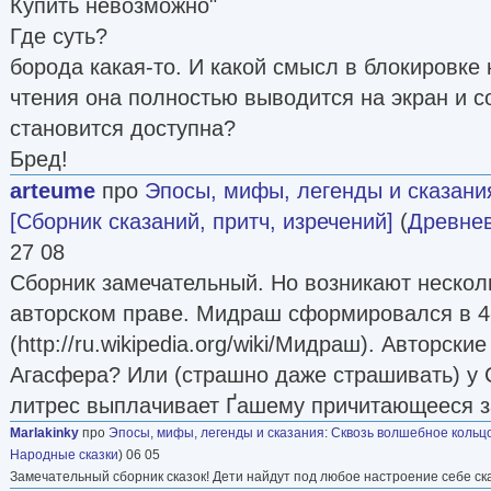
Купить невозможно"
Где суть?
борода какая-то. И какой смысл в блокировке 
чтения она полностью выводится на экран и с
становится доступна?
Бред!
arteume
про
Эпосы, мифы, легенды и сказани
[Сборник сказаний, притч, изречений]
(
Древнев
27 08
Сборник замечательный. Но возникают нескол
авторском праве. Мидраш сформировался в 4-
(http://ru.wikipedia.org/wiki/Мидраш). Авторски
Агасфера? Или (страшно даже страшивать) у 
литрес выплачивает Ґашему причитающееся з
Marlakinky
про
Эпосы, мифы, легенды и сказания
:
Сквозь волшебное кольцо
Народные сказки
) 06 05
Замечательный сборник сказок! Дети найдут под любое настроение себе ска