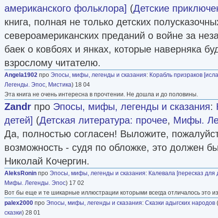
американского фольклора]
(
Детские приключе
книга, полная не только детских полусказочны
североамериканских преданий о войне за нез
баек о ковбоях и янках, которые наверняка бу
взрослому читателю.
Angela1902
про
Эпосы, мифы, легенды и сказания
:
Корабль призраков [исл
Легенды. Эпос
,
Мистика
) 18 04
Эта книга не очень интересна в прочтении. Не дошла и до половины.
Zandr
про
Эпосы, мифы, легенды и сказания
:
детей]
(
Детская литература: прочее
,
Мифы. Ле
Да, полностью согласен! Выложите, пожалуйст
возможность - судя по обложке, это должен б
Николай Кочергин.
AleksRonin
про
Эпосы, мифы, легенды и сказания
:
Калевала [пересказ для 
Мифы. Легенды. Эпос
) 17 02
Вот бы еще и те шикарные иллюстрации которыми всегда отличалось это и
palex2000
про
Эпосы, мифы, легенды и сказания
:
Сказки адыгских народов
сказки
) 28 01