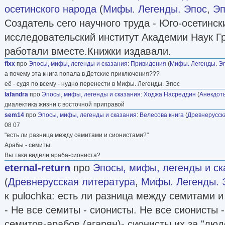
осетинского народа
(
Мифы. Легенды. Эпос
,
Эп
Создатель сего научного труда - Юго-осетинск
исследовательский институт Академии Наук Гр
работали вместе.Книжки издавали.
fixх
про
Эпосы, мифы, легенды и сказания
:
Привидения
(
Мифы. Легенды. Э
а почему эта книга попала в Детские приключения???
её - судя по всему - нудно перенести в Мифы. Легенды. Эпос
lafandra
про
Эпосы, мифы, легенды и сказания
:
Ходжа Насреддин
(
Анекдот
диалектика жизни с восточной приправой
sem14
про
Эпосы, мифы, легенды и сказания
:
Велесова книга
(
Древнерусск
08 07
"есть ли разница между семитами и сионистами?"
Арабы - семиты.
Вы таки видели араба-сиониста?
eternal-return
про
Эпосы, мифы, легенды и ск
(
Древнерусская литература
,
Мифы. Легенды. 
к pulochka: есть ли разница между семитами 
- Не все семиты - сионисты. Не все сионисты 
семитов-арабов (агарян)- сионисты их за "люде