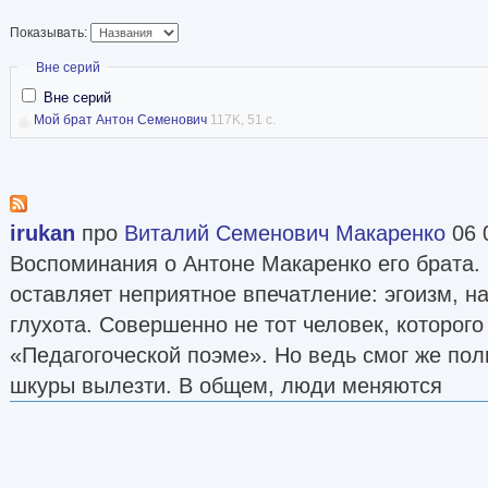
(Воспоминания)».
Показывать:
Скрыть
Вне серий
Вне серий
Мой брат Антон Семенович
117K, 51 с.
irukan
про
Виталий Семенович Макаренко
06 
Воспоминания о Антоне Макаренко его брата
оставляет неприятное впечатление: эгоизм, н
глухота. Совершенно не тот человек, которог
«Педагогоческой поэме». Но ведь смог же пол
шкуры вылезти. В общем, люди меняются