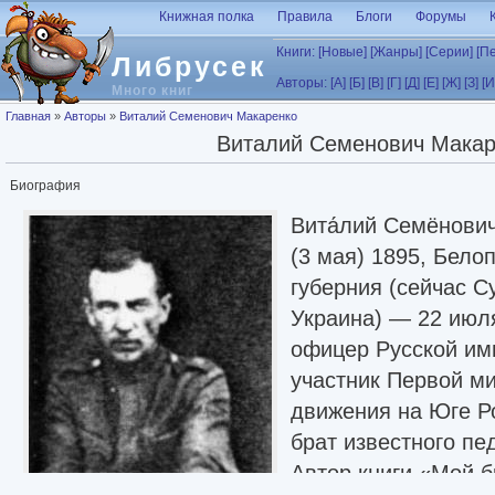
Перейти к основному содержанию
Книжная полка
Правила
Блоги
Форумы
Книги:
[Новые]
[Жанры]
[Серии]
[П
Либрусек
Авторы:
[А]
[Б]
[В]
[Г]
[Д]
[Е]
[Ж]
[З]
[И
Много книг
Вы здесь
Главная
»
Авторы
»
Виталий Семенович Макаренко
Виталий Семенович Макар
Биография
Вита́лий Семёнович
(3 мая) 1895, Бело
губерния (сейчас С
Украина) — 22 июл
офицер Русской им
участник Первой м
движения на Юге Ро
брат известного пе
Автор книги «Мой 