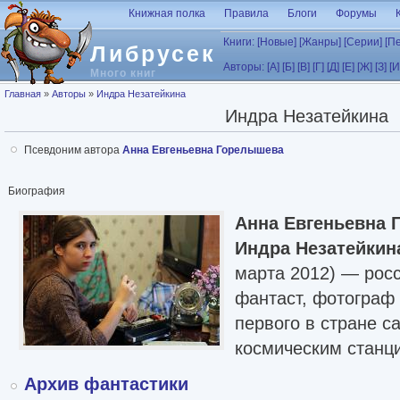
Перейти к основному содержанию
Книжная полка
Правила
Блоги
Форумы
Книги:
[Новые]
[Жанры]
[Серии]
[П
Либрусек
Авторы:
[А]
[Б]
[В]
[Г]
[Д]
[Е]
[Ж]
[З]
[И
Много книг
Вы здесь
Главная
»
Авторы
»
Индра Незатейкина
Индра Незатейкина
Псевдоним автора
Анна Евгеньевна Горелышева
Биография
Анна Евгеньевна
Индра Незатейкин
марта 2012) — рос
фантаст, фотограф 
первого в стране с
космическим станц
Архив фантастики