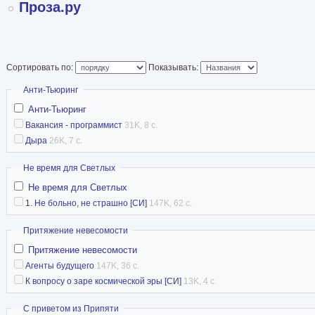
Проза.ру
Сортировать по:
Показывать:
Скрыть
Анти-Тьюринг
Анти-Тьюринг
Вакансия - программист
31K, 8 с.
Дыра
26K, 7 с.
Скрыть
Не время для Светлых
Не время для Светлых
1.
Не больно, не страшно [СИ]
147K, 62 с.
Скрыть
Притяжение невесомости
Притяжение невесомости
Агенты будущего
147K, 36 с.
К вопросу о заре космической эры [СИ]
13K, 4 с.
Скрыть
С приветом из Припяти