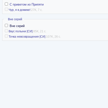
С приветом из Припяти
Чур, я в домике!
27K, 7 с.
Скрыть
Вне серий
Вне серий
Вкус полыни [СИ]
85K, 21 с.
Точка невозвращения [СИ]
107K, 26 с.