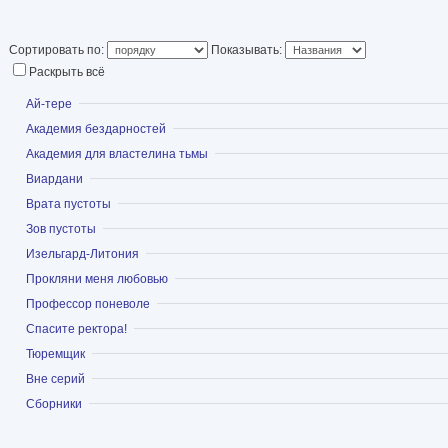
Сортировать по:
Показывать:
Раскрыть всё
Показать
Ай-тере
Показать
Академия бездарностей
Показать
Академия для властелина тьмы
Показать
Виардани
Показать
Врата пустоты
Показать
Зов пустоты
Показать
Изельгард-Литония
Показать
Прокляни меня любовью
Показать
Профессор поневоле
Показать
Спасите ректора!
Показать
Тюремщик
Показать
Вне серий
Показать
Сборники