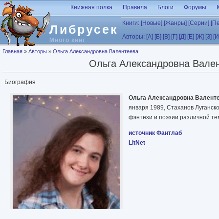
Перейти к основному содержанию
Книжная полка
Правила
Блоги
Форумы
Книги:
[Новые]
[Жанры]
[Серии]
[П
Либрусек
Авторы:
[А]
[Б]
[В]
[Г]
[Д]
[Е]
[Ж]
[З]
[И
Много книг
Вы здесь
Главная
»
Авторы
»
Ольга Александровна Валентеева
Ольга Александровна Вале
Биография
Ольга Александровна Валент
января 1989, Стаханов Луганск
фэнтези и поэзии различной те
источник Фантлаб
LitNet