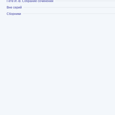
Показать
Гёте И.-В. Собрание сочинений
Показать
Вне серий
Показать
Сборники