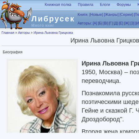
Перейти к основному содержанию
Книжная полка
Правила
Блоги
Форумы
Книги:
[Новые]
[Жанры]
[Серии]
[П
Либрусек
Авторы:
[А]
[Б]
[В]
[Г]
[Д]
[Е]
[Ж]
[З]
[И
Много книг
Вы здесь
Главная
»
Авторы
»
Ирина Львовна Грицкова
Ирина Львовна Грицко
Биография
Ирина Львовна Гр
1950, Москва) – по
переводчица.
Познакомила русско
поэтическими шеде
Гейне и сказкой Г. 
Дроздобород".
Вторая жена компо