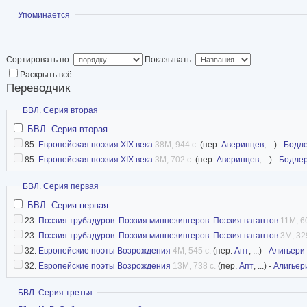
Журбина
. Дочь пер
Показать
Упоминается
Льва Владимирович
ФантЛаб
Сортировать по:
Показывать:
Раскрыть всё
Переводчик
Скрыть
БВЛ. Серия вторая
БВЛ. Серия вторая
85.
Европейская поэзия XIX века
38M, 944 с.
(пер.
Аверинцев
, ...) -
Бодл
85.
Европейская поэзия XIX века
3M, 702 с.
(пер.
Аверинцев
, ...) -
Бодле
Скрыть
БВЛ. Серия первая
БВЛ. Серия первая
23.
Поэзия трубадуров. Поэзия миннезингеров. Поэзия вагантов
11M, 6
23.
Поэзия трубадуров. Поэзия миннезингеров. Поэзия вагантов
3M, 32
32.
Европейские поэты Возрождения
4M, 545 с.
(пер.
Апт
, ...) -
Алигьери
32.
Европейские поэты Возрождения
13M, 738 с.
(пер.
Апт
, ...) -
Алигьер
Показать
БВЛ. Серия третья