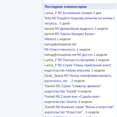
Последние комментарии
Larisa_F
RE:Беляевская премия
3 дня
Telly
RE:Подайте бедному копеечку на книжку с
литреса...
5 дней
epoost
RE:Древнейшая мудрость
1 неделя
epoost
RE:Чарльз Брокден Браун -
Wieland
1 неделя
nehug@cheaphub.net
RE:Ответственность.
1 неделя
nehug@cheaphub.net
RE:Доступ
1 неделя
Larisa_F
RE:Принцесса-бродяжка
1 неделя
Larisa_F
RE:Серия "Очень прикольная книга",
издательство Азбука-классика
1 неделя
Dead_Space
RE:Прошу переформатировать,
распознать, etc...
2 недели
Tramell
RE:Серия "Символы времени"
издательства "Аграф"
4 недели
Tramell
RE:Серия книг «Судьбы книг»
издательства «Книга»
4 недели
Tramell
RE:Книжная серия "Жизнь в искусстве"
издательство "Искусство"...
4 недели