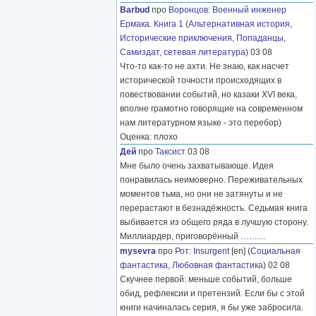
Barbud
про
Воронцов
:
Военный инженер
Ермака. Книга 1
(
Альтернативная история
,
Исторические приключения
,
Попаданцы
,
Самиздат, сетевая литература
) 03 08
Что-то как-то не ахти. Не знаю, как насчет
исторической точности происходящих в
повествовании событий, но казаки XVI века,
вполне грамотно говорящие на современном
нам литературном языке - это перебор)
Оценка: плохо
Дей
про
Таксист
03 08
Мне было очень захватывающе. Идея
понравилась неимоверно. Переживательных
моментов тьма, но они не затянуты и не
перерастают в безнадёжность. Седьмая книга
выбивается из общего ряда в лучшую сторону.
Миллиардер, приговорённый
………
mysevra
про
Рот
:
Insurgent
[en] (
Социальная
фантастика
,
Любовная фантастика
) 02 08
Скучнее первой: меньше событий, больше
обид, рефлексии и претензий. Если бы с этой
книги начиналась серия, я бы уже забросила.