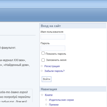
Вход на сайт
Имя пользователя
Пароль
 факультет.
Показать пароль
н-журнал XXI век»,
Запомнить меня
и», «Найденный дом»,
Регистрация
Забыли пароль?
Навигация
огда-то давно город
Книги
, но попробуй перейти
Издательские серии
 зубья гор. Дом мой
Премии
споминаю их аромат!