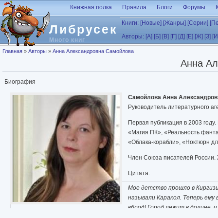
Перейти к основному содержанию
Книжная полка
Правила
Блоги
Форумы
Книги:
[Новые]
[Жанры]
[Серии]
[П
Либрусек
Авторы:
[А]
[Б]
[В]
[Г]
[Д]
[Е]
[Ж]
[З]
[И
Много книг
Вы здесь
Главная
»
Авторы
»
Анна Александровна Самойлова
Анна Ал
Биография
Самойлова Анна Александров
Руководитель литературного аг
Первая публикация в 2003 году.
«Магия ПК», «Реальность фанта
«Облака-корабли», «Ноктюрн дл
Член Союза писателей России. Ж
Цитата:
Мое детство прошло в Киргизии
называли Каракол. Теперь ему 
вброд! Город лежит в долине, 
был на окраине города за речкой. Метрах в пятистах начинались колхоз