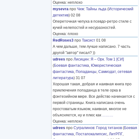
Оценка: неплохо
mysevra
про
Чиж
:
Тайны льда
(
Исторический
детектив
) 02 08
Опереточная чепуха в псевдо-ретро стиле с
кучей нелепостей и несуразностей.
Оценка: плохо
RedRoses3
про
Таксист
01 08
А чем дальше, тем лучше написано. 7 часть
другой "автор" писал? ))
udrees
про
Лисицин
:
Я – Орк. Том 1 [СИ]
(
Боевая фантастика
,
Юмористическая
фантастика
,
Попаданцы
,
Самиздат, сетевая
литература
) 31 07
Хорошая такая, добрая и наивная книга про
приключения попаданца в теле орка в
фэнтезийном мире. Все действо начинается с
первой страницы. Книга написана очень
простоватым языком, наивная, многое не
объясняется, ну и плюс как
………
Оценка: неплохо
udrees
про
Сугралинов
:
Город титанов
(
Боевая
фантастика
,
Постапокалипсис
,
ЛитРПГ
,