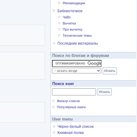
Рекомендации
т. По окончании была
Библиотечное
 и поэтому пошла
ЧаВо
Вычитка
Про вычитку
 праздников и, как
Технические темы
ании, оказывающей
Последние материалы
льству прорвалась
до кого могла
Поиск по блогам и форумам
Поиск книг
Фильтр-список
Популярные книги
User menu
Чёрно-белый список
Книжная полка