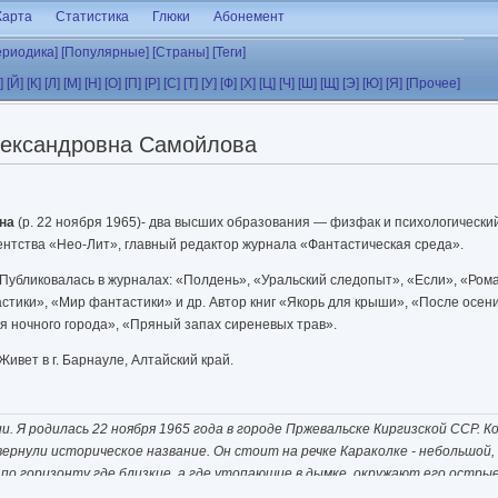
Карта
Статистика
Глюки
Абонемент
ериодика]
[Популярные]
[Страны]
[Теги]
]
[Й]
[К]
[Л]
[М]
[Н]
[О]
[П]
[Р]
[С]
[Т]
[У]
[Ф]
[Х]
[Ц]
[Ч]
[Ш]
[Щ]
[Э]
[Ю]
[Я]
[Прочее]
ександровна Самойлова
на
(р. 22 ноября 1965)- два высших образования — физфак и психологический
ентства «Нео-Лит», главный редактор журнала «Фантастическая среда».
 Публиковалась в журналах: «Полдень», «Уральский следопыт», «Если», «Рома
стики», «Мир фантастики» и др. Автор книг «Якорь для крыши», «После осен
я ночного города», «Пряный запах сиреневых трав».
ивет в г. Барнауле, Алтайский край.
. Я родилась 22 ноября 1965 года в городе Пржевальске Киргизской ССР. К
вернули историческое название. Он стоит на речке Караколке - небольшой
и по горизонту где близкие, а где утопающие в дымке, окружают его острые
ные поля и сады. Ах, какие в тех садах росли яблоки и груши! До сих пор в