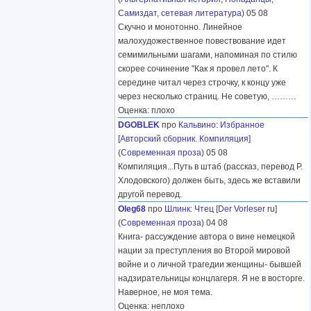
Самиздат, сетевая литература
) 05 08
Скучно и монотонно. Линейное
малохудожественное повествование идет
семимильными шагами, напоминая по стилю
скорее сочинение "Как я провел лето". К
середине читал через строчку, к концу уже
через несколько страниц. Не советую,
………
Оценка: плохо
DGOBLEK
про
Кальвино
:
Избранное
[Авторский сборник. Компиляция]
(
Современная проза
) 05 08
Компиляция...Путь в штаб (рассказ, перевод Р.
Хлодовского) должен быть, здесь же вставили
другой перевод.
Oleg68
про
Шлинк
:
Чтец
[
Der Vorleser
ru]
(
Современная проза
) 04 08
Книга- рассуждение автора о вине немецкой
нации за преступления во Второй мировой
войне и о личной трагедии женщины- бывшей
надзирательницы концлагеря. Я не в восторге.
Наверное, не моя тема.
Оценка: неплохо