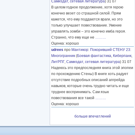
Самиздат, сетевая литература
) 31 07
В целом годное продолжение, хотя герою
конечно везет со страшной силой. Прям
кажется, что ему поддаются враги, но это
только улучшает повествование. Умение
управлять зомби – это конечно имба героя.
Странно, что ему еще не
………
Оценка: хорошо
udrees
про
Мантикор
:
Покоривший СТЕНУ 23:
Многогранник
(
Боевая фантастика
,
Киберпанк
,
ЛитРПГ
,
Самиздат, сетевая литература
) 31 07
Надеюсь это предпоследняя книга этой эпопеи
по прохождению Стены) В книге хоть радует
отсутствие подробных описаний апгрейда
навыков, которые очень трудно читать и еще
труднее воспринимать. Сам язык
повествования все такой
………
Оценка: хорошо
больше впечатлений