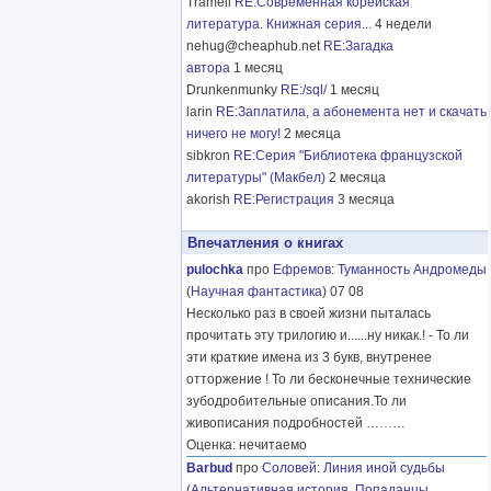
Tramell
RE:Современная корейская
литература. Книжная серия...
4 недели
nehug@cheaphub.net
RE:Загадка
автора
1 месяц
Drunkenmunky
RE:/sql/
1 месяц
larin
RE:Заплатила, а абонемента нет и скачать
ничего не могу!
2 месяца
sibkron
RE:Серия "Библиотека французской
литературы" (Макбел)
2 месяца
akorish
RE:Регистрация
3 месяца
Впечатления о книгах
pulochka
про
Ефремов
:
Туманность Андромеды
(
Научная фантастика
) 07 08
Несколько раз в своей жизни пыталась
прочитать эту трилогию и......ну никак.! - То ли
эти краткие имена из 3 букв, внутренее
отторжение ! То ли бесконечные технические
зубодробительные описания.То ли
живописания подробностей
………
Оценка: нечитаемо
Barbud
про
Соловей
:
Линия иной судьбы
(
Альтернативная история
,
Попаданцы
,