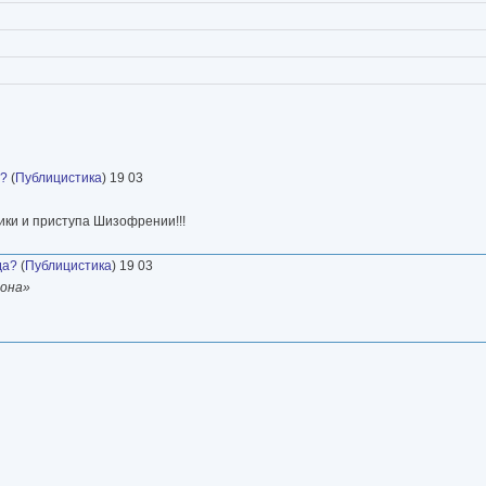
а?
(
Публицистика
) 19 03
ики и приступа Шизофрении!!!
да?
(
Публицистика
) 19 03
кона»