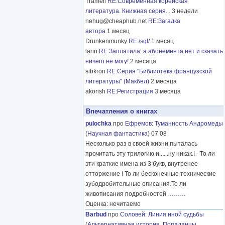
Tramell
RE:Современная корейская
литература. Книжная серия...
3 недели
nehug@cheaphub.net
RE:Загадка
автора
1 месяц
Drunkenmunky
RE:/sql/
1 месяц
larin
RE:Заплатила, а абонемента нет и скачать
ничего не могу!
2 месяца
sibkron
RE:Серия "Библиотека французской
литературы" (Макбел)
2 месяца
akorish
RE:Регистрация
3 месяца
Впечатления о книгах
pulochka
про
Ефремов
:
Туманность Андромеды
(
Научная фантастика
) 07 08
Несколько раз в своей жизни пыталась
прочитать эту трилогию и......ну никак.! - То ли
эти краткие имена из 3 букв, внутренее
отторжение ! То ли бесконечные технические
зубодробительные описания.То ли
живописания подробностей
………
Оценка: нечитаемо
Barbud
про
Соловей
:
Линия иной судьбы
(
Альтернативная история
,
Попаданцы
,