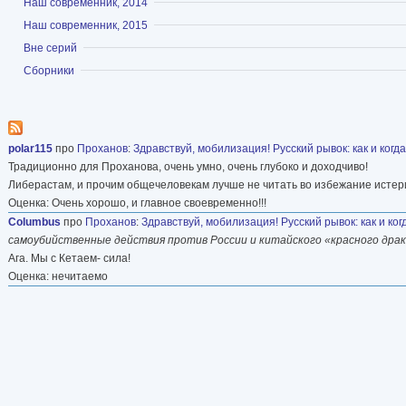
Показать
Наш современник, 2014
Показать
Наш современник, 2015
Показать
Вне серий
Показать
Сборники
polar115
про
Проханов
:
Здравствуй, мобилизация! Русский рывок: как и когд
Традиционно для Проханова, очень умно, очень глубоко и доходчиво!
Либерастам, и прочим общечеловекам лучше не читать во избежание истер
Оценка: Очень хорошо, и главное своевременно!!!
Columbus
про
Проханов
:
Здравствуй, мобилизация! Русский рывок: как и ког
самоубийственные действия против России и китайского «красного дра
Ага. Мы с Кетаем- сила!
Оценка: нечитаемо