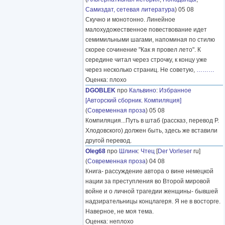
Самиздат, сетевая литература
) 05 08
Скучно и монотонно. Линейное
малохудожественное повествование идет
семимильными шагами, напоминая по стилю
скорее сочинение "Как я провел лето". К
середине читал через строчку, к концу уже
через несколько страниц. Не советую,
………
Оценка: плохо
DGOBLEK
про
Кальвино
:
Избранное
[Авторский сборник. Компиляция]
(
Современная проза
) 05 08
Компиляция...Путь в штаб (рассказ, перевод Р.
Хлодовского) должен быть, здесь же вставили
другой перевод.
Oleg68
про
Шлинк
:
Чтец
[
Der Vorleser
ru]
(
Современная проза
) 04 08
Книга- рассуждение автора о вине немецкой
нации за преступления во Второй мировой
войне и о личной трагедии женщины- бывшей
надзирательницы концлагеря. Я не в восторге.
Наверное, не моя тема.
Оценка: неплохо