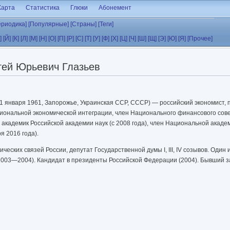
Карта
Статистика
Глюки
Абонемент
ериодика]
[Популярные]
[Страны]
[Теги]
]
[Й]
[К]
[Л]
[М]
[Н]
[О]
[П]
[Р]
[С]
[Т]
[У]
[Ф]
[Х]
[Ц]
[Ч]
[Ш]
[Щ]
[Э]
[Ю]
[Я]
[Прочее]
гей Юрьевич Глазьев
 1 января 1961, Запорожье, Украинская ССР, СССР) — российский экономист, 
иональной экономической интеграции, член Национального финансового сове
 академик Российской академии наук (с 2008 года), член Национальной академ
я 2016 года).
ских связей России, депутат Государственной думы I, III, IV созывов. Один 
2003—2004). Кандидат в президенты Российской Федерации (2004). Бывший з