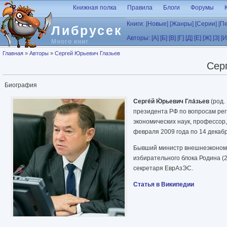
Перейти к основному содержанию
Книжная полка
Правила
Блоги
Форумы
Книги:
[Новые]
[Жанры]
[Серии]
[П
Либрусек
Авторы:
[А]
[Б]
[В]
[Г]
[Д]
[Е]
[Ж]
[З]
[И
Много книг
Вы здесь
Главная
»
Авторы
»
Сергей Юрьевич Глазьев
Сер
Биография
Серге́й Ю́рьевич Гла́зьев
(род.
президента РФ по вопросам рег
экономических наук, профессор,
февраля 2009 года по 14 декабр
Бывший министр внешнеэкономиче
избирательного блока Родина (
секретаря ЕврАзЭС.
Статья в Википедии