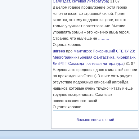
Самиздат, сетевая литература
) 31 07
В целом годное продолжение, хотя герою
конечно везет со страшной силой. Прям
кажется, что ему поддаются враги, но это
только улучшает повествование. Умение
управлять зомби – это конечно имба героя.
Странно, что ему еще не
………
Оценка: хорошо
udrees
про
Мантикор
:
Покоривший СТЕНУ 23:
Многогранник
(
Боевая фантастика
,
Киберпанк
,
ЛитРПГ
,
Самиздат, сетевая литература
) 31 07
Надеюсь это предпоследняя книга этой эпопеи
по прохождению Стены) В книге хоть радует
отсутствие подробных описаний апгрейда
навыков, которые очень трудно читать и еще
труднее воспринимать. Сам язык
повествования все такой
………
Оценка: хорошо
больше впечатлений