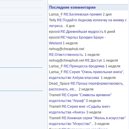
Последние комментарии
Larisa_F
RE:Беляевская премия
2 дня
Telly
RE:Подайте бедному копеечку на книжку с
литреса...
4 дня
epoost
RE:Древнейшая мудрость
6 дней
epoost
RE:Чарльз Брокден Браун -
Wieland
1 неделя
nehug@cheaphub.net
RE:Ответственность.
1 неделя
nehug@cheaphub.net
RE:Доступ
1 неделя
Larisa_F
RE:Принцесса-бродяжка
1 неделя
Larisa_F
RE:Серия "Очень прикольная книга",
издательство Азбука-классика
1 неделя
Dead_Space
RE:Прошу переформатировать,
распознать, etc...
2 недели
Tramell
RE:Серия "Символы времени"
издательства "Аграф"
3 недели
Tramell
RE:Серия книг «Судьбы книг»
издательства «Книга»
3 недели
Tramell
RE:Книжная серия "Жизнь в искусстве"
издательство "Искусство"...
3 недели