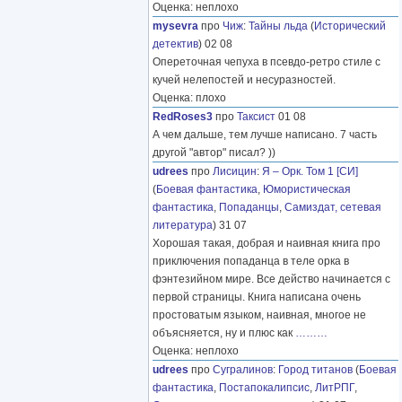
Оценка: неплохо
mysevra
про
Чиж
:
Тайны льда
(
Исторический
детектив
) 02 08
Опереточная чепуха в псевдо-ретро стиле с
кучей нелепостей и несуразностей.
Оценка: плохо
RedRoses3
про
Таксист
01 08
А чем дальше, тем лучше написано. 7 часть
другой "автор" писал? ))
udrees
про
Лисицин
:
Я – Орк. Том 1 [СИ]
(
Боевая фантастика
,
Юмористическая
фантастика
,
Попаданцы
,
Самиздат, сетевая
литература
) 31 07
Хорошая такая, добрая и наивная книга про
приключения попаданца в теле орка в
фэнтезийном мире. Все действо начинается с
первой страницы. Книга написана очень
простоватым языком, наивная, многое не
объясняется, ну и плюс как
………
Оценка: неплохо
udrees
про
Сугралинов
:
Город титанов
(
Боевая
фантастика
,
Постапокалипсис
,
ЛитРПГ
,