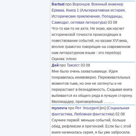
Barbud
про
Воронцов
:
Военный инженер
Ермака. Книга 1
(
Альтернативная история
,
Исторические приключения
,
Попаданцы
,
Самиздат, сетевая литература
) 03 08
Что-то как-то не ахти. Не знаю, как насчет
исторической точности происходящих в
повествовании событий, но казаки XVI века,
вполне грамотно говорящие на современном
нам литературном языке - это перебор)
Оценка: плохо
Дей
про
Таксист
03 08
Мне было очень захватывающе. Идея
понравилась неимоверно. Переживательных
моментов тьма, но они не затянуты и не
перерастают в безнадёжность. Седьмая книга
выбивается из общего ряда в лучшую сторону.
Миллиардер, приговорённый
………
mysevra
про
Рот
:
Insurgent
[en] (
Социальная
фантастика
,
Любовная фантастика
) 02 08
Скучнее первой: меньше событий, больше
обид, рефлексии и претензий. Если бы с этой
книги начиналась серия, я бы уже забросила.