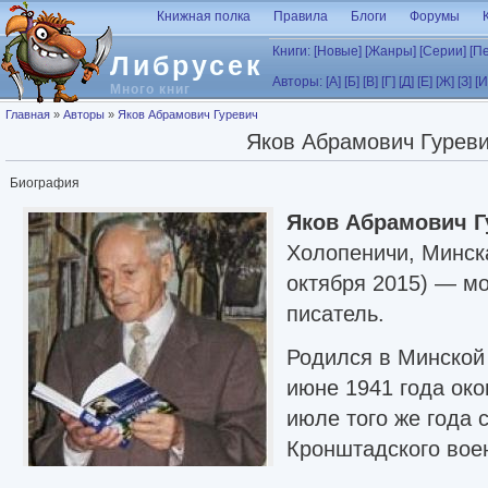
Перейти к основному содержанию
Книжная полка
Правила
Блоги
Форумы
Книги:
[Новые]
[Жанры]
[Серии]
[П
Либрусек
Авторы:
[А]
[Б]
[В]
[Г]
[Д]
[Е]
[Ж]
[З]
[И
Много книг
Вы здесь
Главная
»
Авторы
»
Яков Абрамович Гуревич
Яков Абрамович Гурев
Биография
Яков Абрамович Г
Холопеничи, Минск
октября 2015) — м
писатель.
Родился в Минской 
июне 1941 года ок
июле того же года 
Кронштадского вое
медицинского учил