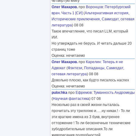
четвёртую книгу
Олег Макаров.
про
Воронцов
:
Петербургский
врач. Часть 1 [СИ]
(
Альтернативная история
,
Исторические приключения
,
Самиздат, сетевая
литература
) 08 08
Такое впечатление, что писал LLM, который
ИИ.
Но утверждать не берусь. И читать дальше 20
страниц тоже
Оценка: нечитаемо
Олег Макаров.
про
Карелин
:
Теперь я не
Адвокат
(
Фэнтези
,
Попаданцы
,
Самиздат,
сетевая литература
) 08 08
Довольно плоско, как будто писалось наспех
Оценка: нечитаемо
pulochka
про
Ефремов
:
Туманность Андромеды
(
Научная фантастика
) 07 08
Несколько раз в своей жизни пыталась
прочитать эту трилогию и......ну никак.! - То ли
эти краткие имена из 3 букв, внутренее
отторжение ! То ли бесконечные технические
зубодробительные описания.То ли
живописания подробностей
………