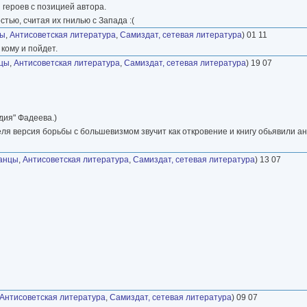
 героев с позицией автора.
ью, считая их гнилью с Запада :(
цы
,
Антисоветская литература
,
Самиздат, сетевая литература
) 01 11
кому и пойдет.
цы
,
Антисоветская литература
,
Самиздат, сетевая литература
) 19 07
дия" Фадеева.)
теля версия борьбы с большевизмом звучит как откровение и книгу обьявили а
анцы
,
Антисоветская литература
,
Самиздат, сетевая литература
) 13 07
Антисоветская литература
,
Самиздат, сетевая литература
) 09 07