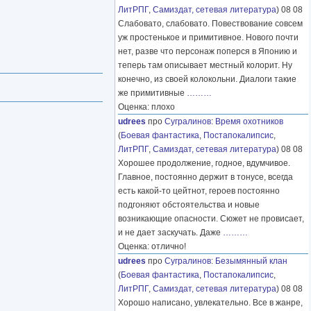
ЛитРПГ
,
Самиздат, сетевая литература
) 08 08
Слабовато, слабовато. Повествование совсем
уж простенькое и примитивное. Нового почти
нет, разве что персонаж поперся в Японию и
теперь там описывает местный колорит. Ну
конечно, из своей колокольни. Диалоги такие
же примитивные
………
Оценка: плохо
udrees
про
Сугралинов
:
Время охотников
(
Боевая фантастика
,
Постапокалипсис
,
ЛитРПГ
,
Самиздат, сетевая литература
) 08 08
Хорошее продолжение, годное, вдумчивое.
Главное, постоянно держит в тонусе, всегда
есть какой-то цейтнот, героев постоянно
подгоняют обстоятельства и новые
возникающие опасности. Сюжет не провисает,
и не дает заскучать. Даже
………
Оценка: отлично!
udrees
про
Сугралинов
:
Безымянный клан
(
Боевая фантастика
,
Постапокалипсис
,
ЛитРПГ
,
Самиздат, сетевая литература
) 08 08
Хорошо написано, увлекательно. Все в жанре,