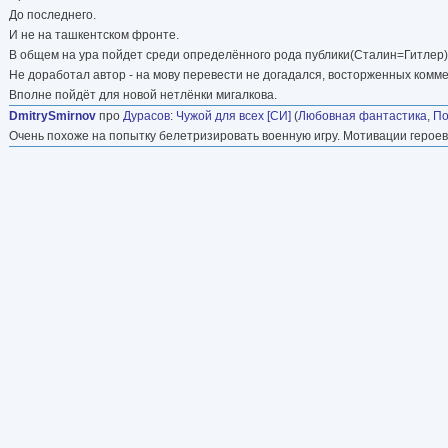
До последнего.
И не на ташкентском фронте.
В общем на ура пойдет среди определённого рода публики(Сталин=Гитлер)
Не доработал автор - на мову перевести не догадался, восторженных комм
Вполне пойдёт для новой нетлёнки мигалкова.
DmitrySmirnov
про
Дурасов
:
Чужой для всех [СИ]
(
Любовная фантастика
,
По
Очень похоже на попытку белетризировать военную игру. Мотивации герое