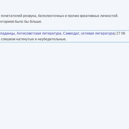
 почетателей резвуна, белоленточных и прочих креативных личностей.
ентариев было бы бiльше.
паданцы
,
Антисоветская литература
,
Самиздат, сетевая литература
) 27 06
в слишком натянутые и неубедительные.