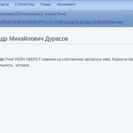
Карта
Статистика
Глюки
Абонемент
ериодика]
[Популярные]
[Страны]
[Теги]
]
[Й]
[К]
[Л]
[М]
[Н]
[О]
[П]
[Р]
[С]
[Т]
[У]
[Ф]
[Х]
[Ц]
[Ч]
[Ш]
[Щ]
[Э]
[Ю]
[Я]
[Прочее]
ндр Михайлович Дурасов
ов
("Ник" РЕЙН ОБЕРСТ заменил на собственное авторское имя). Родом из Б
ьность - историк.