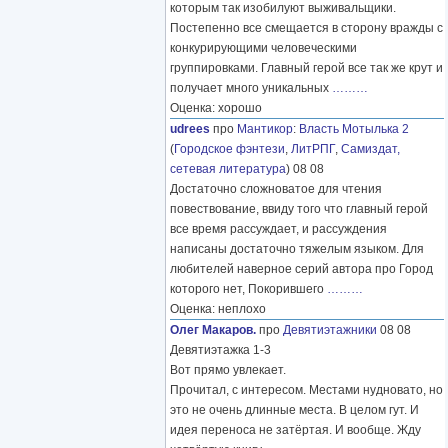
которым так изобилуют выживальщики.
Постепенно все смещается в сторону вражды с
конкурирующими человеческими
группировками. Главный герой все так же крут и
получает много уникальных
………
Оценка: хорошо
udrees
про
Мантикор
:
Власть Мотылька 2
(
Городское фэнтези
,
ЛитРПГ
,
Самиздат,
сетевая литература
) 08 08
Достаточно сложноватое для чтения
повествование, ввиду того что главный герой
все время рассуждает, и рассуждения
написаны достаточно тяжелым языком. Для
любителей наверное серий автора про Город
которого нет, Покорившего
………
Оценка: неплохо
Олег Макаров.
про
Девятиэтажники
08 08
Девятиэтажка 1-3
Вот прямо увлекает.
Прочитал, с интересом. Местами нудновато, но
это не очень длинные места. В целом гут. И
идея переноса не затёртая. И вообще. Жду