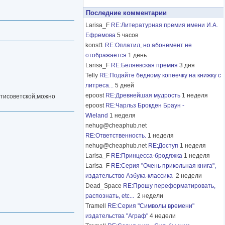
Последние комментарии
Larisa_F
RE:Литературная премия имени И.А.
Ефремова
5 часов
konst1
RE:Оплатил, но абонемент не
отображается
1 день
Larisa_F
RE:Беляевская премия
3 дня
Telly
RE:Подайте бедному копеечку на книжку с
литреса...
5 дней
epoost
RE:Древнейшая мудрость
1 неделя
нтисоветской,можно
epoost
RE:Чарльз Брокден Браун -
Wieland
1 неделя
nehug@cheaphub.net
RE:Ответственность.
1 неделя
nehug@cheaphub.net
RE:Доступ
1 неделя
Larisa_F
RE:Принцесса-бродяжка
1 неделя
Larisa_F
RE:Серия "Очень прикольная книга",
издательство Азбука-классика
2 недели
Dead_Space
RE:Прошу переформатировать,
распознать, etc...
2 недели
Tramell
RE:Серия "Символы времени"
издательства "Аграф"
4 недели