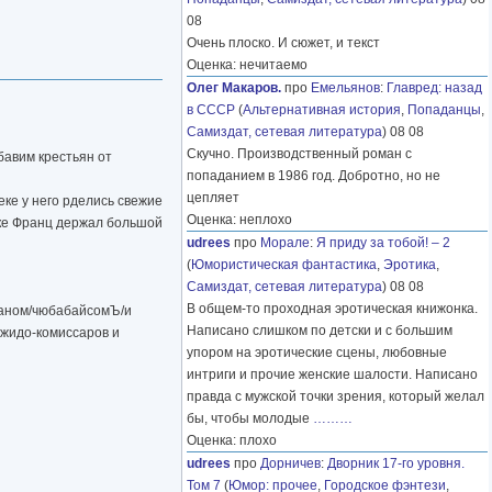
08
Очень плоско. И сюжет, и текст
Оценка: нечитаемо
Олег Макаров.
про
Емельянов
:
Главред: назад
в СССР
(
Альтернативная история
,
Попаданцы
,
Самиздат, сетевая литература
) 08 08
Скучно. Производственный роман с
бавим крестьян от
попаданием в 1986 год. Добротно, но не
цепляет
ке у него рделись свежие
Оценка: неплохо
уке Франц держал большой
udrees
про
Морале
:
Я приду за тобой! – 2
(
Юмористическая фантастика
,
Эротика
,
Самиздат, сетевая литература
) 08 08
В общем-то проходная эротическая книжонка.
йманом/чюбабайсомЪ/и
Написано слишком по детски и с большим
жидо-комиссаров и
упором на эротические сцены, любовные
интриги и прочие женские шалости. Написано
правда с мужской точки зрения, который желал
бы, чтобы молодые
………
Оценка: плохо
udrees
про
Дорничев
:
Дворник 17-го уровня.
Том 7
(
Юмор: прочее
,
Городское фэнтези
,