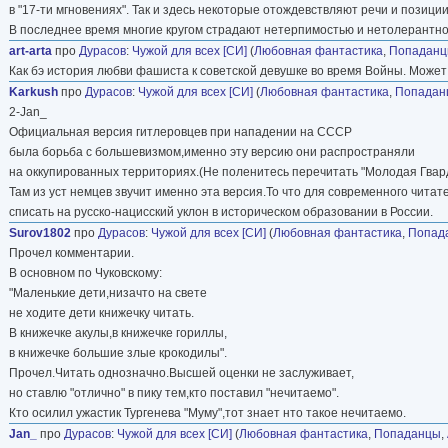
в "17-ти мгновениях". Так и здесь некоторые отождевствляют речи и позиции
В последнее время многие кругом страдают нетерпимостью и нетолерантност
art-arta
про
Дурасов
:
Чужой для всех [СИ]
(
Любовная фантастика
,
Попадан
Как бэ история любви фашиста к советской девушке во время Войны. Может 
Karkush
про
Дурасов
:
Чужой для всех [СИ]
(
Любовная фантастика
,
Попадан
2-Jan_
Официальная версия гитлеровцев при нападении на СССР
была борьба с большевизмом,именно эту версию они распространяли
на оккупированных территориях.(Не поленитесь перечитать "Молодая Гвар
Там из уст немцев звучит именно эта версия.То что для современного чита
списать на русско-нацисский уклон в историческом образовании в России.
Surov1802
про
Дурасов
:
Чужой для всех [СИ]
(
Любовная фантастика
,
Попад
Прочел комментарии.
В основном по Чуковскому:
"Маленькие дети,низачто на свете
не ходите дети книжечку читать.
В книжечке акулы,в книжечке гориллы,
в книжечке большие злые крокодилы".
Прочел.Читать однозначно.Высшей оценки не заслуживает,
но ставлю "отлично" в пику тем,кто поставил "нечитаемо".
Кто осилил ужастик Тургенева "Муму",тот знает нто такое нечитаемо.
Jan_
про
Дурасов
:
Чужой для всех [СИ]
(
Любовная фантастика
,
Попаданцы
,