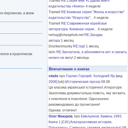
Tramell
RE:Серия книг «Судьбы книг»
издательства «Книга»
4 недели
Tramell
RE:Книжная серия "Жизнь в искусстве"
по-берлински, а всем
издательство "Искусство"...
4 недели
Tramell
RE:Современная корейская
литература. Книжная серия...
4 недели
nehug@cheaphub.net
RE:Загадка
автора
1 месяц
Drunkenmunky
RE:/sql/
1 месяц
larin
RE:Заплатила, а абонемента нет и скачать
тился в практически
ничего не могу!
2 месяца
Впечатления о книгах
vitalis
про
Горлис-Горский
:
Холодний Яр [вид.
2006]
[uk] (
Историческая проза
) 08 08
Це класика української історичної літератури.
Захоплива документальна повість, яку читають
з покоління в покоління. Однозначно
рекомендовано до прочитання!
Оценка: отлично!
Олег Макаров.
про
Емельянов
:
Камень 1993.
Книга 1 [СИ]
(
Альтернативная история
,
Попаданцы
,
Самиздат, сетевая литература
) 08