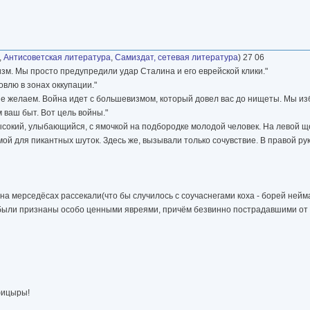
,
Антисоветская литература
,
Самиздат, сетевая литература
) 27 06
изм. Мы просто предупредили удар Сталина и его еврейской клики."
влю в зонах оккупации."
не желаем. Война идет с большевизмом, который довел вас до нищеты. Мы из
ваш быт. Вот цель войны."
сокий, улыбающийся, с ямочкой на подбородке молодой человек. На левой ще
ой для пикантных шуток. Здесь же, вызывали только сочувствие. В правой р
бы на мерседёсах рассекали(что бы случилось с соучаснегами коха - борей не
были признаны особо ценными явреями, причём безвинно пострадавшими от 
фицыры!