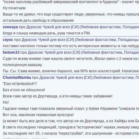
"позже наголову разбивший американский контингент в Арденах" - значит 
Ну почитаем
Ваще-то не думал, что еще существуют люди, уверенные, что немцы пришли
остальным дать свободу и образование
snovaya
про
Дурасов
:
Чужой для всех [СИ]
(
Любовная фантастика
,
Попадан
Когда я слышу немецкую речь, рука тянется к ПМ.
скунс
про
Дурасов
:
Чужой для всех [СИ]
(
Любовная фантастика
,
Попаданцы
поставил неплохо только потому что есть интересные моменты-а так лабуд
fantom33
про
Дурасов
:
Чужой для всех [СИ]
(
Любовная фантастика
,
Попада
Судя по всему книжко таки нашла своего читателя, iBаrаn ажно с 2 ников н
полноценную какашку.
Пы. Сы. Сама книжко, конечно барахло, как 90% всех альтисторий. Написанн
ChumbaWamba
про
Дурасов
:
Чужой для всех [СИ]
(
Любовная фантастика
,
П
"Das ist fantastisch"!
Без етого не обошлося!
Всеж-таки автор из Дортмунда, а ети немцы такие забавники!
Но!
Гадские немци таки показали звериный оскал: у бабки Абрамихи "сожрали по
Вот она, хваленая германская культура!
(а может быть все дело в том, что автор не из Дортмунда, а из Хайфы или 
В свете последних тенденций, трендов в "исторических" науках, книшку ожи
За последние лет 35, с начала "перестройки", эти шалунишки - историки сто