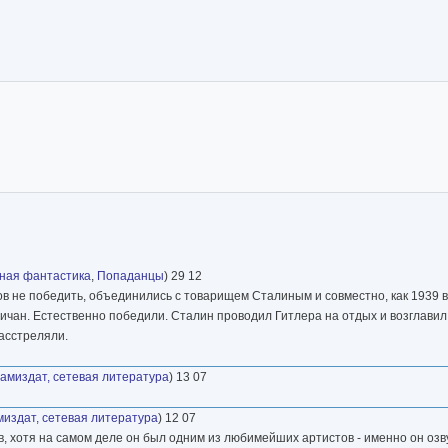
ная фантастика
,
Попаданцы
) 29 12
тов не победить, объединились с товарищем Сталиным и совместно, как 1939 в
ичан. Естественно победили. Сталин проводил Гитлера на отдых и возглав
расстреляли.
амиздат, сетевая литература
) 13 07
издат, сетевая литература
) 12 07
в, хотя на самом деле он был одним из любимейших артистов - именно он оз