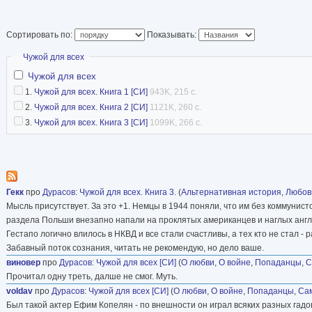
Сортировать по:
Показывать:
Скрыть
Чужой для всех
Чужой для всех
1.
Чужой для всех. Книга 1 [СИ]
943K, 215 с.
2.
Чужой для всех. Книга 2 [СИ]
1121K, 260 с.
3.
Чужой для всех. Книга 3 [СИ]
1099K, 266 с.
Гекк
про
Дурасов
:
Чужой для всех. Книга 3.
(
Альтернативная история
,
Любов
Мысль присутствует. За это +1. Немцы в 1944 поняли, что им без коммунис
раздела Польши внезапно напали на проклятых американцев и наглых англ
Гестапо логично влилось в НКВД и все стали счастливы, а тех кто не стал - 
Забавный поток сознания, читать не рекомендую, но дело ваше.
виновер
про
Дурасов
:
Чужой для всех [СИ]
(
О любви
,
О войне
,
Попаданцы
,
С
Прочитал одну треть, далше не смог. Муть.
voldav
про
Дурасов
:
Чужой для всех [СИ]
(
О любви
,
О войне
,
Попаданцы
,
Сам
Был такой актер Ефим Копелян - по внешности он играл всяких разных гадо