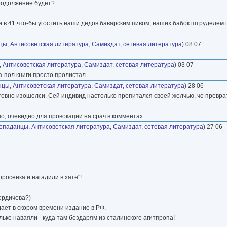
продолжение будет?
 в 41 что-бы угостить наши дедов баварским пивом, наших бабок штруделем 
цы
,
Антисоветская литература
,
Самиздат, сетевая литература
) 08 07
,
Антисоветская литература
,
Самиздат, сетевая литература
) 03 07
а-пол книги просто пролистал
нцы
,
Антисоветская литература
,
Самиздат, сетевая литература
) 28 06
а говно изошелси. Сей индивид настолько пропитался своей желчью, чо превра
о, очевидно для провокации на срач в комментах.
опаданцы
,
Антисоветская литература
,
Самиздат, сетевая литература
) 27 06
росенка и нагадили в хате"!
Бердичева?)
дает в скором времени издание в РФ.
лько наваяли - куда там бездарям из сталинского агитпропа!