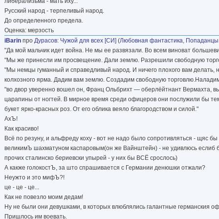
либерализьма - мать иху...
Русский народ - терпеливый народ.
До определенного предела.
Оценка: мерзость
iBаrin
про
Дурасов
:
Чужой для всех [СИ]
(
Любовная фантастика
,
Попаданцы
"Да мой мальчик идет война. Не мы ее развязали. Во всем виноват большев
"Мы же принесли им просвещение. Дали землю. Разрешили свободную торго
"Мы немцы гуманный и справедливый народ. И ничего плохого вам делать, 
колхозного ярма. Дадим вам землю. Создадим свободную торговлю.Наладим 
"во двор уверенно вошел он, Франц Ольбрихт — оберлёйтнант Вермахта, вы
царапины от ногтей. В мирное время среди офицеров они послужили бы тем
букет ярко-красных роз. От его облика веяло благородством и силой."
АхЪ!
Как красиво!
Всё по резуну, и альфреду коху - вот не надо было сопротивляться - щяс 
великимЪ шахматуном каспаровым(он же Вайнштейн) - не удивлюсь еслиб 
прочих сталинско бериевски упырей - у них бы ВСЁ срослось)
А какже голокостЪ, за што спрашивается с Германии денюшки отжали?
Неужто и это мифЪ?!
це - це - це...
Как не повезло моим дедам!
Ну не были они девушками, в которых влюблялись галантные германския о
Пришлось им воевать.