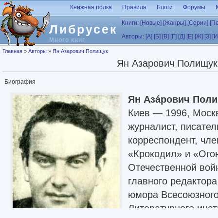
Перейти к основному содержанию
Книжная полка
Правила
Блоги
Форумы
Книги:
[Новые]
[Жанры]
[Серии]
[П
Либрусек
Авторы:
[А]
[Б]
[В]
[Г]
[Д]
[Е]
[Ж]
[З]
[И
Много книг
Вы здесь
Главная
»
Авторы
»
Ян Азарович Полищук
Ян Азарович Полищук
Биография
Ян Аза́рович Поли
Киев — 1996, Моск
журналист, писател
корреспондент, чл
«Крокодил» и «Огон
Отечественной вой
главного редактора
юмора Всесоюзного
Литературного инст