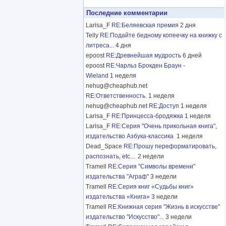
Последние комментарии
Larisa_F
RE:Беляевская премия
2 дня
Telly
RE:Подайте бедному копеечку на книжку с
литреса...
4 дня
epoost
RE:Древнейшая мудрость
6 дней
epoost
RE:Чарльз Брокден Браун -
Wieland
1 неделя
nehug@cheaphub.net
RE:Ответственность.
1 неделя
nehug@cheaphub.net
RE:Доступ
1 неделя
Larisa_F
RE:Принцесса-бродяжка
1 неделя
Larisa_F
RE:Серия "Очень прикольная книга",
издательство Азбука-классика
1 неделя
Dead_Space
RE:Прошу переформатировать,
распознать, etc...
2 недели
Tramell
RE:Серия "Символы времени"
издательства "Аграф"
3 недели
Tramell
RE:Серия книг «Судьбы книг»
издательства «Книга»
3 недели
Tramell
RE:Книжная серия "Жизнь в искусстве"
издательство "Искусство"...
3 недели