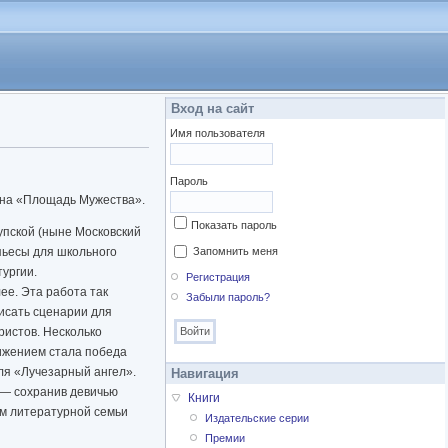
Вход на сайт
Имя пользователя
Пароль
мана «Площадь Мужества».
Показать пароль
рупской (ныне Московский
пьесы для школьного
Запомнить меня
тургии.
Регистрация
ее. Эта работа так
Забыли пароль?
писать сценарии для
истов. Несколько
тижением стала победа
ля «Лучезарный ангел».
Навигация
 — сохранив девичью
Книги
ом литературной семьи
Издательские серии
рисоединилась к нему на
Премии