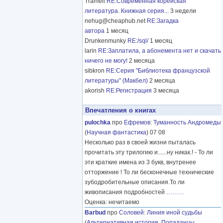
Tramell
RE:Современная корейская
литература. Книжная серия...
3 недели
nehug@cheaphub.net
RE:Загадка
автора
1 месяц
Drunkenmunky
RE:/sql/
1 месяц
larin
RE:Заплатила, а абонемента нет и скачать
ничего не могу!
2 месяца
sibkron
RE:Серия "Библиотека французской
литературы" (Макбел)
2 месяца
akorish
RE:Регистрация
3 месяца
Впечатления о книгах
pulochka
про
Ефремов
:
Туманность Андромеды
(
Научная фантастика
) 07 08
Несколько раз в своей жизни пыталась
прочитать эту трилогию и......ну никак.! - То ли
эти краткие имена из 3 букв, внутренее
отторжение ! То ли бесконечные технические
зубодробительные описания.То ли
живописания подробностей
………
Оценка: нечитаемо
Barbud
про
Соловей
:
Линия иной судьбы
(
Альтернативная история
,
Попаданцы
,