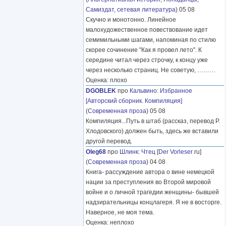
Самиздат, сетевая литература
) 05 08
Скучно и монотонно. Линейное
малохудожественное повествование идет
семимильными шагами, напоминая по стилю
скорее сочинение "Как я провел лето". К
середине читал через строчку, к концу уже
через несколько страниц. Не советую,
………
Оценка: плохо
DGOBLEK
про
Кальвино
:
Избранное
[Авторский сборник. Компиляция]
(
Современная проза
) 05 08
Компиляция...Путь в штаб (рассказ, перевод Р.
Хлодовского) должен быть, здесь же вставили
другой перевод.
Oleg68
про
Шлинк
:
Чтец
[
Der Vorleser
ru]
(
Современная проза
) 04 08
Книга- рассуждение автора о вине немецкой
нации за преступления во Второй мировой
войне и о личной трагедии женщины- бывшей
надзирательницы концлагеря. Я не в восторге.
Наверное, не моя тема.
Оценка: неплохо