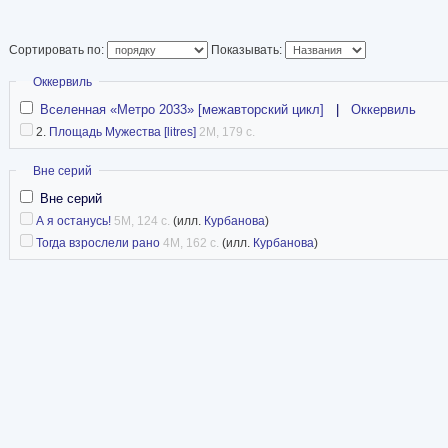
стадии редактирования большей части текста романа «Площадь Мужества»,
«Вселенной»: «Слепцах», «Третьей силе» и «Площади Мужества».
Сортировать по:
Показывать:
Метропедия
ФантЛаб
Скрыть
Оккервиль
Вселенная «Метро 2033» [межавторский цикл]
|
Оккервиль
2.
Площадь Мужества [litres]
2M, 179 с.
Скрыть
Вне серий
Вне серий
А я останусь!
5M, 124 с.
(илл.
Курбанова
)
Тогда взрослели рано
4M, 162 с.
(илл.
Курбанова
)