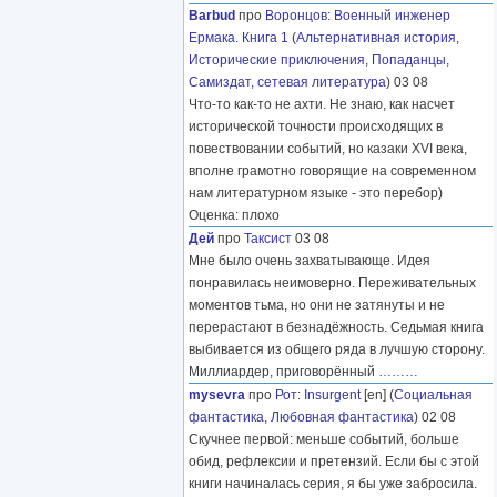
Barbud
про
Воронцов
:
Военный инженер
Ермака. Книга 1
(
Альтернативная история
,
Исторические приключения
,
Попаданцы
,
Самиздат, сетевая литература
) 03 08
Что-то как-то не ахти. Не знаю, как насчет
исторической точности происходящих в
повествовании событий, но казаки XVI века,
вполне грамотно говорящие на современном
нам литературном языке - это перебор)
Оценка: плохо
Дей
про
Таксист
03 08
Мне было очень захватывающе. Идея
понравилась неимоверно. Переживательных
моментов тьма, но они не затянуты и не
перерастают в безнадёжность. Седьмая книга
выбивается из общего ряда в лучшую сторону.
Миллиардер, приговорённый
………
mysevra
про
Рот
:
Insurgent
[en] (
Социальная
фантастика
,
Любовная фантастика
) 02 08
Скучнее первой: меньше событий, больше
обид, рефлексии и претензий. Если бы с этой
книги начиналась серия, я бы уже забросила.