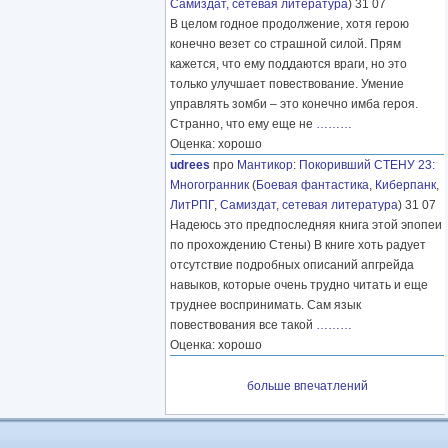
Самиздат, сетевая литература
) 31 07
В целом годное продолжение, хотя герою
конечно везет со страшной силой. Прям
кажется, что ему поддаются враги, но это
только улучшает повествование. Умение
управлять зомби – это конечно имба героя.
Странно, что ему еще не
………
Оценка: хорошо
udrees
про
Мантикор
:
Покоривший СТЕНУ 23:
Многогранник
(
Боевая фантастика
,
Киберпанк
,
ЛитРПГ
,
Самиздат, сетевая литература
) 31 07
Надеюсь это предпоследняя книга этой эпопеи
по прохождению Стены) В книге хоть радует
отсутствие подробных описаний апгрейда
навыков, которые очень трудно читать и еще
труднее воспринимать. Сам язык
повествования все такой
………
Оценка: хорошо
больше впечатлений