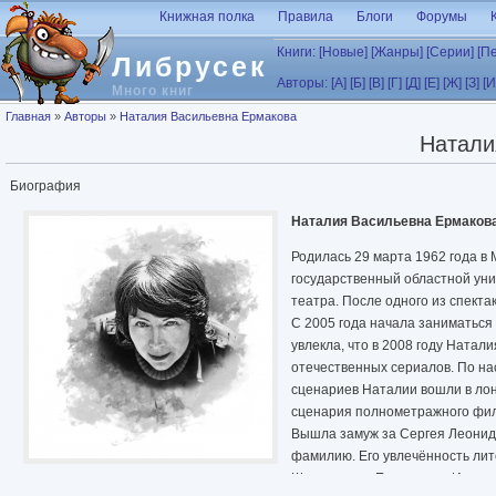
Перейти к основному содержанию
Книжная полка
Правила
Блоги
Форумы
Книги:
[Новые]
[Жанры]
[Серии]
[П
Либрусек
Авторы:
[А]
[Б]
[В]
[Г]
[Д]
[Е]
[Ж]
[З]
[И
Много книг
Вы здесь
Главная
»
Авторы
»
Наталия Васильевна Ермакова
Натали
Биография
Наталия Васильевна Ермаков
Родилась 29 марта 1962 года в 
государственный областной уни
театра. После одного из спекта
С 2005 года начала заниматься
увлекла, что в 2008 году Натал
отечественных сериалов. По н
сценариев Наталии вошли в лон
сценария полнометражного фил
Вышла замуж за Сергея Леонидо
фамилию. Его увлечённость лит
Штильманов-Ермаковых. Их сын,