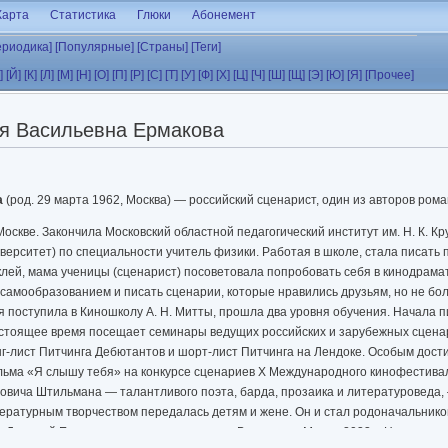
Карта
Статистика
Глюки
Абонемент
ериодика]
[Популярные]
[Страны]
[Теги]
]
[Й]
[К]
[Л]
[М]
[Н]
[О]
[П]
[Р]
[С]
[Т]
[У]
[Ф]
[Х]
[Ц]
[Ч]
[Ш]
[Щ]
[Э]
[Ю]
[Я]
[Прочее]
я Васильевна Ермакова
а
(род. 29 марта 1962, Москва) — российский сценарист, один из авторов ро
Москве. Закончила Московский областной педагогический институт им. Н. К. К
верситет) по специальности учитель физики. Работая в школе, стала писать 
клей, мама ученицы (сценарист) посоветовала попробовать себя в кинодрама
 самообразованием и писать сценарии, которые нравились друзьям, но не бол
ия поступила в Киношколу А. Н. Митты, прошла два уровня обучения. Начала 
астоящее время посещает семинары ведущих российских и зарубежных сценар
г-лист Питчинга Дебютантов и шорт-лист Питчинга на Лендоке. Особым дос
ьма «Я слышу тебя» на конкурсе сценариев Х Международного кинофестива
вича Штильмана — талантливого поэта, барда, прозаика и литературоведа,
ературным творчеством передалась детям и жене. Он и стал родоначальник
 Дмитрий Ермаков, стал автором серии «Вселенная Метро 2033». Наталия п