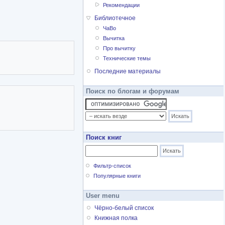
рёх романах
Рекомендации
Библиотечное
ЧаВо
Вычитка
Про вычитку
Технические темы
Последние материалы
Поиск по блогам и форумам
Поиск книг
Фильтр-список
Популярные книги
User menu
Чёрно-белый список
Книжная полка