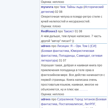
Оценка: неплохо
mysevra
про
Чиж
:
Тайны льда
(
Исторический
детектив
) 02 08
Опереточная чепуха в псевдо-ретро стиле с
кучей нелепостей и несуразностей.
Оценка: плохо
RedRoses3
про
Таксист
01 08
А чем дальше, тем лучше написано. 7 часть
другой "автор" писал? ))
udrees
про
Лисицин
:
Я – Орк. Том 1 [СИ]
(
Боевая фантастика
,
Юмористическая
фантастика
,
Попаданцы
,
Самиздат, сетевая
литература
) 31 07
Хорошая такая, добрая и наивная книга про
приключения попаданца в теле орка в
фэнтезийном мире. Все действо начинается с
первой страницы. Книга написана очень
простоватым языком, наивная, многое не
объясняется, ну и плюс как
………
Оценка: неплохо
udrees
про
Сугралинов
:
Город титанов
(
Боевая
фантастика
,
Постапокалипсис
,
ЛитРПГ
,