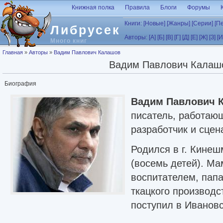
Перейти к основному содержанию
Книжная полка
Правила
Блоги
Форумы
Книги:
[Новые]
[Жанры]
[Серии]
[П
Либрусек
Авторы:
[А]
[Б]
[В]
[Г]
[Д]
[Е]
[Ж]
[З]
[И
Много книг
Вы здесь
Главная
»
Авторы
»
Вадим Павлович Калашов
Вадим Павлович Калаш
Биография
Вадим Павлович 
писатель, работаю
разработчик и сцен
Родился в г. Кинеш
(восемь детей). Ма
воспитателем, пап
ткацкого производ
поступил в Иванов
на курс режиссёрского мастерства, потом про