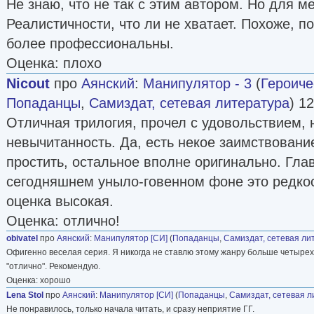
Не знаю, что не так с этим автором. Но для ме
Реалистичности, что ли не хватает. Похоже, п
более профессиональны.
Оценка: плохо
Nicout
про
Аянский
:
Манипулятор - 3
(
Героиче
Попаданцы
,
Самиздат, сетевая литература
) 1
Отличная трилогия, прочел с удовольствием, 
невычитанность. Да, есть некое заимствование
простить, остальное вполне оригинально. Глав
сегодняшнем уныло-говенном фоне это редкос
оценка высокая.
Оценка: отлично!
obivatel
про
Аянский
:
Манипулятор [СИ]
(
Попаданцы
,
Самиздат, сетевая ли
Офигенно веселая серия. Я никогда не ставлю этому жанру больше четырех,
"отлично". Рекомендую.
Оценка: хорошо
Lena Stol
про
Аянский
:
Манипулятор [СИ]
(
Попаданцы
,
Самиздат, сетевая л
Не понравилось, только начала читать, и сразу неприятие ГГ.