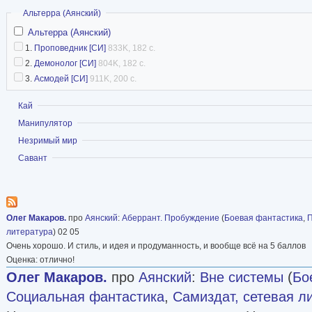
Скрыть
Альтерра (Аянский)
Альтерра (Аянский)
1.
Проповедник [СИ]
833K, 182 с.
2.
Демонолог [СИ]
804K, 182 с.
3.
Асмодей [СИ]
911K, 200 с.
Показать
Кай
Показать
Манипулятор
Показать
Незримый мир
Показать
Савант
Олег Макаров.
про
Аянский
:
Аберрант. Пробуждение
(
Боевая фантастика
,
П
литература
) 02 05
Очень хорошо. И стиль, и идея и продуманность, и вообще всё на 5 баллов
Оценка: отлично!
Олег Макаров.
про
Аянский
:
Вне системы
(
Бо
Социальная фантастика
,
Самиздат, сетевая л