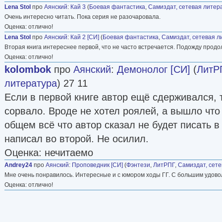
Lena Stol
про
Аянский
:
Кай 3
(
Боевая фантастика
,
Самиздат, сетевая литер
Очень интересно читать. Пока серия не разочаровала.
Оценка: отлично!
Lena Stol
про
Аянский
:
Кай 2 [СИ]
(
Боевая фантастика
,
Самиздат, сетевая л
Вторая книга интереснее первой, что не часто встречается. Подожду продо
Оценка: отлично!
kolombok
про
Аянский
:
Демонолог [СИ]
(
ЛитР
литература
) 27 11
Если в первой книге автор ещё сдерживался, 
сорвало. Вроде не хотел роялей, а вышло что
общем всё что автор сказал не будет писать в 
написал во второй. Не осилил.
Оценка: нечитаемо
Andrey24
про
Аянский
:
Проповедник [СИ]
(
Фэнтези
,
ЛитРПГ
,
Самиздат, сете
Мне очень понравилось. Интересные и с юмором ходы ГГ. С большим удов
Оценка: отлично!