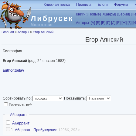
Перейти к основному содержанию
Книжная полка
Правила
Блоги
Форумы
Книги:
[Новые]
[Жанры]
[Серии]
[П
Либрусек
Авторы:
[А]
[Б]
[В]
[Г]
[Д]
[Е]
[Ж]
[З]
[И
Много книг
Вы здесь
Главная
»
Авторы
»
Егор Аянский
Егор Аянский
Биография
Егор Аянский
(род. 24 января 1982)
author.today
Сортировать по:
Показывать:
Раскрыть всё
Скрыть
Аберрант
Аберрант
1.
Аберрант. Пробуждение
1296K, 293 с.