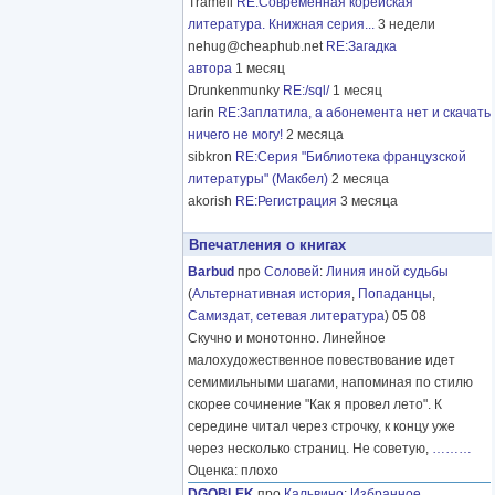
Tramell
RE:Современная корейская
литература. Книжная серия...
3 недели
nehug@cheaphub.net
RE:Загадка
автора
1 месяц
Drunkenmunky
RE:/sql/
1 месяц
larin
RE:Заплатила, а абонемента нет и скачать
ничего не могу!
2 месяца
sibkron
RE:Серия "Библиотека французской
литературы" (Макбел)
2 месяца
akorish
RE:Регистрация
3 месяца
Впечатления о книгах
Barbud
про
Соловей
:
Линия иной судьбы
(
Альтернативная история
,
Попаданцы
,
Самиздат, сетевая литература
) 05 08
Скучно и монотонно. Линейное
малохудожественное повествование идет
семимильными шагами, напоминая по стилю
скорее сочинение "Как я провел лето". К
середине читал через строчку, к концу уже
через несколько страниц. Не советую,
………
Оценка: плохо
DGOBLEK
про
Кальвино
:
Избранное