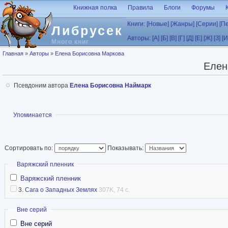
Перейти к основному содержанию
Книжная полка
Правила
Блоги
Форумы
Книги:
[Новые]
[Жанры]
[Серии]
[П
Либрусек
Авторы:
[А]
[Б]
[В]
[Г]
[Д]
[Е]
[Ж]
[З]
[И
Много книг
Вы здесь
Главная
»
Авторы
»
Елена Борисовна Маркова
Елен
Псевдоним автора
Елена Борисовна Наймарк
Показать
Упоминается
Сортировать по:
Показывать:
Скрыть
Варяжский пленник
Варяжский пленник
3.
Сага о Западных Землях
307K, 74 с.
Скрыть
Вне серий
Вне серий