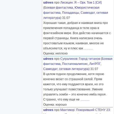
udrees
про
Лисицин
:
Я – Орк. Том 1 [СИ]
(
Боевая фантастика
,
Юмористическая
фантастика
,
Попаданцы
,
Самиздат, сетевая
литература
) 31 07
Хорошая такая, добрая и наивная книга про
приключения попаданца в теле орка в
фэнтезийном мире. Все действо начинается с
первой страницы. Книга написана очень
простоватым языком, наивная, многое не
объясняется, ну и плюс как
………
Оценка: неплохо
udrees
про
Сугралинов
:
Город титанов
(
Боевая
фантастика
,
Постапокалипсис
,
ЛитРПГ
,
Самиздат, сетевая литература
) 31 07
В целом годное продолжение, хотя герою
конечно везет со страшной силой. Прям
кажется, что ему поддаются враги, но это
только улучшает повествование. Умение
управлять зомби – это конечно имба героя.
Странно, что ему еще не
………
Оценка: хорошо
udrees
про
Мантикор
:
Покоривший СТЕНУ 23: