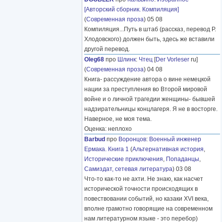
[Авторский сборник. Компиляция]
(
Современная проза
) 05 08
Компиляция...Путь в штаб (рассказ, перевод Р.
Хлодовского) должен быть, здесь же вставили
другой перевод.
Oleg68
про
Шлинк
:
Чтец
[
Der Vorleser
ru]
(
Современная проза
) 04 08
Книга- рассуждение автора о вине немецкой
нации за преступления во Второй мировой
войне и о личной трагедии женщины- бывшей
надзирательницы концлагеря. Я не в восторге.
Наверное, не моя тема.
Оценка: неплохо
Barbud
про
Воронцов
:
Военный инженер
Ермака. Книга 1
(
Альтернативная история
,
Исторические приключения
,
Попаданцы
,
Самиздат, сетевая литература
) 03 08
Что-то как-то не ахти. Не знаю, как насчет
исторической точности происходящих в
повествовании событий, но казаки XVI века,
вполне грамотно говорящие на современном
нам литературном языке - это перебор)