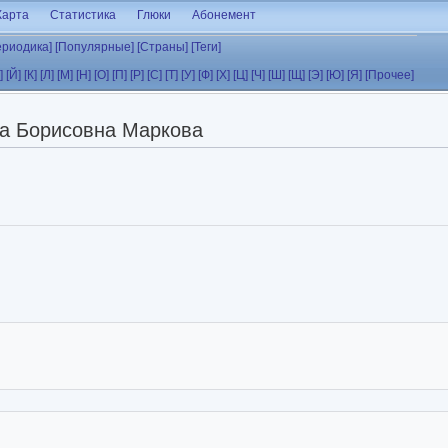
Карта
Статистика
Глюки
Абонемент
ериодика]
[Популярные]
[Страны]
[Теги]
]
[Й]
[К]
[Л]
[М]
[Н]
[О]
[П]
[Р]
[С]
[Т]
[У]
[Ф]
[Х]
[Ц]
[Ч]
[Ш]
[Щ]
[Э]
[Ю]
[Я]
[Прочее]
а Борисовна Маркова