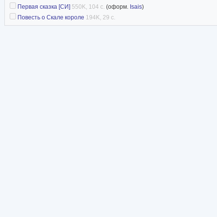
Первая сказка [СИ]
550K, 104 с.
(оформ.
Isais
)
Повесть о Скале короле
194K, 29 с.