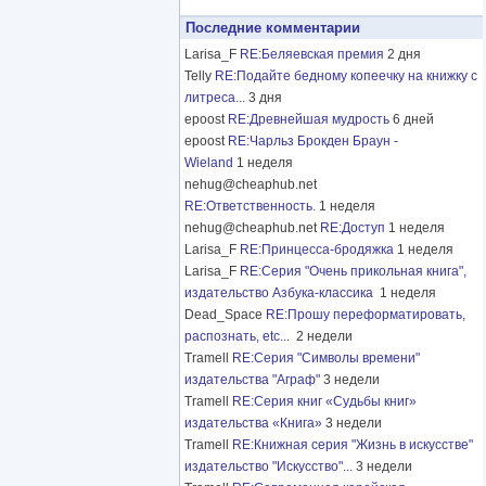
Последние комментарии
Larisa_F
RE:Беляевская премия
2 дня
Telly
RE:Подайте бедному копеечку на книжку с
литреса...
3 дня
epoost
RE:Древнейшая мудрость
6 дней
epoost
RE:Чарльз Брокден Браун -
Wieland
1 неделя
nehug@cheaphub.net
RE:Ответственность.
1 неделя
nehug@cheaphub.net
RE:Доступ
1 неделя
Larisa_F
RE:Принцесса-бродяжка
1 неделя
Larisa_F
RE:Серия "Очень прикольная книга",
издательство Азбука-классика
1 неделя
Dead_Space
RE:Прошу переформатировать,
распознать, etc...
2 недели
Tramell
RE:Серия "Символы времени"
издательства "Аграф"
3 недели
Tramell
RE:Серия книг «Судьбы книг»
издательства «Книга»
3 недели
Tramell
RE:Книжная серия "Жизнь в искусстве"
издательство "Искусство"...
3 недели