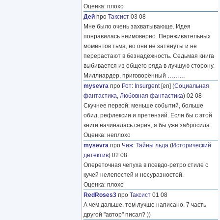
Оценка: плохо
Дей
про
Таксист
03 08
Мне было очень захватывающе. Идея
понравилась неимоверно. Переживательных
моментов тьма, но они не затянуты и не
перерастают в безнадёжность. Седьмая книга
выбивается из общего ряда в лучшую сторону.
Миллиардер, приговорённый
………
mysevra
про
Рот
:
Insurgent
[en] (
Социальная
фантастика
,
Любовная фантастика
) 02 08
Скучнее первой: меньше событий, больше
обид, рефлексии и претензий. Если бы с этой
книги начиналась серия, я бы уже забросила.
Оценка: неплохо
mysevra
про
Чиж
:
Тайны льда
(
Исторический
детектив
) 02 08
Опереточная чепуха в псевдо-ретро стиле с
кучей нелепостей и несуразностей.
Оценка: плохо
RedRoses3
про
Таксист
01 08
А чем дальше, тем лучше написано. 7 часть
другой "автор" писал? ))