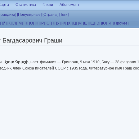
Карта
Статистика
Глюки
Абонемент
ериодика]
[Популярные]
[Страны]
[Теги]
]
[Й]
[К]
[Л]
[М]
[Н]
[О]
[П]
[Р]
[С]
[Т]
[У]
[Ф]
[Х]
[Ц]
[Ч]
[Ш]
[Щ]
[Э]
[Ю]
[Я]
[Прочее]
 Багдасарович Граши
м.
Աշոտ Գրաշի
, наст. фамилия — Григорян, 9 мая 1910, Баку — 28 февраля 
еводчик, член Союза писателей СССР с 1935 года. Литературное имя Граш со