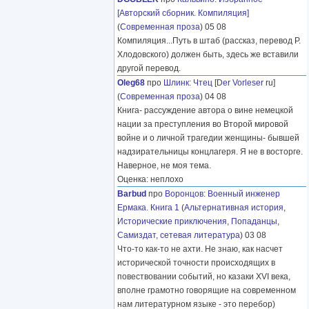
[Авторский сборник. Компиляция]
(
Современная проза
) 05 08
Компиляция...Путь в штаб (рассказ, перевод Р.
Хлодовского) должен быть, здесь же вставили
другой перевод.
Oleg68
про
Шлинк
:
Чтец
[
Der Vorleser
ru]
(
Современная проза
) 04 08
Книга- рассуждение автора о вине немецкой
нации за преступления во Второй мировой
войне и о личной трагедии женщины- бывшей
надзирательницы концлагеря. Я не в восторге.
Наверное, не моя тема.
Оценка: неплохо
Barbud
про
Воронцов
:
Военный инженер
Ермака. Книга 1
(
Альтернативная история
,
Исторические приключения
,
Попаданцы
,
Самиздат, сетевая литература
) 03 08
Что-то как-то не ахти. Не знаю, как насчет
исторической точности происходящих в
повествовании событий, но казаки XVI века,
вполне грамотно говорящие на современном
нам литературном языке - это перебор)