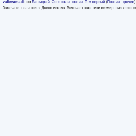
valievamadi
про
Багрицкий
:
Советская поэзия. Том первый
(
Поэзия: прочее
)
Замечательная книга. Давно искала. Включает как стихи всемирноизвестных