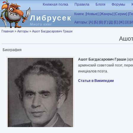
Перейти к основному содержанию
Книжная полка
Правила
Блоги
Форумы
Книги:
[Новые]
[Жанры]
[Серии]
[П
Либрусек
Авторы:
[А]
[Б]
[В]
[Г]
[Д]
[Е]
[Ж]
[З]
[И
Много книг
Вы здесь
Главная
»
Авторы
»
Ашот Багдасарович Граши
Ашот
Биография
Ашот Багдасарович Граши
(ар
армянский советский поэт, пер
инициалов поэта.
Статья в Википедии