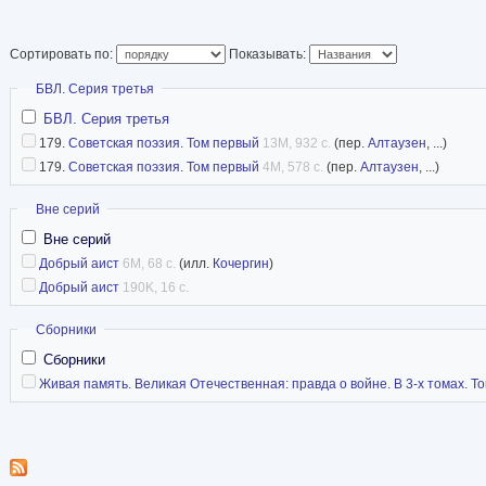
Сортировать по:
Показывать:
Скрыть
БВЛ. Серия третья
БВЛ. Серия третья
179.
Советская поэзия. Том первый
13M, 932 с.
(пер.
Алтаузен
, ...)
179.
Советская поэзия. Том первый
4M, 578 с.
(пер.
Алтаузен
, ...)
Скрыть
Вне серий
Вне серий
Добрый аист
6M, 68 с.
(илл.
Кочергин
)
Добрый аист
190K, 16 с.
Скрыть
Сборники
Сборники
Живая память. Великая Отечественная: правда о войне. В 3-х томах. Том