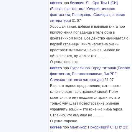
udrees
про
Лисицин
:
Я – Орк. Том 1 [СИ]
(
Боевая фантастика
,
Юмористическая
фантастика
,
Попаданцы
,
Самиздат, сетевая
литература
) 31 07
Хорошая такая, добрая и наивная книга про
приключения попаданца в теле орка в
фэнтезийном мире. Все действо начинается с
первой страницы. Книга написана очень
простоватым языком, наивная, многое не
объясняется, ну и плюс как
………
Оценка: неплохо
udrees
про
Сугралинов
:
Город титанов
(
Боевая
фантастика
,
Постапокалипсис
,
ЛитРПГ
,
Самиздат, сетевая литература
) 31 07
В целом годное продолжение, хотя герою
конечно везет со страшной силой. Прям
кажется, что ему поддаются враги, но это
только улучшает повествование. Умение
управлять зомби – это конечно имба героя.
Странно, что ему еще не
………
Оценка: хорошо
udrees
про
Мантикор
:
Покоривший СТЕНУ 23: