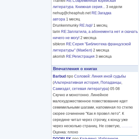
Tramell
RE:Современная корейская
литература. Книжная серия...
3 недели
nehug@cheaphub.net
RE:Загадка
автора
1 месяц
Drunkenmunky
RE:/sql/
1 месяц
larin
RE:Заплатила, а абонемента нет и скачать
ничего не могу!
2 месяца
sibkron
RE:Серия "Библиотека французской
литературы" (Макбел)
2 месяца
akorish
RE:Регистрация
3 месяца
Впечатления о книгах
Barbud
про
Соловей
:
Линия иной судьбы
(
Альтернативная история
,
Попаданцы
,
Самиздат, сетевая литература
) 05 08
Скучно и монотонно. Линейное
малохудожественное повествование идет
семимильными шагами, напоминая по стилю
скорее сочинение "Как я провел лето". К
середине читал через строчку, к концу уже
через несколько страниц. Не советую,
………
Оценка: плохо
DGOBLEK
про
Кальвино
:
Избранное