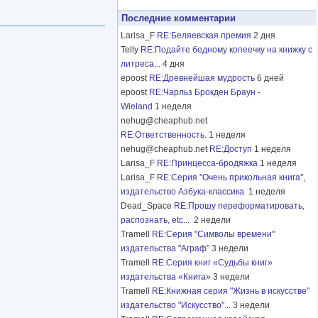
Последние комментарии
Larisa_F
RE:Беляевская премия
2 дня
Telly
RE:Подайте бедному копеечку на книжку с
литреса...
4 дня
epoost
RE:Древнейшая мудрость
6 дней
epoost
RE:Чарльз Брокден Браун -
Wieland
1 неделя
nehug@cheaphub.net
RE:Ответственность.
1 неделя
nehug@cheaphub.net
RE:Доступ
1 неделя
Larisa_F
RE:Принцесса-бродяжка
1 неделя
Larisa_F
RE:Серия "Очень прикольная книга",
издательство Азбука-классика
1 неделя
Dead_Space
RE:Прошу переформатировать,
распознать, etc...
2 недели
Tramell
RE:Серия "Символы времени"
издательства "Аграф"
3 недели
Tramell
RE:Серия книг «Судьбы книг»
издательства «Книга»
3 недели
Tramell
RE:Книжная серия "Жизнь в искусстве"
издательство "Искусство"...
3 недели