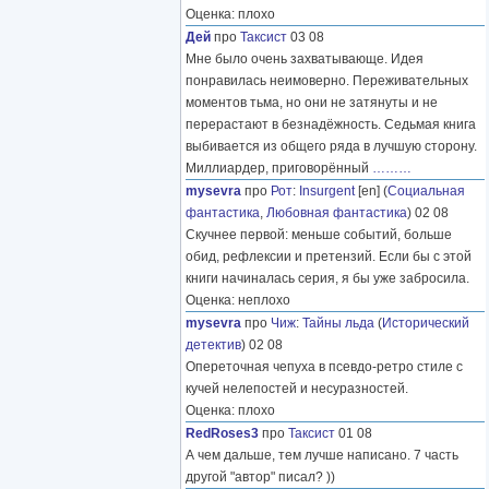
Оценка: плохо
Дей
про
Таксист
03 08
Мне было очень захватывающе. Идея
понравилась неимоверно. Переживательных
моментов тьма, но они не затянуты и не
перерастают в безнадёжность. Седьмая книга
выбивается из общего ряда в лучшую сторону.
Миллиардер, приговорённый
………
mysevra
про
Рот
:
Insurgent
[en] (
Социальная
фантастика
,
Любовная фантастика
) 02 08
Скучнее первой: меньше событий, больше
обид, рефлексии и претензий. Если бы с этой
книги начиналась серия, я бы уже забросила.
Оценка: неплохо
mysevra
про
Чиж
:
Тайны льда
(
Исторический
детектив
) 02 08
Опереточная чепуха в псевдо-ретро стиле с
кучей нелепостей и несуразностей.
Оценка: плохо
RedRoses3
про
Таксист
01 08
А чем дальше, тем лучше написано. 7 часть
другой "автор" писал? ))