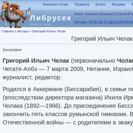
Перейти к основному содержанию
Книжная полка
Правила
Блоги
Форумы
Книги:
[Новые]
[Жанры]
[Серии]
[П
Либрусек
Авторы:
[А]
[Б]
[В]
[Г]
[Д]
[Е]
[Ж]
[З]
[И
Много книг
Вы здесь
Главная
»
Авторы
»
Григорий Ильич Челак
Григорий Ильич Челак
Биография
Григорий Ильич Челак
(первоначально
Чола
Четатя-Албэ — 7 марта 2009, Нетания, Израил
журналист, редактор.
Родился в Аккермане (Бессарабия), в семье п
(впоследствии директора магазина) Ихила Ир
Чолака (1892—1966). До присоединения Бесс
закончить пять классов румынской гимназии. 
Отечественной войны — с родителями в эваку
добровольцем на фронт, с февраля 1943 года