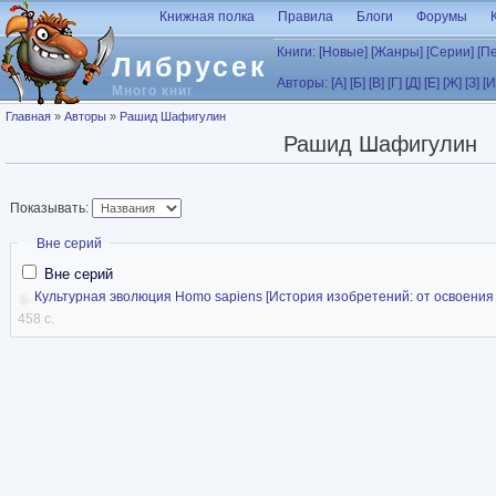
Перейти к основному содержанию
Книжная полка
Правила
Блоги
Форумы
Книги:
[Новые]
[Жанры]
[Серии]
[П
Либрусек
Авторы:
[А]
[Б]
[В]
[Г]
[Д]
[Е]
[Ж]
[З]
[И
Много книг
Вы здесь
Главная
»
Авторы
»
Рашид Шафигулин
Рашид Шафигулин
Показывать:
Скрыть
Вне серий
Вне серий
Культурная эволюция Homo sapiens [История изобретений: от освоения 
458 с.