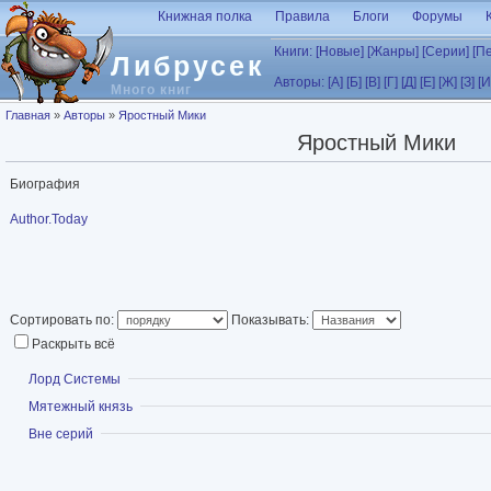
Перейти к основному содержанию
Книжная полка
Правила
Блоги
Форумы
Книги:
[Новые]
[Жанры]
[Серии]
[П
Либрусек
Авторы:
[А]
[Б]
[В]
[Г]
[Д]
[Е]
[Ж]
[З]
[И
Много книг
Вы здесь
Главная
»
Авторы
»
Яростный Мики
Яростный Мики
Биография
Author.Today
Сортировать по:
Показывать:
Раскрыть всё
Показать
Лорд Системы
Показать
Мятежный князь
Показать
Вне серий