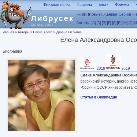
Перейти к основному содержанию
Книжная полка
Правила
Блоги
Форумы
Книги:
[Новые]
[Жанры]
[Серии]
[П
Либрусек
Авторы:
[А]
[Б]
[В]
[Г]
[Д]
[Е]
[Ж]
[З]
[И
Много книг
Вы здесь
Главная
»
Авторы
»
Елена Александровна Осокина
Елена Александровна Осо
Биография
2019
2019
Еле́на Алекса́ндровна Осо́кин
российский историк, доктор ист
России и СССР Университета 
Статья в Википедии