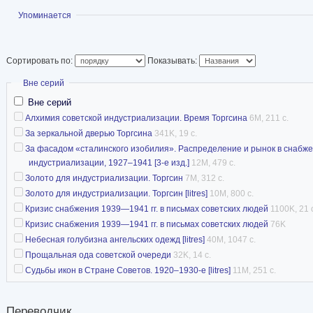
Показать
Упоминается
Сортировать по:
Показывать:
Скрыть
Вне серий
Вне серий
Алхимия советской индустриализации. Время Торгсина
6M, 211 с.
За зеркальной дверью Торгсина
341K, 19 с.
За фасадом «сталинского изобилия». Распределение и рынок в снабже
индустриализации, 1927–1941 [3-е изд.]
12M, 479 с.
Золото для индустриализации. Торгсин
7M, 312 с.
Золото для индустриализации. Торгсин [litres]
10M, 800 с.
Кризис снабжения 1939—1941 гг. в письмах советских людей
1100K, 21 
Кризис снабжения 1939—1941 гг. в письмах советских людей
76K
Небесная голубизна ангельских одежд [litres]
40M, 1047 с.
Прощальная ода советской очереди
32K, 14 с.
Судьбы икон в Стране Советов. 1920–1930-е [litres]
11M, 251 с.
Переводчик