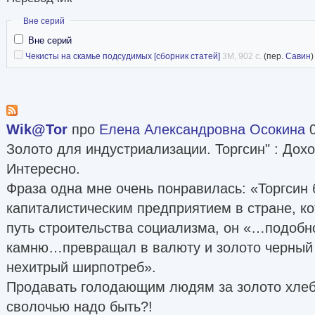
Скрыть
Вне серий
Вне серий
Чекисты на скамье подсудимых [сборник статей]
3M, 902 с.
(пер.
Савин
)
Wik@Tor
про
Елена Александровна Осокина
0
Золото для индустриализации. Торгсин" : Дох
Интересно.
Фраза одна мне очень понравилась: «Торгсин
капиталистическим предприятием в стране, ко
путь строительства социализма, он «…подоб
камню…превращал в валюту и золото черный 
нехитрый ширпотреб».
Продавать голодающим людям за золото хлеб 
сволочью надо быть?!