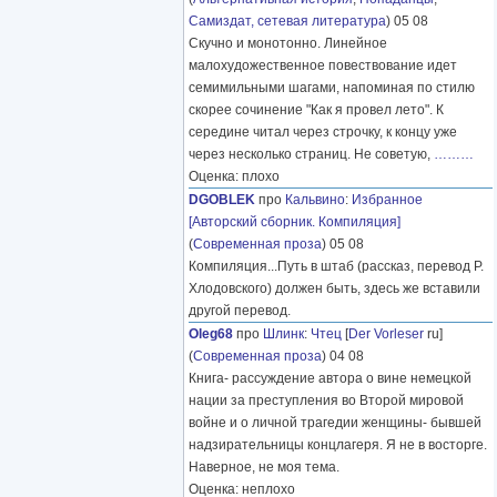
Самиздат, сетевая литература
) 05 08
Скучно и монотонно. Линейное
малохудожественное повествование идет
семимильными шагами, напоминая по стилю
скорее сочинение "Как я провел лето". К
середине читал через строчку, к концу уже
через несколько страниц. Не советую,
………
Оценка: плохо
DGOBLEK
про
Кальвино
:
Избранное
[Авторский сборник. Компиляция]
(
Современная проза
) 05 08
Компиляция...Путь в штаб (рассказ, перевод Р.
Хлодовского) должен быть, здесь же вставили
другой перевод.
Oleg68
про
Шлинк
:
Чтец
[
Der Vorleser
ru]
(
Современная проза
) 04 08
Книга- рассуждение автора о вине немецкой
нации за преступления во Второй мировой
войне и о личной трагедии женщины- бывшей
надзирательницы концлагеря. Я не в восторге.
Наверное, не моя тема.
Оценка: неплохо