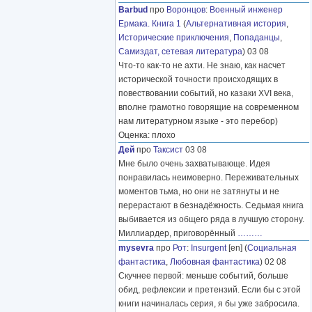
Barbud
про
Воронцов
:
Военный инженер
Ермака. Книга 1
(
Альтернативная история
,
Исторические приключения
,
Попаданцы
,
Самиздат, сетевая литература
) 03 08
Что-то как-то не ахти. Не знаю, как насчет
исторической точности происходящих в
повествовании событий, но казаки XVI века,
вполне грамотно говорящие на современном
нам литературном языке - это перебор)
Оценка: плохо
Дей
про
Таксист
03 08
Мне было очень захватывающе. Идея
понравилась неимоверно. Переживательных
моментов тьма, но они не затянуты и не
перерастают в безнадёжность. Седьмая книга
выбивается из общего ряда в лучшую сторону.
Миллиардер, приговорённый
………
mysevra
про
Рот
:
Insurgent
[en] (
Социальная
фантастика
,
Любовная фантастика
) 02 08
Скучнее первой: меньше событий, больше
обид, рефлексии и претензий. Если бы с этой
книги начиналась серия, я бы уже забросила.