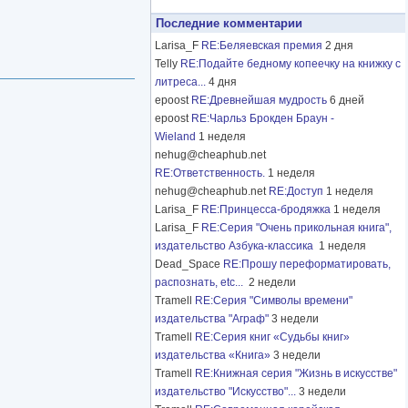
Последние комментарии
Larisa_F
RE:Беляевская премия
2 дня
Telly
RE:Подайте бедному копеечку на книжку с
литреса...
4 дня
epoost
RE:Древнейшая мудрость
6 дней
epoost
RE:Чарльз Брокден Браун -
Wieland
1 неделя
nehug@cheaphub.net
RE:Ответственность.
1 неделя
nehug@cheaphub.net
RE:Доступ
1 неделя
Larisa_F
RE:Принцесса-бродяжка
1 неделя
Larisa_F
RE:Серия "Очень прикольная книга",
издательство Азбука-классика
1 неделя
Dead_Space
RE:Прошу переформатировать,
распознать, etc...
2 недели
Tramell
RE:Серия "Символы времени"
издательства "Аграф"
3 недели
Tramell
RE:Серия книг «Судьбы книг»
издательства «Книга»
3 недели
Tramell
RE:Книжная серия "Жизнь в искусстве"
издательство "Искусство"...
3 недели