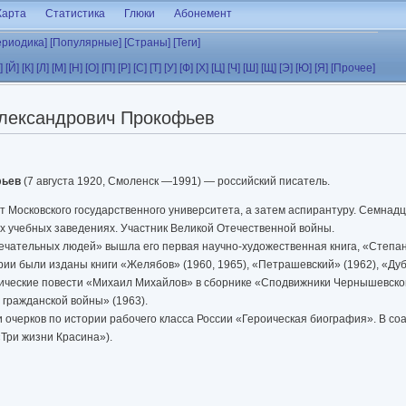
Карта
Статистика
Глюки
Абонемент
ериодика]
[Популярные]
[Страны]
[Теги]
]
[Й]
[К]
[Л]
[М]
[Н]
[О]
[П]
[Р]
[С]
[Т]
[У]
[Ф]
[Х]
[Ц]
[Ч]
[Ш]
[Щ]
[Э]
[Ю]
[Я]
[Прочее]
лександрович Прокофьев
фьев
(7 августа 1920, Смоленск —1991) — российский писатель.
т Московского государственного университета, а затем аспирантуру. Семнад
 учебных заведениях. Участник Великой Отечественной войны.
мечательных людей» вышла его первая научно-художественная книга, «Степан
рии были изданы книги «Желябов» (1960, 1965), «Петрашевский» (1962), «Дуб
фические повести «Михаил Михайлов» в сборнике «Сподвижники Чернышевског
 гражданской войны» (1963).
 очерков по истории рабочего класса России «Героическая биография». В со
«Три жизни Красина»).