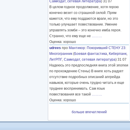
Самиздат, сетевая литература
) 31 07
В целом годное продолжение, хотя герою
конечно везет со страшной силой. Прям
кажется, что ему поддаются враги, но это
только улучшает повествование. Умение
управлять зомби – это конечно имба героя.
Странно, что ему еще не
………
Оценка: хорошо
udrees
про
Мантикор
:
Покоривший СТЕНУ 23:
Многогранник
(
Боевая фантастика
,
Киберпанк
,
ЛитРПГ
,
Самиздат, сетевая литература
) 31 07
Надеюсь это предпоследняя книга этой эпопеи
по прохождению Стены) В книге хоть радует
отсутствие подробных описаний апгрейда
навыков, которые очень трудно читать и еще
труднее воспринимать. Сам язык
повествования все такой
………
Оценка: хорошо
больше впечатлений