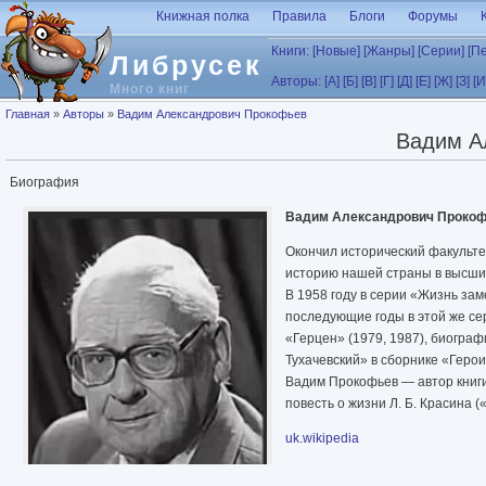
Перейти к основному содержанию
Книжная полка
Правила
Блоги
Форумы
Книги:
[Новые]
[Жанры]
[Серии]
[П
Либрусек
Авторы:
[А]
[Б]
[В]
[Г]
[Д]
[Е]
[Ж]
[З]
[И
Много книг
Вы здесь
Главная
»
Авторы
»
Вадим Александрович Прокофьев
Вадим А
Биография
Вадим Александрович Проко
Окончил исторический факульте
историю нашей страны в высших
В 1958 году в серии «Жизнь за
последующие годы в этой же се
«Герцен» (1979, 1987), биогра
Тухачевский» в сборнике «Герои
Вадим Прокофьев — автор книги
повесть о жизни Л. Б. Красина (
uk.wikipedia