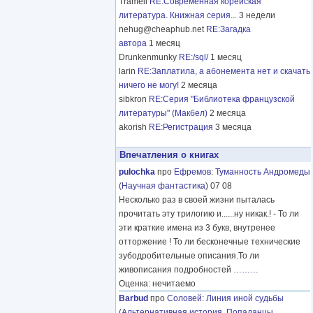
Tramell
RE:Современная корейская
литература. Книжная серия...
3 недели
nehug@cheaphub.net
RE:Загадка
автора
1 месяц
Drunkenmunky
RE:/sql/
1 месяц
larin
RE:Заплатила, а абонемента нет и скачать
ничего не могу!
2 месяца
sibkron
RE:Серия "Библиотека французской
литературы" (Макбел)
2 месяца
akorish
RE:Регистрация
3 месяца
Впечатления о книгах
pulochka
про
Ефремов
:
Туманность Андромеды
(
Научная фантастика
) 07 08
Несколько раз в своей жизни пыталась
прочитать эту трилогию и......ну никак.! - То ли
эти краткие имена из 3 букв, внутренее
отторжение ! То ли бесконечные технические
зубодробительные описания.То ли
живописания подробностей
………
Оценка: нечитаемо
Barbud
про
Соловей
:
Линия иной судьбы
(
Альтернативная история
,
Попаданцы
,