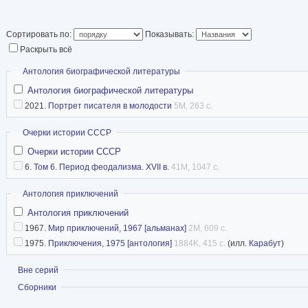
Сортировать по:
Показывать:
Раскрыть всё
Скрыть
Антология биографической литературы
Антология биографической литературы
2021.
Портрет писателя в молодости
5M, 263 с.
Скрыть
Очерки истории СССР
Очерки истории СССР
6.
Том 6. Период феодализма. XVII в.
41M, 1047 с.
Скрыть
Антология приключений
Антология приключений
1967.
Мир приключений, 1967 [альманах]
2M, 609 с.
1975.
Приключения, 1975 [антология]
1884K, 415 с.
(илл.
Карабут
)
Показать
Вне серий
Показать
Сборники