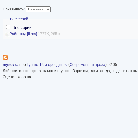
консалтингом.
Показывать:
В 1997 году стал р
консалтинговой ком
Скрыть
Вне серий
Лондон.
Вне серий
Райгород [litres]
1777K, 285 с.
С 2009 года более или менее регулярно живе
консультировать международные и российские
mysevra
про
Гулько
:
Райгород [litres]
(
Современная проза
) 02 05
Действительно, трогательно и грустно. Впрочем, как и всегда, когда читаеш
Оценка: хорошо