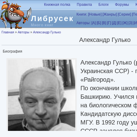
Перейти к основному содержанию
Книжная полка
Правила
Блоги
Форумы
Книги:
[Новые]
[Жанры]
[Серии]
[П
Либрусек
Авторы:
[А]
[Б]
[В]
[Г]
[Д]
[Е]
[Ж]
[З]
[И
Много книг
Вы здесь
Главная
»
Авторы
»
Александр Гулько
Александр Гулько
Биография
Александр Гулько (
Украинская ССР) - 
«Райгород».
По окончании школы
Башкирию. Учился 
на биологическом ф
Кандидатскую дисс
МГУ. В 1992 году у
СССР, занялся биз