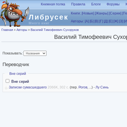
Перейти к основному содержанию
Книжная полка
Правила
Блоги
Форумы
Книги:
[Новые]
[Жанры]
[Серии]
[П
Либрусек
Авторы:
[А]
[Б]
[В]
[Г]
[Д]
[Е]
[Ж]
[З]
[И
Много книг
Вы здесь
Главная
»
Авторы
»
Василий Тимофеевич Сухоруков
Василий Тимофеевич Сухо
Показывать:
Переводчик
Скрыть
Вне серий
Вне серий
Записки сумасшедшего
2066K, 302 с.
(пер.
Рогов
, ...) -
Лу Синь