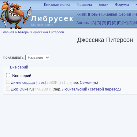
Перейти к основному содержанию
Книжная полка
Правила
Блоги
Форумы
Книги:
[Новые]
[Жанры]
[Серии]
[П
Либрусек
Авторы:
[А]
[Б]
[В]
[Г]
[Д]
[Е]
[Ж]
[З]
[И
Много книг
Вы здесь
Главная
»
Авторы
»
Джессика Питерсон
Джессика Питерсон
Показывать:
Скрыть
Вне серий
Вне серий
Дикие сердца [litres]
2083K, 231 с.
(пер.
Семенчук
)
Дюк
[
Duke
ru]
4M, 230 с.
(пер.
Любительский / сетевой перевод
)